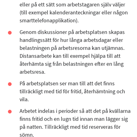
eller på ett sätt som arbetstagaren själv väljer
(till exempel kalenderanteckningar eller någon
smarttelefonapplikation).
Genom diskussioner på arbetsplatsen skapas
handlingssätt för hur långa arbetsdagar eller
belastningen på arbetsresorna kan utjämnas.
Distansarbete kan till exempel hjälpa till att
återhämta sig från belastningen efter en lång
arbetsresa.
På arbetsplatsen ser man till att det finns
tillräckligt med tid för fritid, återhämtning och
vila.
Arbetet indelas i perioder så att det på kvällarna
finns fritid och en lugn tid innan man lägger sig
på natten. Tillräckligt med tid reserveras för
sömn.