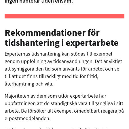
ingen hanterar tiden ensam.
Rekommendationer för
tidshantering i expertarbete
Experternas tidshantering kan stödas till exempel
genom uppföljning av tidsanvändningen. Det är viktigt
att synliggöra den tid som använts för arbetet och se
till att det finns tillräckligt med tid för fritid,
återhämtning och vila.
Majoriteten av dem som utför expertarbete har
uppfattningen att de ständigt ska vara tillgängliga i sitt
arbete. De försöker till exempel omedelbart reagera på
e-postmeddelanden.