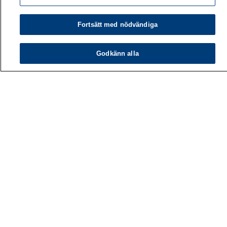
Fortsätt med nödvändiga
Godkänn alla
Arbetshälsoinstitutet
PB 40
00032 ARBETSHÄLSOINSTITUTET
Telefon: 030 474 1 (lna/msa)
Kontaktuppgifter
Mediatjänster
Om oss
Lediga jobb