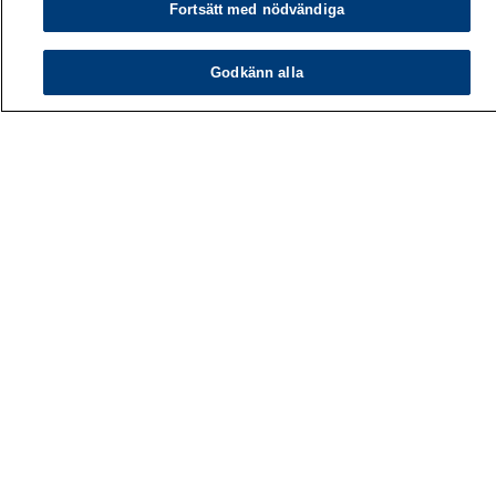
Fortsätt med nödvändiga
Godkänn alla
Arbetshälsoinstitutet
PB 40
00032 ARBETSHÄLSOINSTITUTET
Telefon: 030 474 1 (lna/msa)
Kontaktuppgifter
Mediatjänster
Om oss
Lediga jobb