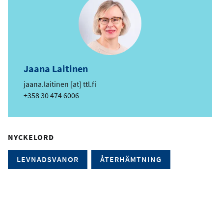
Jaana Laitinen
e
jaana.laitinen
[at]
ttl.fi
-
Telefon
+358 30 474 6006
p
o
s
NYCKELORD
t
LEVNADSVANOR
ÅTERHÄMTNING