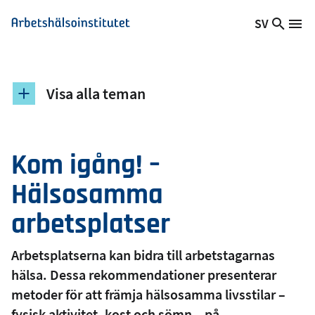
Hoppa
SV
Sök
Växla
Me
Arbetshälsoinstitutet
till
på
språk,
huvudinnehåll
webb
Aktuellt
språk:
Visa alla teman
Kom igång! –
Hälsosamma
arbetsplatser
Arbetsplatserna kan bidra till arbetstagarnas
hälsa. Dessa rekommendationer presenterar
metoder för att främja hälsosamma livsstilar –
fysisk aktivitet, kost och sömn – på