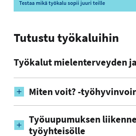
Testaa mikä työkalu sopii juuri teille
Tutustu työkaluihin
Työkalut mielenterveyden j
Miten voit? -työhyvinvoin
Työuupumuksen liikennev
työyhteisölle