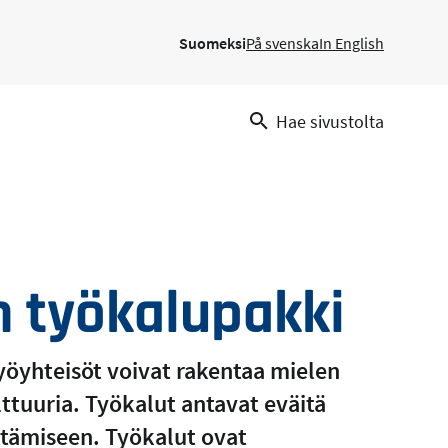
Suomeksi
På svenska
In English
Hae sivustolta
 työkalupakki
yöyhteisöt voivat rakentaa mielen
lttuuria. Työkalut antavat eväitä
itämiseen. Työkalut ovat