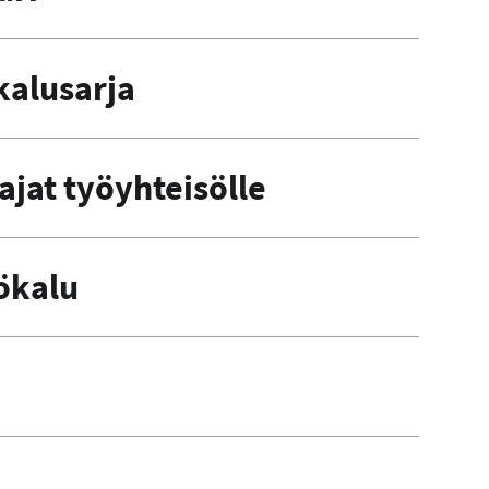
kalusarja
ajat työyhteisölle
ökalu