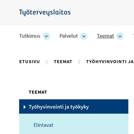
Hyppää
pääsisältöön
Työterveyslaitos
Tutkimus
Palvelut
Teemat
Tutkimus
Palvelut
Teem
-
-
-
osion
osion
osion
alakohteet
alakohteet
alako
ETUSIVU
TEEMAT
TYÖHYVINVOINTI JA
TEEMAT
Työhyvinvointi ja työkyky
Elintavat