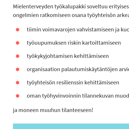
Mielenterveyden työkalupakki soveltuu erityises
ongelmien ratkomiseen osana työyhteisön arkea.
tiimin voimavarojen vahvistamiseen ja kuo
työuupumuksen riskin kartoittamiseen
työkykyjohtamisen kehittämiseen
organisaation palautumiskäytäntöjen arvio
työyhteisön resilienssin kehittämiseen
oman työhyvinvoinnin tilannekuvan muo
ja moneen muuhun tilanteeseen!