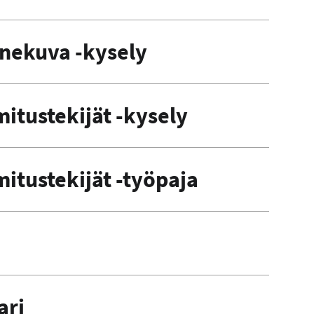
nekuva -kysely
itustekijät -kysely
itustekijät -työpaja
ari