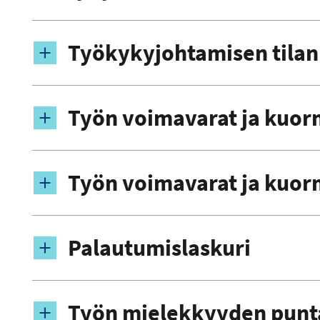
Työkykyjohtamisen tilan
Työn voimavarat ja kuorm
Työn voimavarat ja kuorm
Palautumislaskuri
Työn mielekkyyden punt