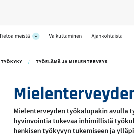
Tietoa meistä
Vaikuttaminen
Ajankohtaista
at
Tietoa
meistä
-
hteet
osion
 TYÖKYKY
TYÖELÄMÄ JA MIELENTERVEYS
alakohteet
Mielenterveyden
Mielenterveyden työkalupakin avulla t
hyvinvointia tukevaa inhimillistä työku
henkisen työkyvyn tukemiseen ja ylläp