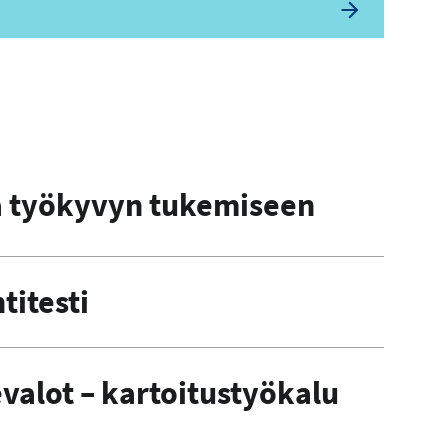
a työkyvyn tukemiseen
titesti
alot – kartoitustyökalu