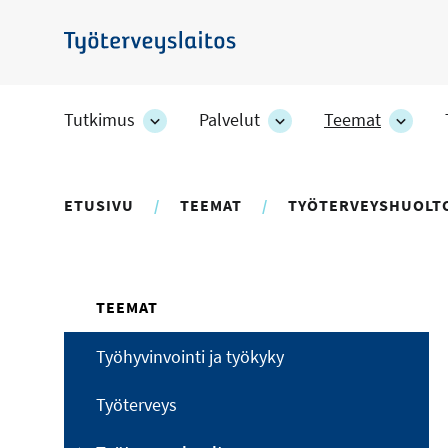
Hyppää
pääsisältöön
Työterveyslaitos
Tutkimus
Palvelut
Teemat
Tutkimus
Palvelut
Teem
-
-
-
osion
osion
osion
alakohteet
alakohteet
alako
ETUSIVU
TEEMAT
TYÖTERVEYSHUOLT
TEEMAT
Työhyvinvointi ja työkyky
Työterveys