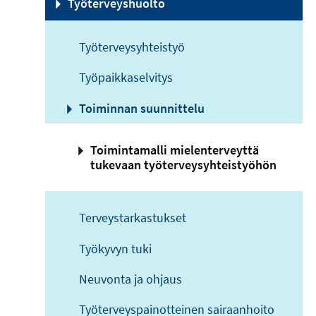
Työterveyshuolto
Työterveysyhteistyö
Työpaikkaselvitys
Toiminnan suunnittelu
Toimintamalli mielenterveyttä
tukevaan työterveysyhteistyöhön
Terveystarkastukset
Työkyvyn tuki
Neuvonta ja ohjaus
Työterveyspainotteinen sairaanhoito