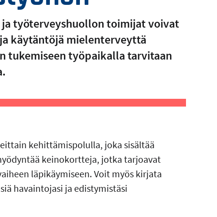
ja työterveyshuollon toimijat voivat
 ja käytäntöjä mielenterveyttä
en tukemiseen työpaikalla tarvitaan
a.
ittain kehittämispolulla, joka sisältää
t hyödyntää keinokortteja, jotka tarjoavat
vaiheen läpikäymiseen. Voit myös kirjata
iä havaintojasi ja edistymistäsi