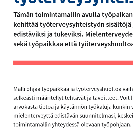
Tämän toimintamallin avulla työpaikan 
kehittää työterveysyhteistyön sisältöjä
edistäviksi ja tukeviksi. Mielenterveyd
sekä työpaikkaa että työterveyshuolto
Malli ohjaa työpaikkaa ja työterveyshuoltoa vaihe
selkeästi määritellyt tehtävät ja tavoitteet. Voi
arvokasta tietoa ja käytännön työkaluja kunkin 
mielenterveyttä edistävän suunnitelmasi, keskeis
toimintamallin yhteydessä olevaan työpohjaan.