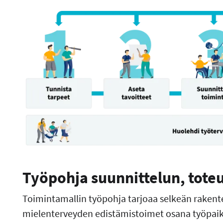
Työpohja suunnittelun, toteu
Toimintamallin työpohja tarjoaa selkeän rakentee
mielenterveyden edistämistoimet osana työpaika