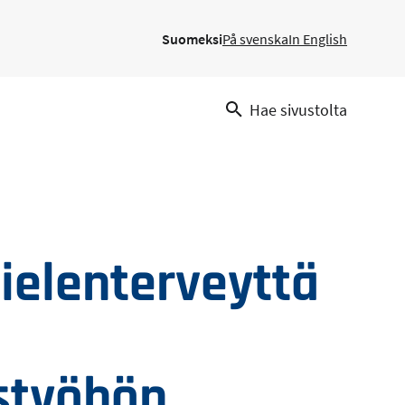
Suomeksi
På svenska
In English
Hae sivustolta
ielenterveyttä
styöhön