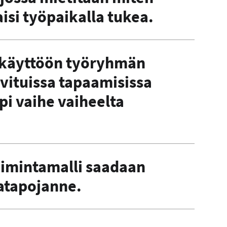
isi työpaikalla tukea.
i käyttöön työryhmän
vituissa tapaamisissa
pi vaihe vaiheelta
oimintamalli saadaan
atapojanne.