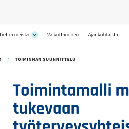
Tietoa meistä
Vaikuttaminen
Ajankohtaista
at
Tietoa
meistä
-
hteet
osion
O
TOIMINNAN SUUNNITTELU
alakohteet
Toimintamalli m
tukevaan
työterveysyhtei