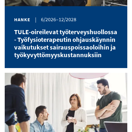
|
6/2026–12/2028
HANKE
TULE-oireilevat työterveyshuollossa
- Työfysioterapeutin ohjauskäynnin
vaikutukset sairauspoissaoloihin ja
työkyvyttömyyskustannuksiin