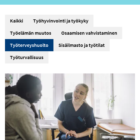
P
Kaikki
Työhyvinvointi ja työkyky
a
Työelämän muutos
Osaamisen vahvistaminen
i
Työterveyshuolto
Sisäilmasto ja työtilat
n
Työturvallisuus
o
p
i
s
t
e