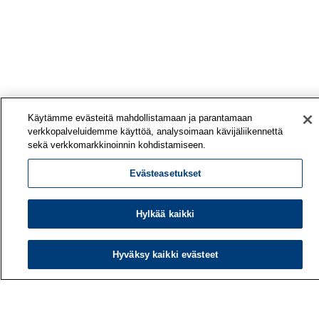
Käytämme evästeitä mahdollistamaan ja parantamaan
verkkopalveluidemme käyttöä, analysoimaan kävijäliikennettä
sekä verkkomarkkinoinnin kohdistamiseen.
Evästeasetukset
Hylkää kaikki
Työterveyslaitos
Hyväksy kaikki evästeet
PL 40
00032 TYÖTERVEYSLAITOS
Puhelin: 030 474 1 (pvm/mpm)