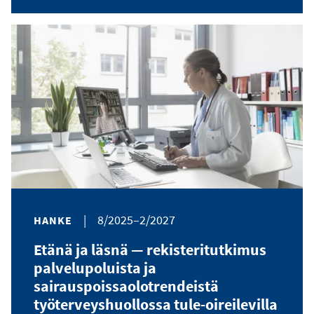
|
8/2025–2/2027
HANKE
Etänä ja läsnä — rekisteritutkimus
palvelupoluista ja
sairauspoissaolotrendeistä
työterveyshuollossa tule-oireilevilla