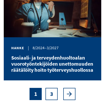
|
8/2024–3/2027
HANKE
Sosiaali- ja terveydenhuoltoalan
vuorotyöntekijöiden unettomuuden
räätälöity hoito työterveyshuollossa
1
3
Sivutus
Nykyinen
Sivu
Seuraava
sivu
sivu