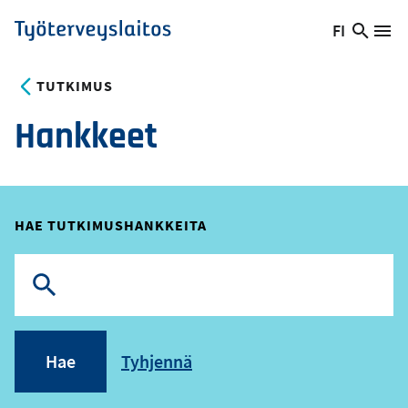
Hyppää
FI
Hae
Vaihda
Va
Työterveyslaitos
pääsisältöön
sivust
kieltä,
nykyinen
TUTKIMUS
kieli:
Hankkeet
HAE TUTKIMUSHANKKEITA