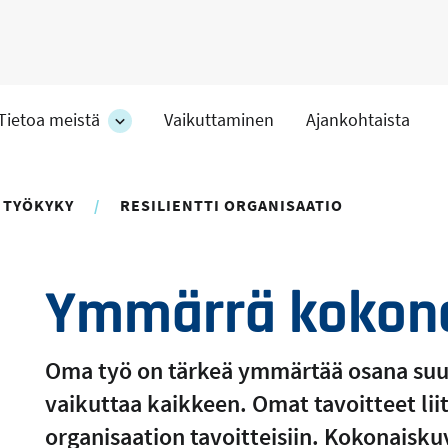
Tietoa meistä
Vaikuttaminen
Ajankohtaista
at
Tietoa
meistä
-
hteet
osion
 TYÖKYKY
RESILIENTTI ORGANISAATIO
alakohteet
Ymmärrä kokona
Oma työ on tärkeä ymmärtää osana suu
vaikuttaa kaikkeen. Omat tavoitteet lii
organisaation tavoitteisiin. Kokonaiskuv