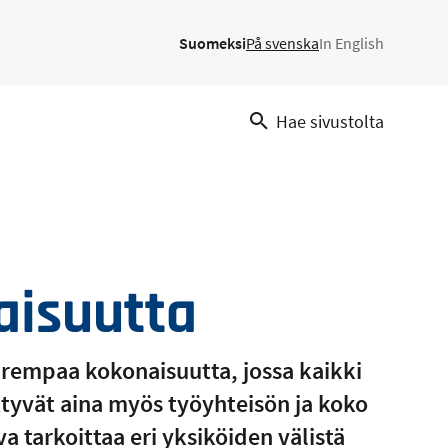
Suomeksi
På svenska
In English
Hae sivustolta
isuutta
rempaa kokonaisuutta, jossa kaikki
ttyvät aina myös työyhteisön ja koko
a tarkoittaa eri yksiköiden välistä