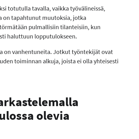
 totutulla tavalla, vaikka työvälineissä,
sa on tapahtunut muutoksia, jotka
törmätään pulmallisiin tilanteisiin, kun
asti haluttuun lopputulokseen.
sta on vanhentuneita. Jotkut työntekijät ovat
den toiminnan alkuja, joista ei olla yhteisesti
arkastelemalla
tulossa olevia