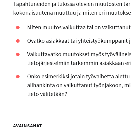
Tapahtuneiden ja tulossa olevien muutosten ta
kokonaisuutena muuttuu ja miten eri muutokset l
Miten muutos vaikuttaa tai on vaikuttanu
Ovatko asiakkaat tai yhteistyökumppanit 
Vaikuttavatko muutokset myös työvälineisi
tietojärjestelmiin tarkemmin asiakkaan eri
Onko esimerkiksi jotain työvaihetta alett
alihankinta on vaikuttanut työnjakoon, mitä
tieto välitetään?
AVAINSANAT