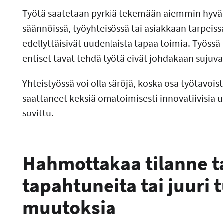
Työtä saatetaan pyrkiä tekemään aiemmin hyväksi
säännöissä, työyhteisössä tai asiakkaan tarpeis
edellyttäisivät uudenlaista tapaa toimia. Työssä 
entiset tavat tehdä työtä eivät johdakaan sujuv
Yhteistyössä voi olla säröjä, koska osa työtavoi
saattaneet keksiä omatoimisesti innovatiivisia uu
sovittu.
Hahmottakaa tilanne t
tapahtuneita tai juuri 
muutoksia