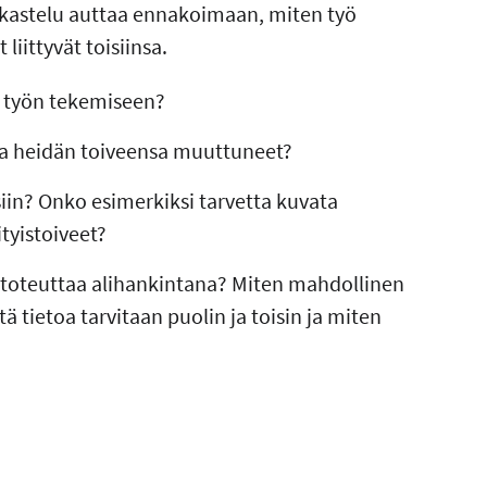
rkastelu auttaa ennakoimaan, miten työ
iittyvät toisiinsa.
t työn tekemiseen?
ja heidän toiveensa muuttuneet?
in? Onko esimerkiksi tarvetta kuvata
tyistoiveet?
u toteuttaa alihankintana? Miten mahdollinen
 tietoa tarvitaan puolin ja toisin ja miten