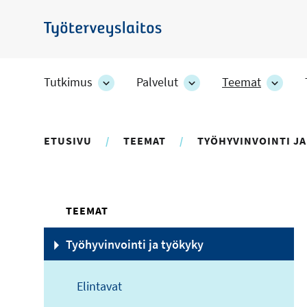
Hyppää
pääsisältöön
Työterveyslaitos
Tutkimus
Palvelut
Teemat
Tutkimus
Palvelut
Teem
-
-
-
osion
osion
osion
alakohteet
alakohteet
alako
ETUSIVU
TEEMAT
TYÖHYVINVOINTI JA
TEEMAT
Työhyvinvointi ja työkyky
Elintavat