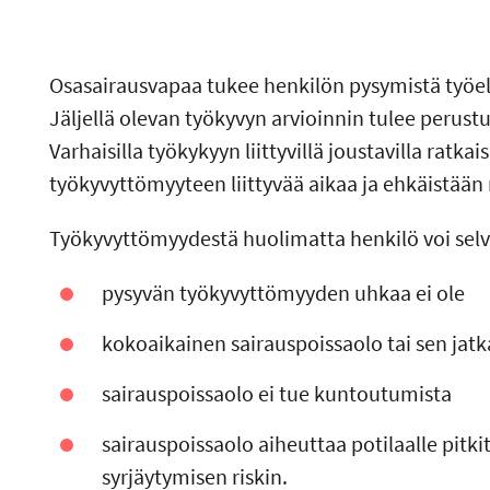
Osasairausvapaa tukee henkilön pysymistä työe
Jäljellä olevan työkyvyn arvioinnin tulee perust
Varhaisilla työkykyyn liittyvillä joustavilla ratka
työkyvyttömyyteen liittyvää aikaa ja ehkäistä
Työkyvyttömyydestä huolimatta henkilö voi selvi
pysyvän työkyvyttömyyden uhkaa ei ole
kokoaikainen sairauspoissaolo tai sen jat
sairauspoissaolo ei tue kuntoutumista
sairauspoissaolo aiheuttaa potilaalle pit
syrjäytymisen riskin.