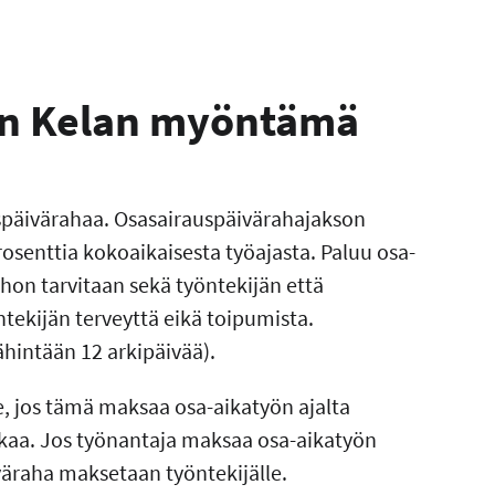
on Kelan myöntämä
späivärahaa. Osasairauspäivärahajakson
osenttia kokoaikaisesta työajasta. Paluu osa-
hon tarvitaan sekä työntekijän että
tekijän terveyttä eikä toipumista.
ähintään 12 arkipäivää).
, jos tämä maksaa osa-aikatyön ajalta
kkaa. Jos työnantaja maksaa osa-aikatyön
väraha maksetaan työntekijälle.