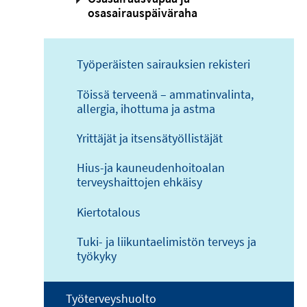
osasairauspäiväraha
Työperäisten sairauksien rekisteri
Töissä terveenä – ammatinvalinta,
allergia, ihottuma ja astma
Yrittäjät ja itsensätyöllistäjät
Hius-ja kauneudenhoitoalan
terveyshaittojen ehkäisy
Kiertotalous
Tuki- ja liikuntaelimistön terveys ja
työkyky
Työterveyshuolto