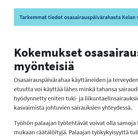
Tarkemmat tiedot osasairauspäivärahasta Kelan v
Kokemukset osasairau
myönteisiä
Osasairauspäivärahaa käyttäneiden ja terveyde
etuutta voi käyttää lähes minkä tahansa sairau
hyödynnetty eniten tuki- ja liikuntaelinsairauks
kasvaimista johtuvien sairauksien yhteydessä.
Työhön palaajan työtehtävät voivat olla samoja t
mukaan räätälöityjä. Palaajan työkykyisyyttä tulis