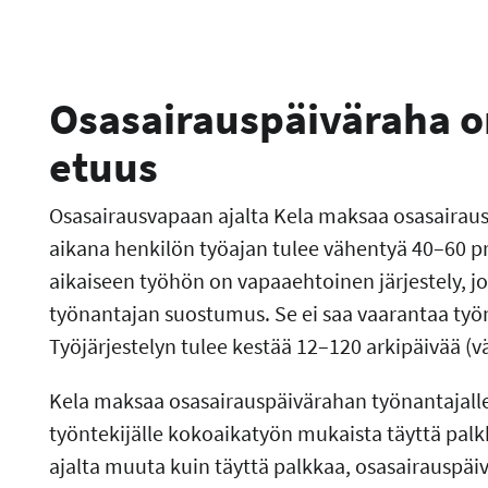
Osasairauspäiväraha 
etuus
Osasairausvapaan ajalta Kela maksaa osasairau
aikana henkilön työajan tulee vähentyä 40–60 pr
aikaiseen työhön on vapaaehtoinen järjestely, jo
työnantajan suostumus. Se ei saa vaarantaa työn
Työjärjestelyn tulee kestää 12–120 arkipäivää (v
Kela maksaa osasairauspäivärahan työnantajalle
työntekijälle kokoaikatyön mukaista täyttä pal
ajalta muuta kuin täyttä palkkaa, osasairauspäi