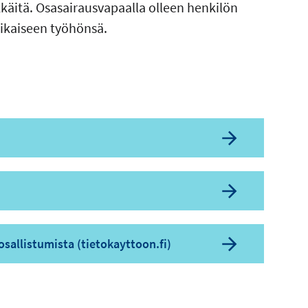
ekkäitä. Osasairausvapaalla olleen henkilön
aikaiseen työhönsä.
sallistumista (tietokayttoon.fi)