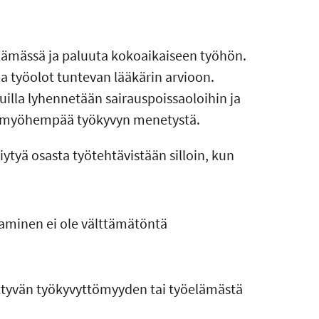
lämässä ja paluuta kokoaikaiseen työhön.
ua työolot tuntevan lääkärin arvioon.
isuilla lyhennetään sairauspoissaoloihin ja
än myöhempää työkyvyn menetystä.
ytyä osasta työtehtävistään silloin, kun
kaminen ei ole välttämätöntä
kittyvän työkyvyttömyyden tai työelämästä