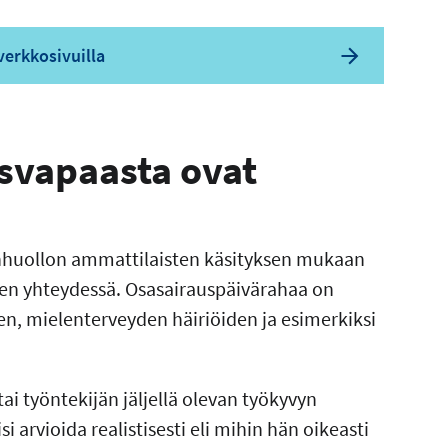
erkkosivuilla
svapaasta ovat
nhuollon ammattilaisten käsityksen mukaan
den yhteydessä. Osasairauspäivärahaa on
ien, mielenterveyden häiriöiden ja esimerkiksi
ai työntekijän jäljellä olevan työkyvyn
i arvioida realistisesti eli mihin hän oikeasti