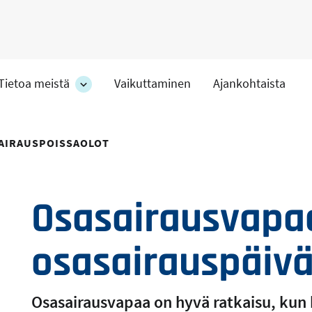
Tietoa meistä
Vaikuttaminen
Ajankohtaista
at
Tietoa
meistä
-
hteet
osion
AIRAUSPOISSAOLOT
alakohteet
Osasairausvapaa
osasairauspäiv
Osasairausvapaa on hyvä ratkaisu, kun