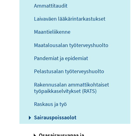
Ammattitaudit
Laivaväen lääkärintarkastukset
Maantieliikenne
Maatalousalan työterveyshuolto
Pandemiat ja epidemiat
Pelastusalan työterveyshuolto
Rakennusalan ammattikohtaiset
työpaikkaselvitykset (RATS)
Raskaus ja työ
Sairauspoissaolot
Osasairausvapaa ja