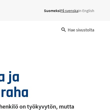
Suomeksi
På svenska
In English
Hae sivustolta
 ja
äraha
 henkilö on työkyvytön, mutta