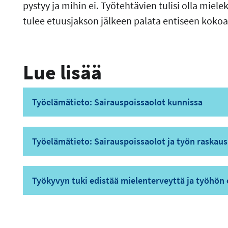
pystyy ja mihin ei. Työtehtävien tulisi olla miel
tulee etuusjakson jälkeen palata entiseen koko
Lue lisää
Työelämätieto: Sairauspoissaolot kunnissa
Työelämätieto: Sairauspoissaolot ja työn raskaus
Työkyvyn tuki edistää mielenterveyttä ja työhön o