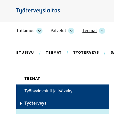
Hyppää
pääsisältöön
Työterveyslaitos
Tutkimus
Palvelut
Teemat
Tutkimus
Palvelut
Teem
-
-
-
osion
osion
osion
alakohteet
alakohteet
alako
ETUSIVU
TEEMAT
TYÖTERVEYS
S
TEEMAT
Työhyvinvointi ja työkyky
Työterveys