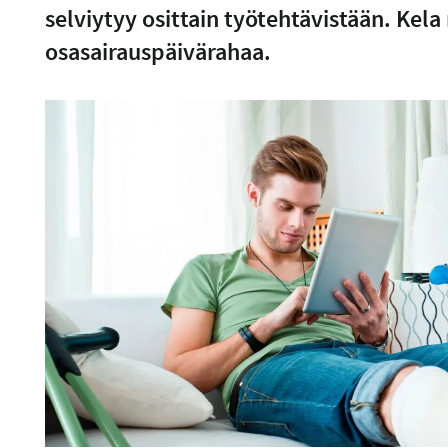
selviytyy osittain työtehtävistään. Kel
osasairauspäivärahaa.