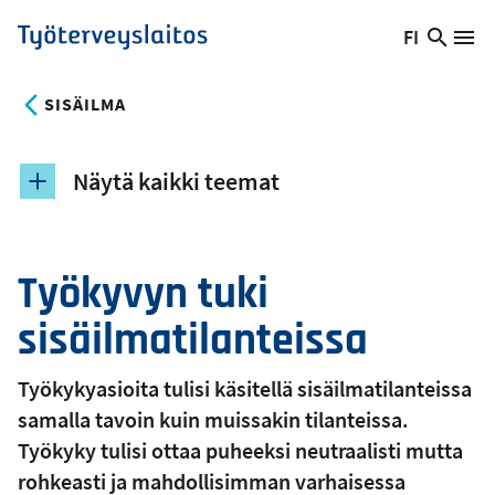
Hyppää
FI
Hae
Vaihda
Va
Työterveyslaitos
pääsisältöön
sivust
kieltä,
nykyinen
SISÄILMA
kieli:
Näytä kaikki teemat
Työkyvyn tuki
sisäilmatilanteissa
Työkykyasioita tulisi käsitellä sisäilmatilanteissa
samalla tavoin kuin muissakin tilanteissa.
Työkyky tulisi ottaa puheeksi neutraalisti mutta
rohkeasti ja mahdollisimman varhaisessa