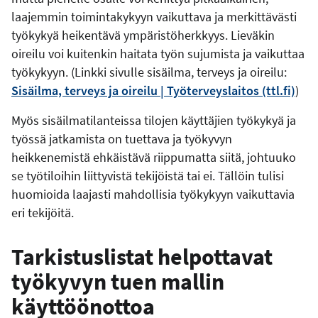
laajemmin toimintakykyyn vaikuttava ja merkittävästi
työkykyä heikentävä ympäristöherkkyys. Lieväkin
oireilu voi kuitenkin haitata työn sujumista ja vaikuttaa
työkykyyn. (Linkki sivulle sisäilma, terveys ja oireilu:
Sisäilma, terveys ja oireilu | Työterveyslaitos (ttl.fi)
)
Myös sisäilmatilanteissa tilojen käyttäjien työkykyä ja
työssä jatkamista on tuettava ja työkyvyn
heikkenemistä ehkäistävä riippumatta siitä, johtuuko
se työtiloihin liittyvistä tekijöistä tai ei. Tällöin tulisi
huomioida laajasti mahdollisia työkykyyn vaikuttavia
eri tekijöitä.
Tarkistuslistat helpottavat
työkyvyn tuen mallin
käyttöönottoa