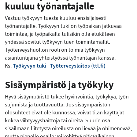
kuuluu työnantajalle
Vastuu työkyvyn tuesta kuuluu ensisijaisesti
työnantajalle. Työkyvyn tuki on työpaikan jatkuvaa
toimintaa, ja työpaikalla tulisikin olla etukäteen
yhdessä sovitut työkyvyn tuen toimintamallit.
Työterveyshuollon rooli on toimia työkyvyn
asiantuntijana yhteistyössä työnantajan kanssa.
Ks.
Työkyvyn tuki | Työterveyslaitos (ttl.fi)
Sisäympäristö ja työkyky
Hyvä sisäympäristö tukee hyvinvointia, työkykyä, työn
sujumista ja tuottavuutta. Jos sisäympäristön
olosuhteet eivät ole kunnossa, voivat tilan käyttäjät
kokea viihtyvyyshaittoja tai oireita. Suurin osa
sisäilmaan liitetystä oireilusta on lievää ja ohimenevää,
mutta pienelle osalle voi kehittyä pitkäaikainen,