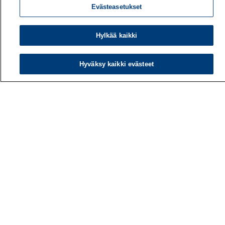
Evästeasetukset
Hylkää kaikki
Hyväksy kaikki evästeet
Työterveyslaitos
PL 40
00032 TYÖTERVEYSLAITOS
Puhelin: 030 474 1 (pvm/mpm)
Yhteystiedot
Laskutustiedot
Medialle
Tietoa meistä
Avoimet työpaikat
Tilaa uutiskirje