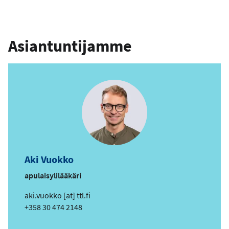
Asiantuntijamme
Aki Vuokko
apulaisylilääkäri
s
aki.vuokko
[at]
ttl.fi
ä
Puhelin
+358 30 474 2148
h