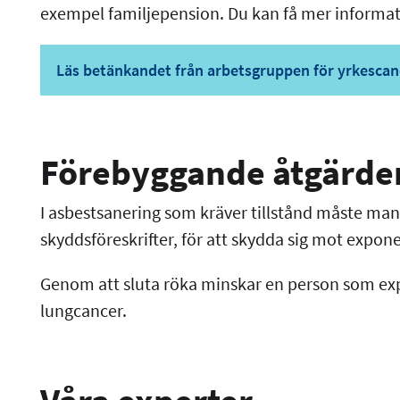
exempel familjepension. Du kan få mer informat
Läs betänkandet från arbetsgruppen för yrkescan
Förebyggande åtgärde
I asbestsanering som kräver tillstånd måste ma
skyddsföreskrifter, för att skydda sig mot expone
Genom att sluta röka minskar en person som expo
lungcancer.