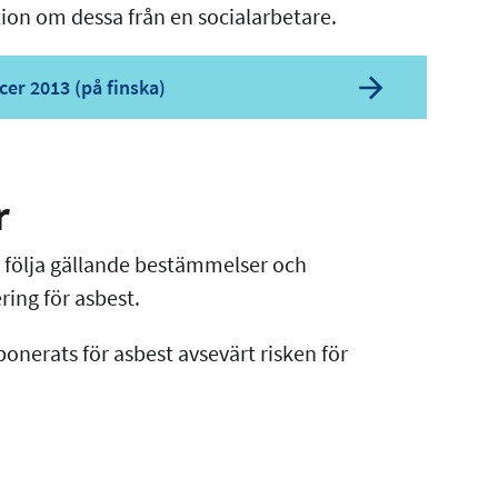
ion om dessa från en socialarbetare.
cer 2013 (på finska)
r
n följa gällande bestämmelser och
ring för asbest.
nerats för asbest avsevärt risken för