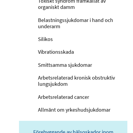
Toxiskt syndrom framkallat av
organiskt damm
Belastningssjukdomar i hand och
underarm
Silikos
Vibrationsskada
Smittsamma sjukdomar
Arbetsrelaterad kronisk obstruktiv
lungsjukdom
Arbetsrelaterad cancer
Allmänt om yrkeshudsjukdomar
Förebyggande av hälsoskador inom