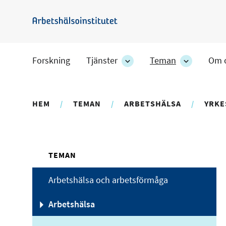
Hoppa
till
Arbetshälsoinstitutet
huvudinnehåll
Forskning
Tjänster
Teman
Om 
Tjänster
Teman
-
-
avdelningens
avdelning
undersidor
undersido
HEM
TEMAN
ARBETSHÄLSA
YRKE
TEMAN
Arbetshälsa och arbetsförmåga
Arbetshälsa