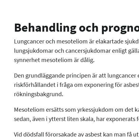
Behandling och progn
Lungcancer och mesoteliom är elakartade sjukd
lungsjukdomar och cancersjukdomar enligt gälla
synnerhet mesoteliom är dålig.
Den grundläggande principen är att lungcancer
riskförhållandet i fråga om exponering för asbes
rökningsbakgrund.
Mesoteliom ersätts som yrkessjukdom om det kan
sedan, även i ytterst liten skala, har exponerats 
Vid dödsfall förorsakade av asbest kan man få utg