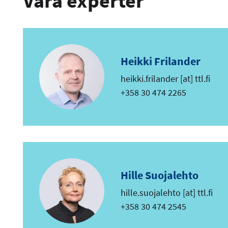
Våra experter
Heikki Frilander
e
heikki.frilander
[at]
ttl.fi
-
Telefon
+358 30 474 2265
p
o
s
t
Hille Suojalehto
e
hille.suojalehto
[at]
ttl.fi
-
Telefon
+358 30 474 2545
p