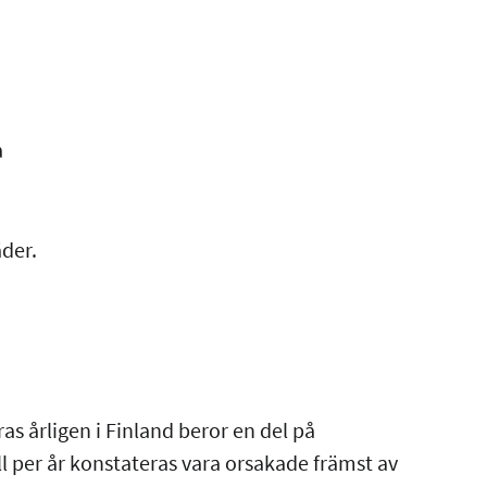
va
äder.
as årligen i Finland beror en del på
l per år konstateras vara orsakade främst av