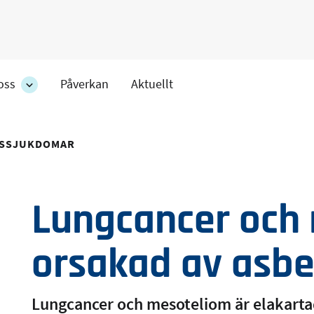
oss
Påverkan
Aktuellt
Om
oss
ens
-
r
avdelningens
SSJUKDOMAR
undersidor
Lungcancer och
orsakad av asbe
Lungcancer och mesoteliom är elakarta