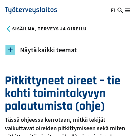
Hyppää
FI
Hae
Vaihda
Va
Työterveyslaitos
pääsisältöön
sivust
kieltä,
nykyinen
SISÄILMA, TERVEYS JA OIREILU
kieli:
Näytä kaikki teemat
Pitkittyneet oireet – tie
kohti toimintakyvyn
palautumista (ohje)
Tässä ohjeessa kerrotaan, mitkä tekijät
vaikuttavat oireiden pitkittymiseen sekä miten