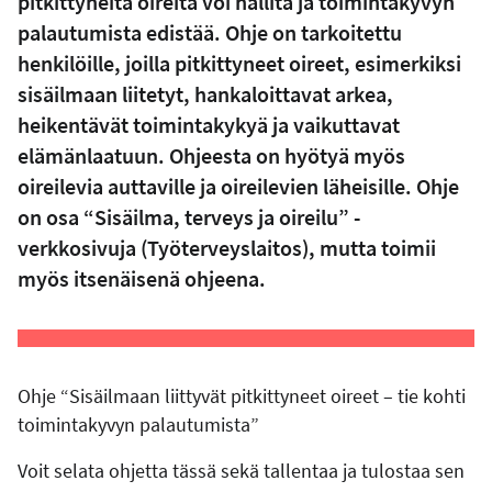
pitkittyneitä oireita voi hallita ja toimintakyvyn
palautumista edistää. Ohje on tarkoitettu
henkilöille, joilla pitkittyneet oireet, esimerkiksi
sisäilmaan liitetyt, hankaloittavat arkea,
heikentävät toimintakykyä ja vaikuttavat
elämänlaatuun. Ohjeesta on hyötyä myös
oireilevia auttaville ja oireilevien läheisille. Ohje
on osa “Sisäilma, terveys ja oireilu” -
verkkosivuja (Työterveyslaitos), mutta toimii
myös itsenäisenä ohjeena.
Ohje “Sisäilmaan liittyvät pitkittyneet oireet – tie kohti
toimintakyvyn palautumista”
Voit selata ohjetta tässä sekä tallentaa ja tulostaa sen