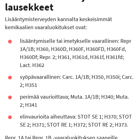
lausekkeet
Lisääntymisterveyden kannalta keskeisimmät
kemikaalien vaaraluokitukset ovat:
lisääntymiselle tai imetykselle vaarallinen: Repr
1A/1B; H360, H360D, H360F, H360FD, H360Fd,
H360Df; Repr. 2; H361, H361d, H361f, H361fd;
Lact. H362
syöpävaarallinen: Carc. 1A/1B; H350, H350i; Carc.
2; H351
perimää vaurioittava; Muta. 1A/1B; H340; Muta.
2; H341
elinvaurioita aiheuttava: STOT SE 1; H370; STOT
SE 2; H371; STOT RE 1; H372; STOT RE 2; H373.
Repr. 1A tai Repr. 1B -vaaraluokituksen saaneille