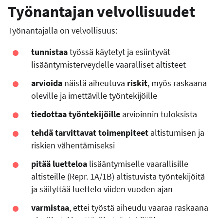
Työnantajan velvollisuudet
Työnantajalla on velvollisuus:
tunnistaa
työssä käytetyt ja esiintyvät
lisääntymisterveydelle vaaralliset altisteet
arvioida
näistä aiheutuva
riskit
, myös raskaana
oleville ja imettäville työntekijöille
tiedottaa työntekijöille
arvioinnin tuloksista
tehdä tarvittavat toimenpiteet
altistumisen ja
riskien vähentämiseksi
pitää luetteloa
lisääntymiselle vaarallisille
altisteille (Repr. 1A/1B) altistuvista työntekijöitä
ja säilyttää luettelo viiden vuoden ajan
varmistaa
, ettei työstä aiheudu vaaraa raskaana