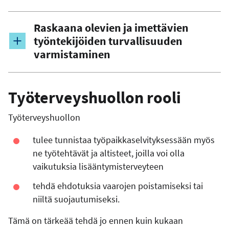
Raskaana olevien ja imettävien
työntekijöiden turvallisuuden
varmistaminen
Työterveyshuollon rooli
Työterveyshuollon
tulee tunnistaa työpaikkaselvityksessään myös
ne työtehtävät ja altisteet, joilla voi olla
vaikutuksia lisääntymisterveyteen
tehdä ehdotuksia vaarojen poistamiseksi tai
niiltä suojautumiseksi.
Tämä on tärkeää tehdä jo ennen kuin kukaan