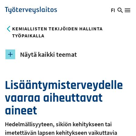
Hyppää
FI
Hae
Vaihda
Va
Työterveyslaitos
pääsisältöön
sivust
kieltä,
nykyinen
KEMIALLISTEN TEKIJÖIDEN HALLINTA
kieli:
TYÖPAIKALLA
Näytä kaikki teemat
Lisääntymisterveydelle
vaaraa aiheuttavat
aineet
Hedelmällisyyteen, sikiön kehitykseen tai
imetettävän lapsen kehitykseen vaikuttavia