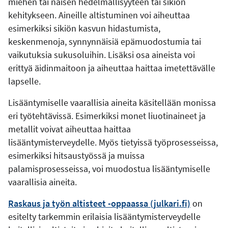
miehen tai naisen hedelmällisyyteen tai sikiön
kehitykseen. Aineille altistuminen voi aiheuttaa
esimerkiksi sikiön kasvun hidastumista,
keskenmenoja, synnynnäisiä epämuodostumia tai
vaikutuksia sukusoluihin. Lisäksi osa aineista voi
erittyä äidinmaitoon ja aiheuttaa haittaa imetettävälle
lapselle.
Lisääntymiselle vaarallisia aineita käsitellään monissa
eri työtehtävissä. Esimerkiksi monet liuotinaineet ja
metallit voivat aiheuttaa haittaa
lisääntymisterveydelle. Myös tietyissä työprosesseissa,
esimerkiksi hitsaustyössä ja muissa
palamisprosesseissa, voi muodostua lisääntymiselle
vaarallisia aineita.
Raskaus ja työn altisteet -oppaassa (julkari.fi)
on
esitelty tarkemmin erilaisia lisääntymisterveydelle