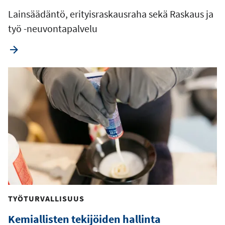
Lainsäädäntö, erityisraskausraha sekä Raskaus ja
työ -neuvontapalvelu
TYÖTURVALLISUUS
Kemiallisten tekijöiden hallinta