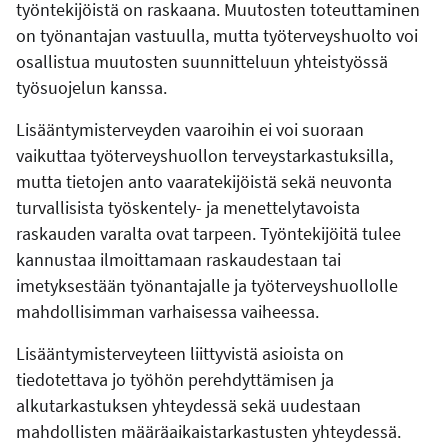
työntekijöistä on raskaana. Muutosten toteuttaminen
on työnantajan vastuulla, mutta työterveyshuolto voi
osallistua muutosten suunnitteluun yhteistyössä
työsuojelun kanssa.
Lisääntymisterveyden vaaroihin ei voi suoraan
vaikuttaa työterveyshuollon terveystarkastuksilla,
mutta tietojen anto vaaratekijöistä sekä neuvonta
turvallisista työskentely- ja menettelytavoista
raskauden varalta ovat tarpeen. Työntekijöitä tulee
kannustaa ilmoittamaan raskaudestaan tai
imetyksestään työnantajalle ja työterveyshuollolle
mahdollisimman varhaisessa vaiheessa.
Lisääntymisterveyteen liittyvistä asioista on
tiedotettava jo työhön perehdyttämisen ja
alkutarkastuksen yhteydessä sekä uudestaan
mahdollisten määräaikaistarkastusten yhteydessä.