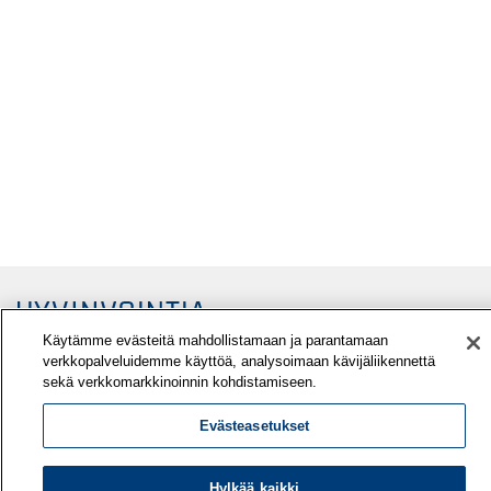
Käytämme evästeitä mahdollistamaan ja parantamaan
verkkopalveluidemme käyttöä, analysoimaan kävijäliikennettä
sekä verkkomarkkinoinnin kohdistamiseen.
Evästeasetukset
Työterveyslaitos
PL 40
Hylkää kaikki