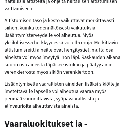
haitallisia altisteita ja ohjeita haitallisen altistumisen
välttämiseen.
Altistumisen taso ja kesto vaikuttavat merkittävästi
siihen, kuinka todennäköisesti vaikutuksia
lisääntymisterveydelle voi aiheutua. Myös
yksilöllisessä herkkyydessä voi olla eroja. Merkittävin
altistumisreitti aineille ovat hengitystiet, mutta osa
aineista voi myös imeytyä ihon läpi. Raskauden aikana
suurin osa aineista läpäisee istukan ja päätyy äidin
verenkierrosta myös sikiön verenkiertoon.
Lisääntymiselle vaarallisten aineiden lisäksi sikiölle ja
imetettävälle lapselle voi aiheutua vaaraa myös
perimää vaurioittavista, syöpävaarallisista ja
elinvaurioita aiheuttavista aineista.
Vaaraluokitukset ja -