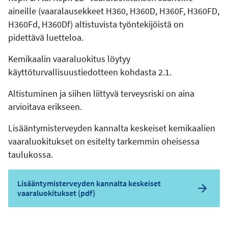
aineille (vaaralausekkeet H360, H360D, H360F, H360FD,
H360Fd, H360Df) altistuvista työntekijöistä on
pidettävä luetteloa.
Kemikaalin vaaraluokitus löytyy
käyttöturvallisuustiedotteen kohdasta 2.1.
Altistuminen ja siihen liittyvä terveysriski on aina
arvioitava erikseen.
Lisääntymisterveyden kannalta keskeiset kemikaalien
vaaraluokitukset on esitelty tarkemmin oheisessa
taulukossa.
Lisääntymisterveyden kannalta keskeiset
vaaraluokitukset (pdf)