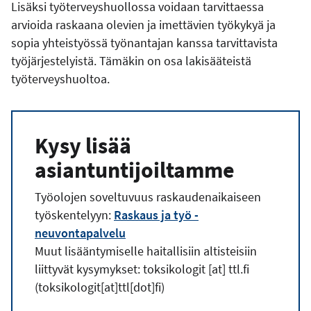
Lisäksi työterveyshuollossa voidaan tarvittaessa
arvioida raskaana olevien ja imettävien työkykyä ja
sopia yhteistyössä työnantajan kanssa tarvittavista
työjärjestelyistä. Tämäkin on osa lakisääteistä
työterveyshuoltoa.
Kysy lisää
asiantuntijoiltamme
Työolojen soveltuvuus raskaudenaikaiseen
työskentelyyn:
Raskaus ja työ -
neuvontapalvelu
Muut lisääntymiselle haitallisiin altisteisiin
liittyvät kysymykset:
toksikologit
[at]
ttl.fi
(toksikologit[at]ttl[dot]fi)