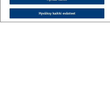
00032 TYÖTERVEYSLAITOS
Hyväksy kaikki evästeet
Puhelin: 030 474 1 (pvm/mpm)
Yhteystiedot
Laskutustiedot
Medialle
Tietoa meistä
Avoimet työpaikat
Tilaa uutiskirje
Hae sivustolta
Tutkimus
Palvelut
Teemat
Vaikuttaminen
Ajankohtaista
Työlääketieteen klinikka
Työpiste-verkkolehti