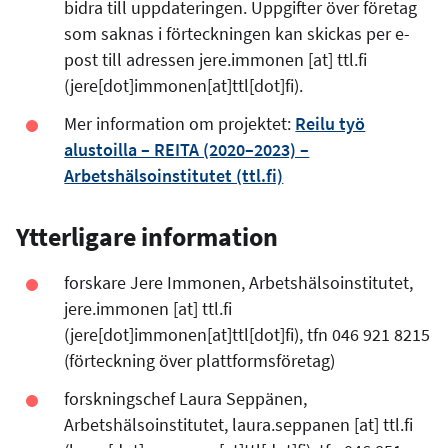
bidra till uppdateringen. Uppgifter över företag
som saknas i förteckningen kan skickas per e-
post till adressen
jere.immonen
[at]
ttl.fi
(jere[dot]immonen[at]ttl[dot]fi)
.
Mer information om projektet:
Reilu työ
alustoilla – REITA (2020–2023) –
Arbetshälsoinstitutet (ttl.fi)
Ytterligare information
forskare Jere Immonen, Arbetshälsoinstitutet,
jere.immonen
[at]
ttl.fi
(jere[dot]immonen[at]ttl[dot]fi)
, tfn 046 921 8215
(förteckning över plattformsföretag)
forskningschef Laura Seppänen,
Arbetshälsoinstitutet,
laura.seppanen
[at]
ttl.fi