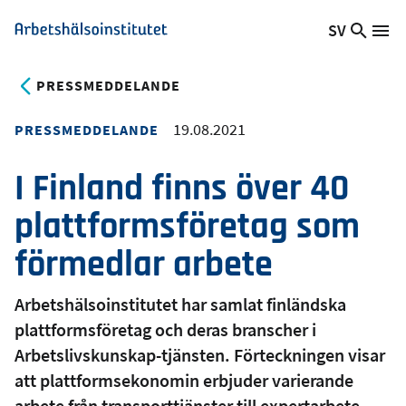
Hoppa
SV
Sök
Växla
Me
Arbetshälsoinstitutet
till
på
språk,
huvudinnehåll
webb
Aktuellt
PRESSMEDDELANDE
språk:
19.08.2021
PRESSMEDDELANDE
I Finland finns över 40
plattformsföretag som
förmedlar arbete
Arbetshälsoinstitutet har samlat finländska
plattformsföretag och deras branscher i
Arbetslivskunskap-tjänsten. Förteckningen visar
att plattformsekonomin erbjuder varierande
arbete från transporttjänster till expertarbete.