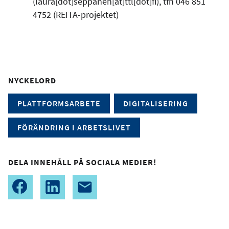
(laura[dot]seppanen[at]ttl[dot]fi)
, tfn 046 851
4752 (REITA-projektet)
NYCKELORD
PLATTFORMSARBETE
DIGITALISERING
FÖRÄNDRING I ARBETSLIVET
DELA INNEHÅLL PÅ SOCIALA MEDIER!