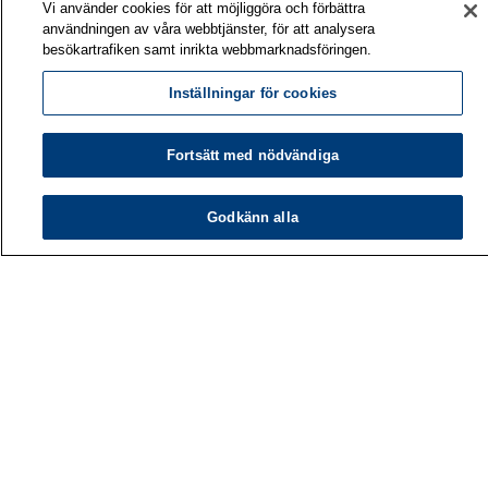
Vi använder cookies för att möjliggöra och förbättra
användningen av våra webbtjänster, för att analysera
besökartrafiken samt inrikta webbmarknadsföringen.
Inställningar för cookies
Fortsätt med nödvändiga
Godkänn alla
Arbetshälsoinstitutet
PB 40
00032 ARBETSHÄLSOINSTITUTET
Telefon: 030 474 1 (lna/msa)
Kontaktuppgifter
Mediatjänster
Om oss
Lediga jobb