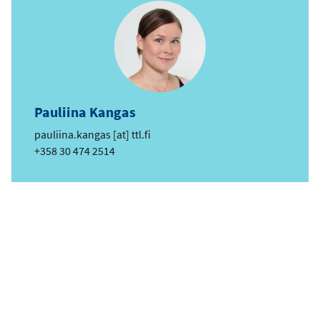
t
Pauliina Kangas
e
pauliina.kangas
[at]
ttl.fi
-
Telefon
+358 30 474 2514
p
o
s
t