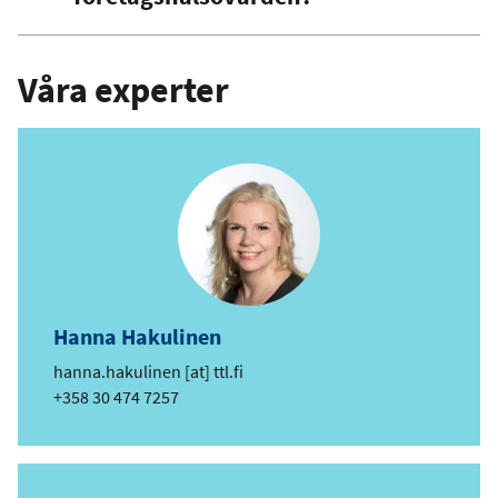
Våra experter
Hanna Hakulinen
e
hanna.hakulinen
[at]
ttl.fi
-
Telefon
+358 30 474 7257
p
o
s