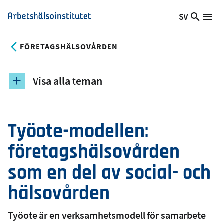
Hoppa
SV
Sök
Växla
Me
Arbetshälsoinstitutet
till
på
språk,
huvudinnehåll
webb
Aktuellt
FÖRETAGSHÄLSOVÅRDEN
språk:
Visa alla teman
Työote-modellen:
företagshälsovården
som en del av social- och
hälsovården
Työote är en verksamhetsmodell för samarbete