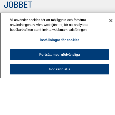
Vi använder cookies för att möjliggöra och förbättra
användningen av våra webbtjänster, för att analysera
besökartrafiken samt inrikta webbmarknadsföringen.
Arbetshälsoinstitutet
PB 40
Inställningar för cookies
00032 ARBETSHÄLSOINSTITUTET
Fortsätt med nödvändiga
Telefon: 030 474 1 (lna/msa)
Godkänn alla
Kontaktuppgifter
Mediatjänster
Om oss
Lediga jobb
Forskning
Tjänster
Teman