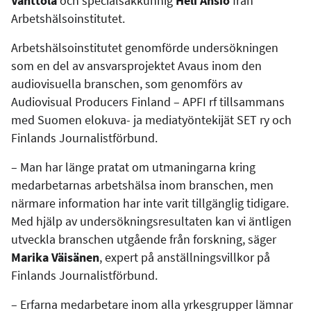
Vanttola
och specialsakkunnig
Heli Ansio
från
Arbetshälsoinstitutet.
Arbetshälsoinstitutet genomförde undersökningen
som en del av ansvarsprojektet Avaus inom den
audiovisuella branschen, som genomförs av
Audiovisual Producers Finland – APFI rf tillsammans
med Suomen elokuva- ja mediatyöntekijät SET ry och
Finlands Journalistförbund.
– Man har länge pratat om utmaningarna kring
medarbetarnas arbetshälsa inom branschen, men
närmare information har inte varit tillgänglig tidigare.
Med hjälp av undersökningsresultaten kan vi äntligen
utveckla branschen utgående från forskning, säger
Marika Väisänen
, expert på anställningsvillkor på
Finlands Journalistförbund.
– Erfarna medarbetare inom alla yrkesgrupper lämnar