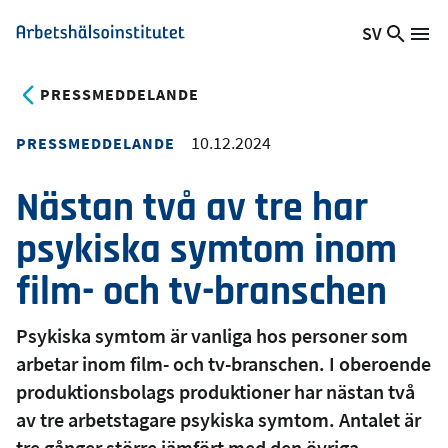
Hoppa
SV
Sök
Växla
Me
Arbetshälsoinstitutet
till
på
språk,
huvudinnehåll
webb
Aktuellt
PRESSMEDDELANDE
språk:
10.12.2024
PRESSMEDDELANDE
Nästan två av tre har
psykiska symtom inom
film- och tv-branschen
Psykiska symtom är vanliga hos personer som
arbetar inom film- och tv-branschen. I oberoende
produktionsbolags produktioner har nästan två
av tre arbetstagare psykiska symtom. Antalet är
tre gånger större jämfört med den övriga