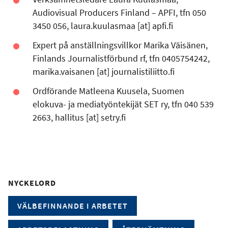
Audiovisual Producers Finland – APFI, tfn 050
3450 056,
laura.kuulasmaa
[at]
apfi.fi
Expert på anställningsvillkor Marika Väisänen,
Finlands Journalistförbund rf, tfn 0405754242,
marika.vaisanen
[at]
journalistiliitto.fi
Ordförande Matleena Kuusela, Suomen
elokuva- ja mediatyöntekijät SET ry, tfn 040 539
2663,
hallitus
[at]
setry.fi
NYCKELORD
VÄLBEFINNANDE I ARBETET