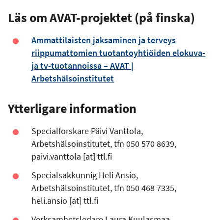
Läs om AVAT-projektet (på finska)
Ammattilaisten jaksaminen ja terveys
riippumattomien tuotantoyhtiöiden elokuva-
ja tv-tuotannoissa – AVAT |
Arbetshälsoinstitutet
Ytterligare information
Specialforskare Päivi Vanttola,
Arbetshälsoinstitutet, tfn 050 570 8639,
paivi.vanttola
[at]
ttl.fi
Specialsakkunnig Heli Ansio,
Arbetshälsoinstitutet, tfn 050 468 7335,
heli.ansio
[at]
ttl.fi
Verksamhetsledare Laura Kuulasmaa,