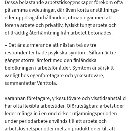
Dessa belastande arbetstidsegenskaper förekom ofta
på samma avdelningar, där även korta anställnings-
eller uppdragsförhållanden, utmaningar med att
förena arbete och privatliv, fysiskt tungt arbete och
otillräcklig återhämtning från arbetet betonades.
– Det är alarmerande att nästan två av tre
respondenter hade psykiska symtom. Siffran är tre
gånger större jämfört med den finländska
befolkningen i arbetsför ålder. Symtom är särskilt
vanligt hos egenföretagare och yrkesutövare,
sammanfattar Vanttola.
Varannan företagare, yrkesutövare och visstidsanställd
har ofta flexibla arbetstider. Oförutsägbara arbetstider
leder många in i en ond cirkel: utjämningsperioden
under periodarbete används till att arbeta och
arbetslöshetsperioder mellan produktioner till att