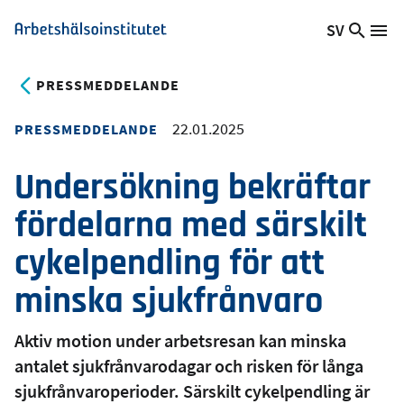
Hoppa
SV
Sök
Växla
Me
Arbetshälsoinstitutet
till
på
språk,
huvudinnehåll
webb
Aktuellt
PRESSMEDDELANDE
språk:
22.01.2025
PRESSMEDDELANDE
Undersökning bekräftar
fördelarna med särskilt
cykelpendling för att
minska sjukfrånvaro
Aktiv motion under arbetsresan kan minska
antalet sjukfrånvarodagar och risken för långa
sjukfrånvaroperioder. Särskilt cykelpendling är