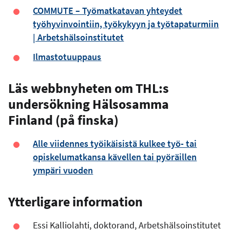
COMMUTE – Työmatkatavan yhteydet
työhyvinvointiin, työkykyyn ja työtapaturmiin
| Arbetshälsoinstitutet
Ilmastotuuppaus
Läs webbnyheten om THL:s
undersökning Hälsosamma
Finland (på finska)
Alle viidennes työikäisistä kulkee työ- tai
opiskelumatkansa kävellen tai pyöräillen
ympäri vuoden
Ytterligare information
Essi Kalliolahti, doktorand, Arbetshälsoinstitutet