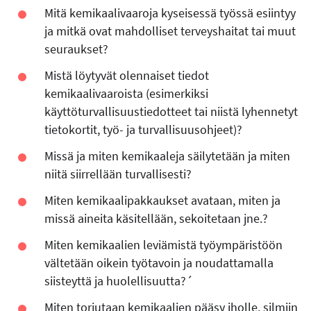
Mitä kemikaalivaaroja kyseisessä työssä esiintyy
ja mitkä ovat mahdolliset terveyshaitat tai muut
seuraukset?
Mistä löytyvät olennaiset tiedot
kemikaalivaaroista (esimerkiksi
käyttöturvallisuustiedotteet tai niistä lyhennetyt
tietokortit, työ- ja turvallisuusohjeet)?
Missä ja miten kemikaaleja säilytetään ja miten
niitä siirrellään turvallisesti?
Miten kemikaalipakkaukset avataan, miten ja
missä aineita käsitellään, sekoitetaan jne.?
Miten kemikaalien leviämistä työympäristöön
vältetään oikein työtavoin ja noudattamalla
siisteyttä ja huolellisuutta?´
Miten torjutaan kemikaalien pääsy iholle, silmiin