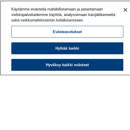
Käytämme evästeitä mahdollistamaan ja parantamaan
verkkopalveluidemme käyttöä, analysoimaan kävijäliikennettä
sekä verkkomarkkinoinnin kohdistamiseen.
Evästeasetukset
Hylkää kaikki
Hyväksy kaikki evästeet
Työterveyslaitos
PL 40
00032 TYÖTERVEYSLAITOS
Puhelin: 030 474 1 (pvm/mpm)