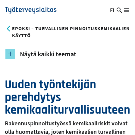
Hyppää
FI
Hae
Vaihda
Va
Työterveyslaitos
pääsisältöön
sivust
kieltä,
nykyinen
EPOKSI – TURVALLINEN PINNOITUSKEMIKAALIEN
kieli:
KÄYTTÖ
Näytä kaikki teemat
Uuden työntekijän
perehdytys
kemikaaliturvallisuuteen
Rakennuspinnoitustyössä kemikaaliriskit voivat
olla huomattavia, joten kemikaalien turvallinen