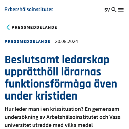
Hoppa
SV
Sök
Växla
Me
Arbetshälsoinstitutet
till
på
språk,
huvudinnehåll
webb
Aktuellt
PRESSMEDDELANDE
språk:
20.08.2024
PRESSMEDDELANDE
Beslutsamt ledarskap
upprätthöll lärarnas
funktionsförmåga även
under kristiden
Hur leder man i en krissituation? En gemensam
undersökning av Arbetshälsoinstitutet och Vasa
universitet utredde med vilka medel