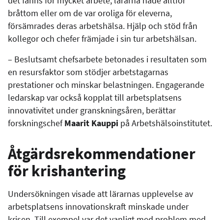
det fanns för mycket arbete, lärarna hade alltför
bråttom eller om de var oroliga för eleverna,
försämrades deras arbetshälsa. Hjälp och stöd från
kollegor och chefer främjade i sin tur arbetshälsan.
– Beslutsamt chefsarbete betonades i resultaten som
en resursfaktor som stödjer arbetstagarnas
prestationer och minskar belastningen. Engagerande
ledarskap var också kopplat till arbetsplatsens
innovativitet under granskningsåren, berättar
forskningschef
Maarit Kauppi
på Arbetshälsoinstitutet.
Åtgärdsrekommendationer
för krishantering
Undersökningen visade att lärarnas upplevelse av
arbetsplatsens innovationskraft minskade under
krisen. Till exempel var det vanligt med problem med