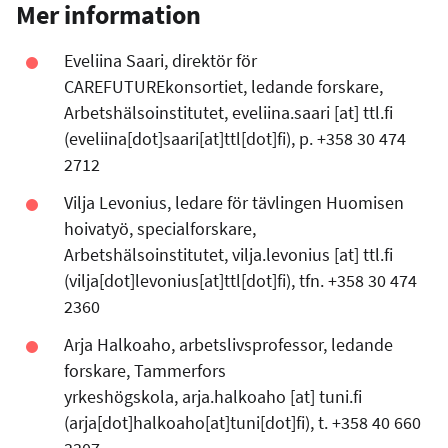
Mer information
Eveliina Saari, direktör för
CAREFUTUREkonsortiet, ledande forskare,
Arbetshälsoinstitutet,
eveliina.saari
[at]
ttl.fi
(eveliina[dot]saari[at]ttl[dot]fi)
, p. +358 30 474
2712
Vilja Levonius, ledare för tävlingen Huomisen
hoivatyö, specialforskare,
Arbetshälsoinstitutet,
vilja.levonius
[at]
ttl.fi
(vilja[dot]levonius[at]ttl[dot]fi)
, tfn. +358 30 474
2360
Arja Halkoaho, arbetslivsprofessor, ledande
forskare, Tammerfors
yrkeshögskola,
arja.halkoaho
[at]
tuni.fi
(arja[dot]halkoaho[at]tuni[dot]fi)
, t. +358 40 660