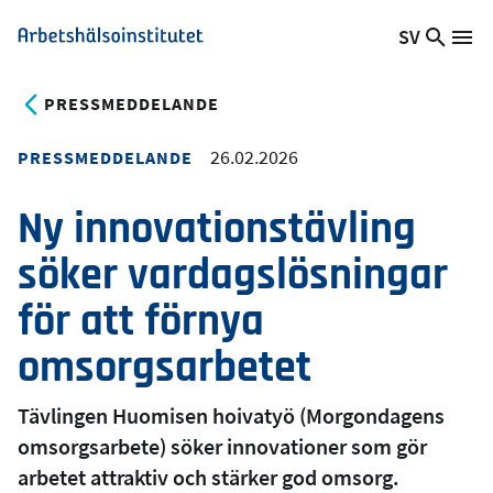
Hoppa
SV
Sök
Växla
Me
Arbetshälsoinstitutet
till
på
språk,
huvudinnehåll
webb
Aktuellt
PRESSMEDDELANDE
språk:
26.02.2026
PRESSMEDDELANDE
Ny innovationstävling
söker vardagslösningar
för att förnya
omsorgsarbetet
Tävlingen Huomisen hoivatyö (Morgondagens
omsorgsarbete) söker innovationer som gör
arbetet attraktiv och stärker god omsorg.