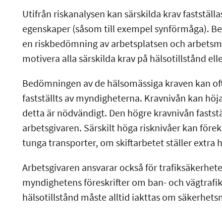
Utifrån riskanalysen kan särskilda krav fastställa
egenskaper (såsom till exempel synförmåga). Be
en riskbedömning av arbetsplatsen och arbets
motivera alla särskilda krav på hälsotillstånd ell
Bedömningen av de hälsomässiga kraven kan of
fastställts av myndigheterna. Kravnivån kan höja
detta är nödvändigt. Den högre kravnivån fastst
arbetsgivaren. Särskilt höga risknivåer kan för
tunga transporter, om skiftarbetet ställer extr
Arbetsgivaren ansvarar också för trafiksäkerhet
myndighetens föreskrifter om ban- och vägtrafik 
hälsotillstånd måste alltid iakttas om säkerhet