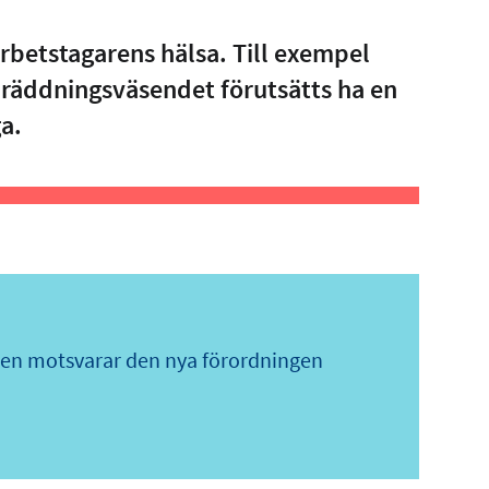
arbetstagarens hälsa. Till exempel
räddningsväsendet förutsätts ha en
a.
 den motsvarar den nya förordningen