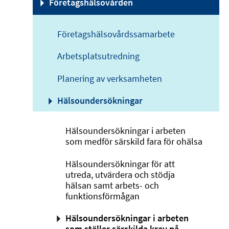
Företagshälsovården
Företagshälsovårdssamarbete
Arbetsplatsutredning
Planering av verksamheten
Hälsoundersökningar
Hälsoundersökningar i arbeten
som medför särskild fara för ohälsa
Hälsoundersökningar för att
utreda, utvärdera och stödja
hälsan samt arbets- och
funktionsförmågan
Hälsoundersökningar i arbeten
som ställer särskilda krav på