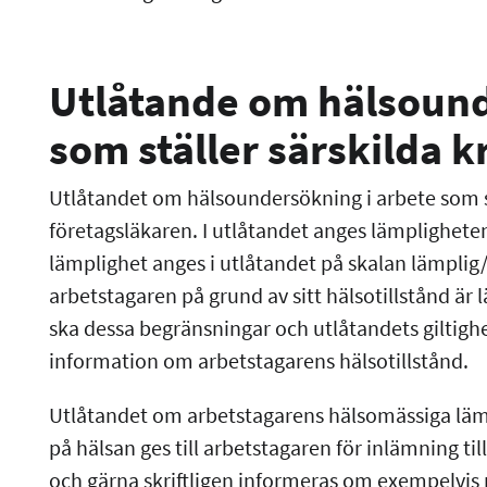
Utlåtande om hälsound
som ställer särskilda k
Utlåtandet om hälsoundersökning i arbete som stä
företagsläkaren. I utlåtandet anges lämplighete
lämplighet anges i utlåtandet på skalan lämpli
arbetstagaren på grund av sitt hälsotillstånd är 
ska dessa begränsningar och utlåtandets giltighet
information om arbetstagarens hälsotillstånd.
Utlåtandet om arbetstagarens hälsomässiga lämpl
på hälsan ges till arbetstagaren för inlämning ti
och gärna skriftligen informeras om exempelvis