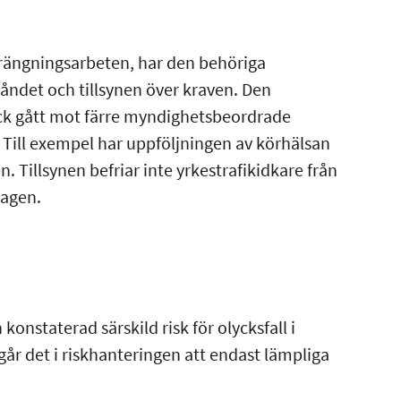
sprängningsarbeten, har den behöriga
tåndet och tillsynen över kraven. Den
ck gått mot färre myndighetsbeordrade
Till exempel har uppföljningen av körhälsan
. Tillsynen befriar inte yrkestrafikidkare från
lagen.
onstaterad särskild risk för olycksfall i
ingår det i riskhanteringen att endast lämpliga