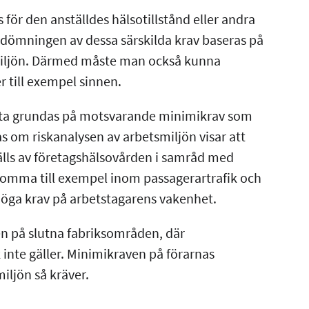
s för den anställdes hälsotillstånd eller andra
dömningen av dessa särskilda krav baseras på
miljön. Därmed måste man också kunna
er till exempel sinnen.
ta grundas på motsvarande minimikrav som
s om riskanalysen av arbetsmiljön visar att
älls av företagshälsovården i samråd med
ekomma till exempel inom passagerartrafik och
a höga krav på arbetstagarens vakenhet.
en på slutna fabriksområden, där
inte gäller. Minimikraven på förarnas
smiljön så kräver.