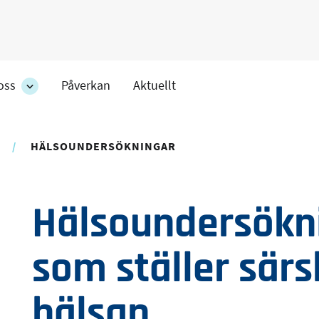
oss
Påverkan
Aktuellt
Om
oss
ens
-
r
avdelningens
HÄLSOUNDERSÖKNINGAR
undersidor
Hälsoundersökni
som ställer särs
hälsan