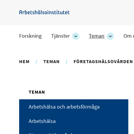
Hoppa
till
Arbetshälsoinstitutet
huvudinnehåll
Forskning
Tjänster
Teman
Om 
Tjänster
Teman
-
-
avdelningens
avdelning
undersidor
undersido
HEM
TEMAN
FÖRETAGSHÄLSOVÅRDEN
TEMAN
Arbetshälsa och arbetsförmåga
Arbetshälsa