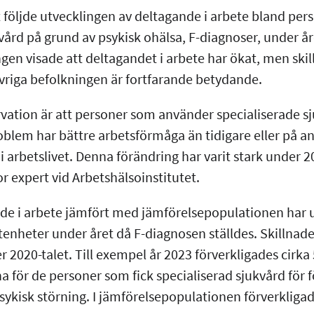
 följde utvecklingen av deltagande i arbete bland per
ukvård på grund av psykisk ohälsa, F-diagnoser, under 
gen visade att deltagandet i arbete har ökat, men skil
övriga befolkningen är fortfarande betydande.
rvation är att personer som använder specialiserade s
blem har bättre arbetsförmåga än tidigare eller på an
 i arbetslivet. Denna förändring har varit stark under 2
or expert vid Arbetshälsoinstitutet.
nde i arbete jämfört med jämförelsepopulationen har 
tenheter under året då F-diagnosen ställdes. Skillnade
2020-talet. Till exempel år 2023 förverkligades cirka
a för de personer som fick specialiserad sjukvård för 
sykisk störning. I jämförelsepopulationen förverkliga