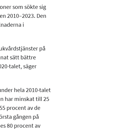
soner som sökte sig
åren 2010–2023. Den
lnaderna i
jukvårdstjänster på
nat sätt bättre
020-talet, säger
under hela 2010-talet
n har minskat till 25
 55 procent av de
första gången på
des 80 procent av