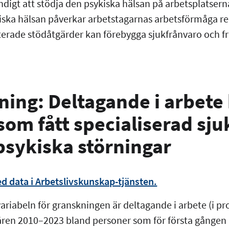
ndigt att stödja den psykiska hälsan på arbetsplatsern
kiska hälsan påverkar arbetstagarnas arbetsförmåga r
terade stödåtgärder kan förebygga sjukfrånvaro och fr
ing: Deltagande i arbete
som fått specialiserad sj
psykiska störningar
d data i Arbetslivskunskap-tjänsten.
riabeln för granskningen är deltagande i arbete (i p
åren 2010–2023 bland personer som för första gången h