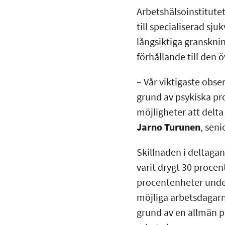
Arbetshälsoinstitutet
till specialiserad sj
långsiktiga gransknin
förhållande till den 
– Vår viktigaste obse
grund av psykiska pro
möjligheter att delta
Jarno Turunen
, seni
Skillnaden i deltaga
varit drygt 30 procen
procentenheter under 
möjliga arbetsdagarn
grund av en allmän p