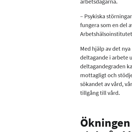
arbetsdagarna.
– Psykiska störninga
fungera som en del a
Arbetshälsoinstitute
Med hjälp av det nya 
deltagande i arbete ut
deltagandegraden kan 
mottagligt och stödj
sökandet av vård, vår
tillgång till vård.
Ökningen 