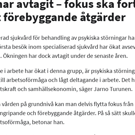
ar avtagit – fokus ska fo
t förebyggande åtgärder
rad sjukvård för behandling av psykiska störningar ha
örsta besök inom specialiserad sjukvård har ökat avse
 Ökningen har dock avtagit under de senaste åren.
i arbete har ökat i denna grupp, är psykiska störning
ll arbetsoförmåga och lågt deltagande i arbete. Det h
etskraft och samhällsekonomin, säger Jarno Turunen.
 vården på grundnivå kan man delvis flytta fokus från 
e ingripande och förebyggande åtgärder. På så sätt sk
etsoförmåga, betonar han.