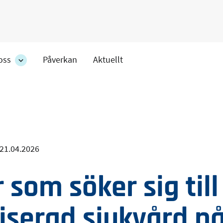
oss
Påverkan
Aktuellt
Om
oss
ens
-
r
avdelningens
undersidor
21.04.2026
r som söker sig till
liserad sjukvård p