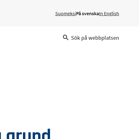
Suomeksi
På svenska
In English
Sök på webbplatsen
å grund