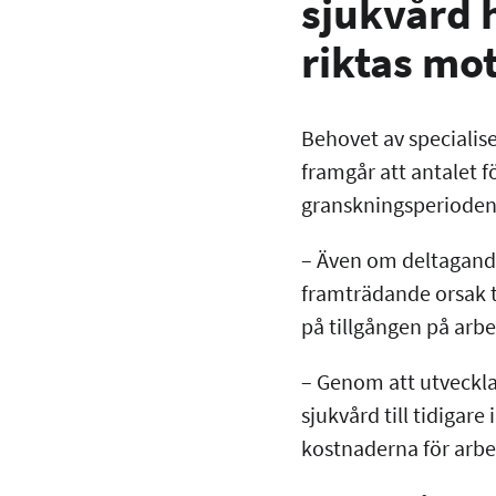
sjukvård h
riktas mo
Behovet av specialise
framgår att antalet f
granskningsperioden.
– Även om deltagande 
framträdande orsak ti
på tillgången på arb
– Genom att utveckla
sjukvård till tidigar
kostnaderna för arb