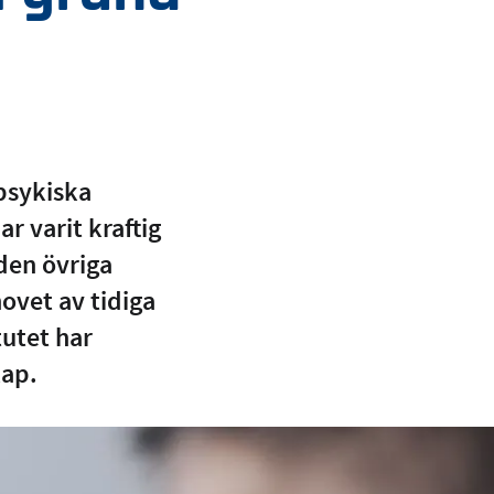
psykiska
r varit kraftig
den övriga
ovet av tidiga
tutet har
kap.