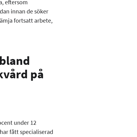
a, eftersom
edan innan de söker
ämja fortsatt arbete,
 bland
ukvård på
rocent under 12
ar fått specialiserad