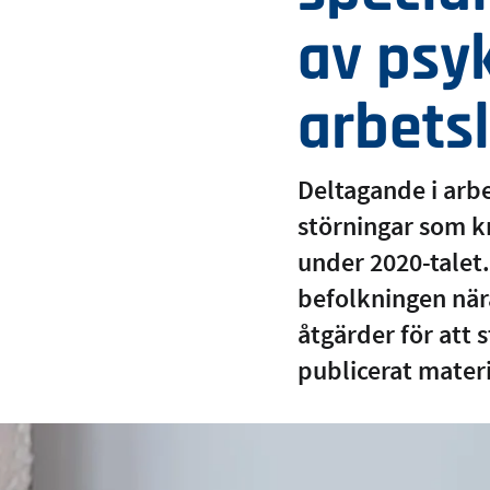
av psyk
arbetsl
Deltagande i arb
störningar som kr
under 2020-talet
befolkningen nära
åtgärder för att 
publicerat materi