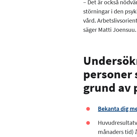
– Det är också nödvä
störningar i den psy
vård. Arbetslivsorien
säger Matti Joensuu.
Undersökn
personer 
grund av 
Bekanta dig me
Huvudresultatva
månaders tid) 