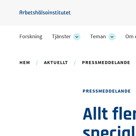
Hoppa
till
Arbetshälsoinstitutet
huvudinnehåll
Forskning
Tjänster
Teman
Om 
Tjänster
Teman
-
-
avdelningens
avdelning
undersidor
undersido
HEM
AKTUELLT
PRESSMEDDELANDE
PRESSMEDDELANDE
Allt fle
specia