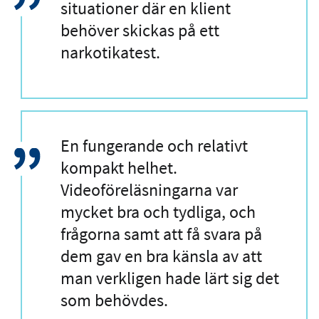
i
situationer där en klient
t
behöver skickas på ett
a
narkotikatest.
t
C
En fungerande och relativt
i
kompakt helhet.
t
Videoföreläsningarna var
a
mycket bra och tydliga, och
t
frågorna samt att få svara på
dem gav en bra känsla av att
man verkligen hade lärt sig det
som behövdes.