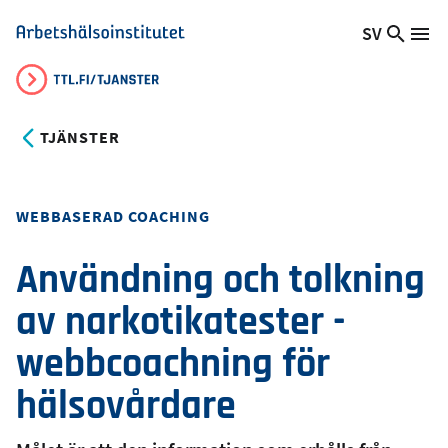
Hoppa
SV
Sök
Växla
Me
Arbetshälsoinstitutet
till
på
språk,
huvudinnehåll
webb
Aktuellt
språk:
TJÄNSTER
Utbildningsmetod
WEBBASERAD COACHING
Användning och tolkning
av narkotikatester -
webbcoachning för
hälsovårdare