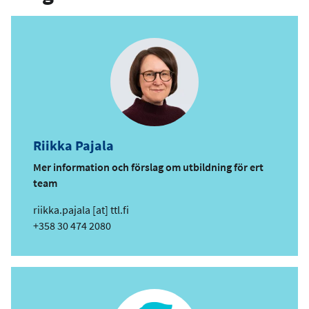
Riikka Pajala
Mer information och förslag om utbildning för ert
team
e
riikka.pajala
[at]
ttl.fi
-
Telefon
+358 30 474 2080
p
o
s
t