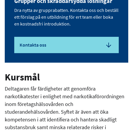
Grupper och skräddarsydda lösningar
Dra nytta av grupprabatten. Kontakta oss och beställ
ett förslag på en utbildning för ert team eller boka
en kostnadsfri introduktion.
Kontakta oss
Kursmål
Deltagaren får färdigheter att genomföra
narkotikatester i enlighet med narkotikaförordningen
inom företagshälsovården och
studerandehälsovården. Syftet är även att öka
kompetensen i att identifiera och hantera skadligt
substansbruk samt minska relaterade risker i