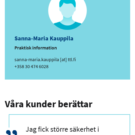
Sanna-Maria Kauppila
Praktisk information
e
sanna-maria.kauppila
[at]
ttl.fi
-
Telefon
+358 30 474 6028
p
o
s
t
Våra kunder berättar
C
Jag fick större säkerhet i