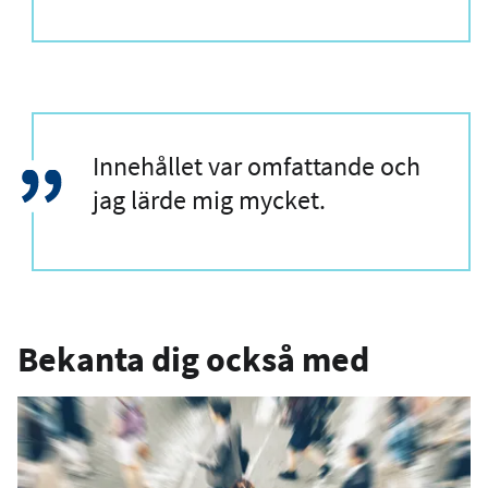
C
Innehållet var omfattande och
i
jag lärde mig mycket.
t
a
t
Bekanta dig också med