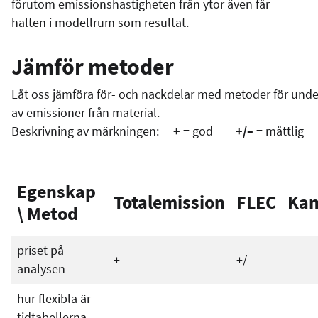
förutom emissionshastigheten från ytor även får
halten i modellrum som resultat.
Jämför metoder
Låt oss jämföra för- och nackdelar med metoder för und
av emissioner från material.
Beskrivning av märkningen:
+
= god
+/–
= måttl
Egenskap
Totalemission
FLEC
Ka
\ Metod
priset på
+
+/‒
‒
analysen
hur flexibla är
tidtabellerna