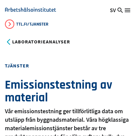
Hoppa
SV
Sök
Växla
Me
Arbetshälsoinstitutet
till
på
språk,
huvudinnehåll
webb
Aktuellt
språk:
LABORATORIEANALYSER
TJÄNSTER
Emissionstestning av
material
Vår emissionstestning ger tillförlitliga data om
utsläpp från byggnadsmaterial. Våra högklassiga
materialemissionstjänster består av tre