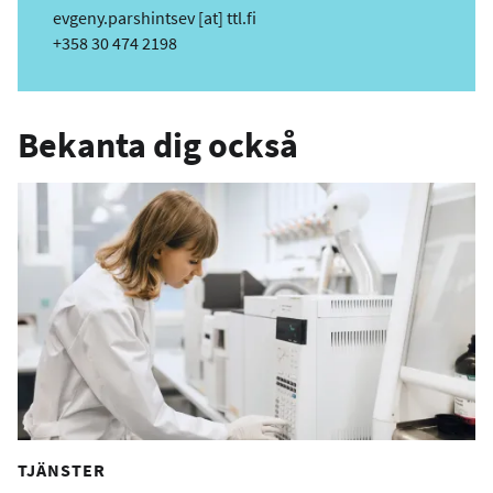
e
evgeny.parshintsev
[at]
ttl.fi
-
Telefon
+358 30 474 2198
p
o
s
Bekanta dig också
t
TJÄNSTER