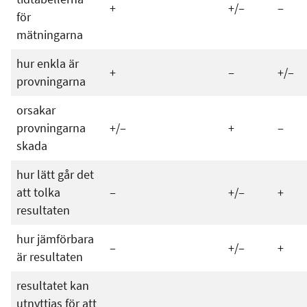
+
+/‒
‒
för
mätningarna
hur enkla är
+
‒
+/‒
provningarna
orsakar
provningarna
+/‒
+
‒
skada
hur lätt går det
att tolka
‒
+/‒
+
resultaten
hur jämförbara
‒
+/‒
+
är resultaten
resultatet kan
utnyttjas för att