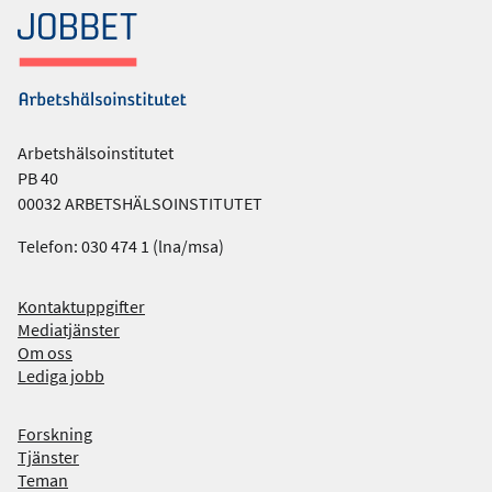
Arbetshälsoinstitutet
PB 40
00032 ARBETSHÄLSOINSTITUTET
Telefon: 030 474 1 (lna/msa)
Kontaktuppgifter
Mediatjänster
Om oss
Lediga jobb
Forskning
Tjänster
Teman