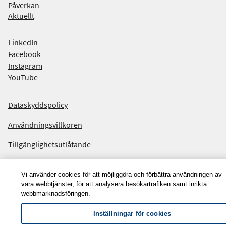
Påverkan
Aktuellt
F
LinkedIn
Facebook
i
Instagram
n
YouTube
d
Dataskyddspolicy
u
Användningsvillkoren
s
Tillgänglighetsutlåtande
i
n
Cookiepolicy
Vi använder cookies för att möjliggöra och förbättra användningen av
s
våra webbtjänster, för att analysera besökartrafiken samt inrikta
webbmarknadsföringen.
o
Inställningar för cookies
c