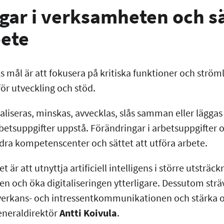
gar i verksamheten och sä
bete
s mål är att fokusera på kritiska funktioner och strö
ör utveckling och stöd.
aliseras, minskas, avvecklas, slås samman eller läggas
betsuppgifter uppstå. Förändringar i arbetsuppgifter 
dra kompetenscenter och sättet att utföra arbete.
t är att utnyttja artificiell intelligens i större utsträck
n och öka digitaliseringen ytterligare. Dessutom strä
åverkans- och intressentkommunikationen och stärka 
eneraldirektör
Antti Koivula
.