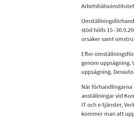
Arbetshälsoinstitut
Omställningsförhandl
stöd hölls 15–30.9.
orsaker samt omstru
Efter omställningsfö
genom uppsägning. Vi
uppsägning. Dessutom
När förhandlingarna 
anställningar vid Ko
IT och e-tjänster, V
kommer man att uppn