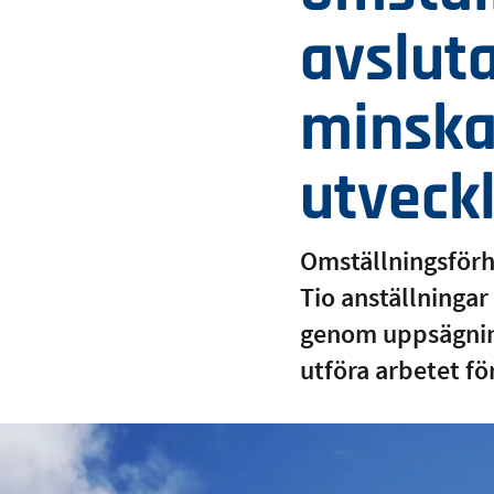
avsluta
minska
utveck
Omställningsförh
Tio anställninga
genom uppsägning
utföra arbetet f