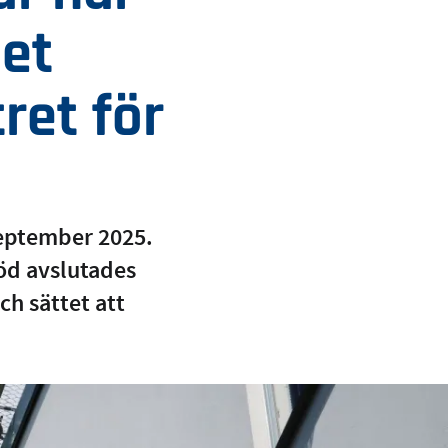
let
ret för
september 2025.
töd avslutades
h sättet att