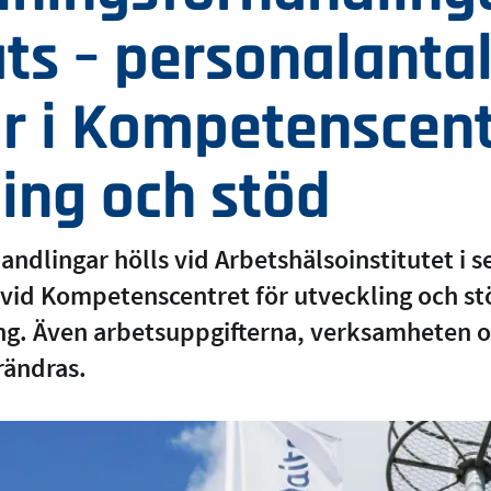
ts – personalanta
r i Kompetenscent
ling och stöd
andlingar hölls vid Arbetshälsoinstitutet i 
r vid Kompetenscentret för utveckling och s
. Även arbetsuppgifterna, verksamheten oc
örändras.