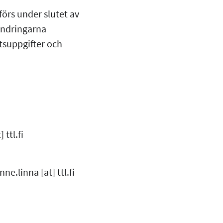
örs under slutet av
ändringarna
tsuppgifter och
t]
ttl.fi
nne.linna
[at]
ttl.fi