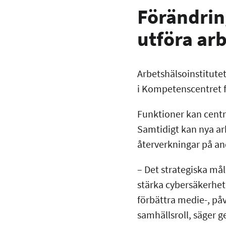
Förändrin
utföra ar
Arbetshälsoinstitutet
i Kompetenscentret f
Funktioner kan centr
Samtidigt kan nya ar
återverkningar på an
– Det strategiska måle
stärka cybersäkerhete
förbättra medie-, p
samhällsroll, säger g