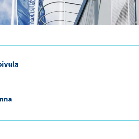
oivula
inna