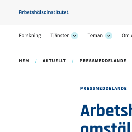
Hoppa
till
Arbetshälsoinstitutet
huvudinnehåll
Forskning
Tjänster
Teman
Om 
Tjänster
Teman
-
-
avdelningens
avdelning
undersidor
undersido
HEM
AKTUELLT
PRESSMEDDELANDE
PRESSMEDDELANDE
Arbets
omstäl