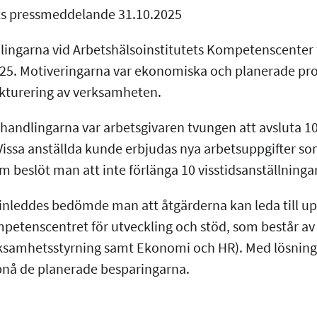
ets pressmeddelande 31.10.2025
ingarna vid Arbetshälsoinstitutets Kompetenscenter 
2025. Motiveringarna var ekonomiska och planerade p
kturering av verksamheten.
rhandlingarna var arbetsgivaren tvungen att avsluta 10
ssa anställda kunde erbjudas nya arbetsuppgifter som e
 beslöt man att inte förlänga 10 visstidsanställninga
inleddes bedömde man att åtgärderna kan leda till u
mpetenscentret för utveckling och stöd, som består av
erksamhetsstyrning samt Ekonomi och HR). Med lösnin
å de planerade besparingarna.