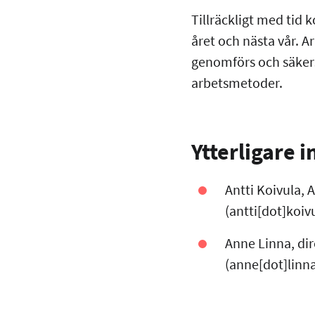
Tillräckligt med tid
året och nästa vår. 
genomförs och säkers
arbetsmetoder.
Ytterligare 
Antti Koivula, 
(antti[dot]koivu
Anne Linna, di
(anne[dot]linna[