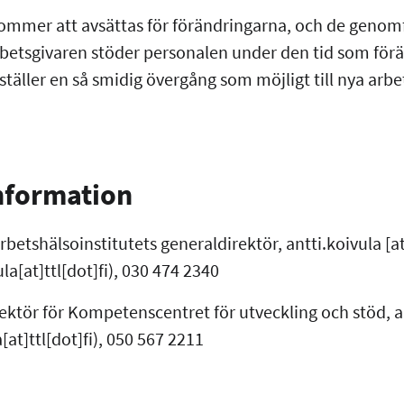
 kommer att avsättas för förändringarna, och de genomf
Arbetsgivaren stöder personalen under den tid som för
täller en så smidig övergång som möjligt till nya arbe
information
Arbetshälsoinstitutets generaldirektör,
antti.koivula
[a
la[at]ttl[dot]fi)
, 030 474 2340
rektör för Kompetenscentret för utveckling och stöd,
a
at]ttl[dot]fi)
, 050 567 2211