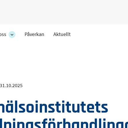
oss
Påverkan
Aktuellt
Om
oss
ens
-
r
avdelningens
undersidor
31.10.2025
hälsoinstitutets
lningsförhandling