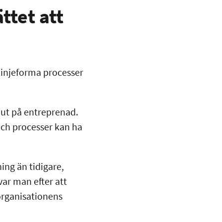
ttet att
mlinjeforma processer
 ut på entreprenad.
och processer kan ha
ning än tidigare,
var man efter att
organisationens