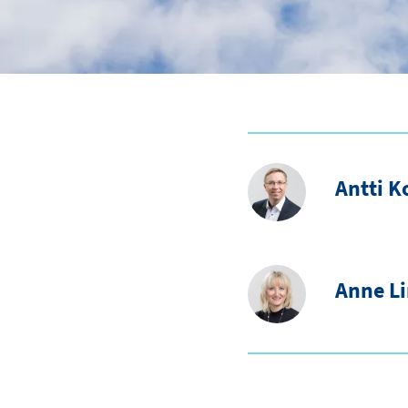
Antti K
Anne L