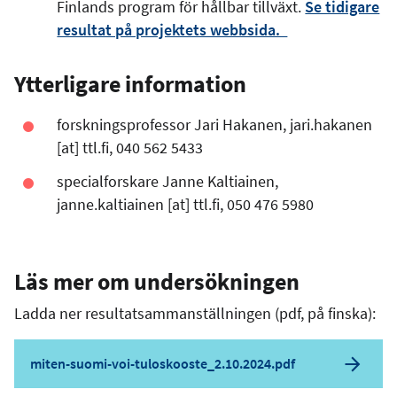
Finlands program för hållbar tillväxt.
Se tidigare
resultat på projektets webbsida.
Ytterligare information
forskningsprofessor Jari Hakanen,
jari.hakanen
[at]
ttl.fi
, 040 562 5433
specialforskare Janne Kaltiainen,
janne.kaltiainen
[at]
ttl.fi
, 050 476 5980
Läs mer om undersökningen
Ladda ner resultatsammanställningen (pdf, på finska):
miten-suomi-voi-tuloskooste_2.10.2024.pdf