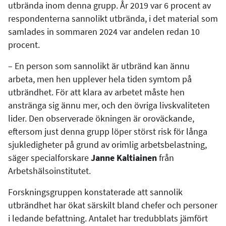
utbrända inom denna grupp. År 2019 var 6 procent av
respondenterna sannolikt utbrända, i det material som
samlades in sommaren 2024 var andelen redan 10
procent.
– En person som sannolikt är utbränd kan ännu
arbeta, men hen upplever hela tiden symtom på
utbrändhet. För att klara av arbetet måste hen
anstränga sig ännu mer, och den övriga livskvaliteten
lider. Den observerade ökningen är oroväckande,
eftersom just denna grupp löper störst risk för långa
sjukledigheter på grund av orimlig arbetsbelastning,
säger specialforskare
Janne Kaltiainen
från
Arbetshälsoinstitutet.
Forskningsgruppen konstaterade att sannolik
utbrändhet har ökat särskilt bland chefer och personer
i ledande befattning. Antalet har tredubblats jämfört