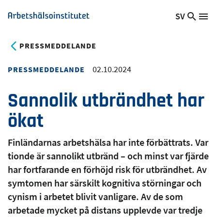
Hoppa
SV
Sök
Växla
Me
Arbetshälsoinstitutet
till
på
språk,
huvudinnehåll
webb
Aktuellt
PRESSMEDDELANDE
språk:
02.10.2024
PRESSMEDDELANDE
Sannolik utbrändhet har
ökat
Finländarnas arbetshälsa har inte förbättrats. Var
tionde är sannolikt utbränd – och minst var fjärde
har fortfarande en förhöjd risk för utbrändhet. Av
symtomen har särskilt kognitiva störningar och
cynism i arbetet blivit vanligare. Av de som
arbetade mycket på distans upplevde var tredje