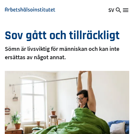
Hoppa
SV
Sök
Växla
Me
Arbetshälsoinstitutet
till
på
språk,
huvudinnehåll
webb
Aktuellt
Sov gått och tillräckligt
språk:
Sömn är livsviktig för människan och kan inte
ersättas av något annat.