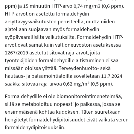
ppm) ja 15 minuutin HTP-arvo 0,74 mg/m3 (0,6 ppm).
HTP-arvot on asetettu formaldehydin
ärsyttävyysvaikutusten perusteella, mutta niiden
ajatellaan suojaavan myös formaldehydin
syöpävaarallisilta vaikutuksilta. Formaldehydin HTP-
arvot ovat samat kuin valtioneuvoston asetuksessa
1267/2019 asetetut sitovat raja-arvot, joita
työntekijöiden formaldehydille altistuminen ei saa
missään oloissa ylittää.
Terveydenhuolto- sekä
hautaus- ja balsamointialoilla sovelletaan 11.7.2024
3
saakka sitovaa raja-arvoa 0,62 mg/m
(0,5 ppm).
Formaldehydille ei ole biomonitorointimenetelmää,
sillä se metaboloituu nopeasti jo paikassa, jossa se
ensimmäisenä kohtaa kudoksen. Täten suuretkaan
hengitetyt formaldehydipitoisuudet eivät vaikuta veren
formaldehydipitoisuuksiin.