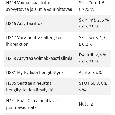
H314 Voimakkaasti ihoa
Skin Corr. 1 B,
syövyttävää ja silmiä vaurioittavaa
C ≥25 %
Skin Irrit. 2, 5 %
H315 Ärsyttää ihoa
≤ C < 25 %
H317 Voi aiheuttaa allergisen
Skin Sens. 1, C
ihoreaktion
≥ 0,2 %
Eye Irrit. 2, 5 %
H319 Ärsyttää voimakkaasti silmiä
≤ C < 25 %
H331 Myrkyllistä hengitettynä
Acute Tox 3.
H335 Saattaa aiheuttaa
STOT SE 3, C ≥
hengitysteiden ärsytystä
5 %
H341 Epäillään aiheuttavan
Muta. 2
perimävaurioita