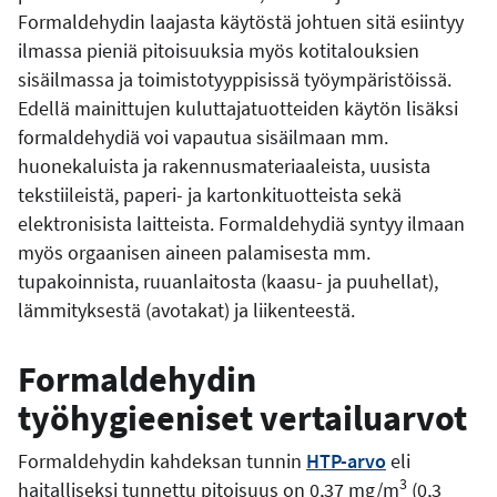
Formaldehydin laajasta käytöstä johtuen sitä esiintyy
ilmassa pieniä pitoisuuksia myös kotitalouksien
sisäilmassa ja toimistotyyppisissä työympäristöissä.
Edellä mainittujen kuluttajatuotteiden käytön lisäksi
formaldehydiä voi vapautua sisäilmaan mm.
huonekaluista ja rakennusmateriaaleista, uusista
tekstiileistä, paperi- ja kartonkituotteista sekä
elektronisista laitteista. Formaldehydiä syntyy ilmaan
myös orgaanisen aineen palamisesta mm.
tupakoinnista, ruuanlaitosta (kaasu- ja puuhellat),
lämmityksestä (avotakat) ja liikenteestä.
Formaldehydin
työhygieeniset vertailuarvot
Formaldehydin kahdeksan tunnin
HTP-arvo
eli
3
haitalliseksi tunnettu pitoisuus on 0,37 mg/m
(0,3