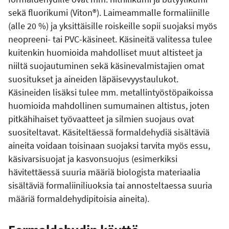
sekä fluorikumi (Viton®). Laimeammalle formaliinille
(alle 20 %) ja yksittäisille roiskeille sopii suojaksi myös
neopreeni- tai PVC-käsineet. Käsineitä valitessa tulee
kuitenkin huomioida mahdolliset muut altisteet ja
niiltä suojautuminen sekä käsinevalmistajien omat
suositukset ja aineiden läpäisevyystaulukot.
Käsineiden lisäksi tulee mm. metallintyöstöpaikoissa
huomioida mahdollinen sumumainen altistus, joten
pitkähihaiset työvaatteet ja silmien suojaus ovat
suositeltavat. Käsiteltäessä formaldehydiä sisältäviä
aineita voidaan toisinaan suojaksi tarvita myös essu,
käsivarsisuojat ja kasvonsuojus (esimerkiksi
hävitettäessä suuria määriä biologista materiaalia
sisältäviä formaliiniliuoksia tai annosteltaessa suuria
määriä formaldehydipitoisia aineita).