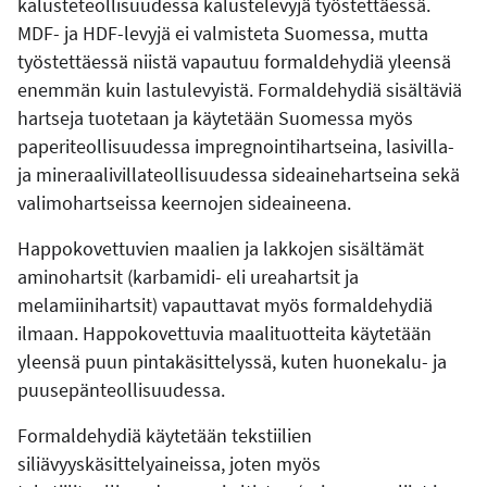
kalusteteollisuudessa kalustelevyjä työstettäessä.
MDF- ja HDF-levyjä ei valmisteta Suomessa, mutta
työstettäessä niistä vapautuu formaldehydiä yleensä
enemmän kuin lastulevyistä. Formaldehydiä sisältäviä
hartseja tuotetaan ja käytetään Suomessa myös
paperiteollisuudessa impregnointihartseina, lasivilla-
ja mineraalivillateollisuudessa sideainehartseina sekä
valimohartseissa keernojen sideaineena.
Happokovettuvien maalien ja lakkojen sisältämät
aminohartsit (karbamidi- eli ureahartsit ja
melamiinihartsit) vapauttavat myös formaldehydiä
ilmaan. Happokovettuvia maalituotteita käytetään
yleensä puun pintakäsittelyssä, kuten huonekalu- ja
puusepänteollisuudessa.
Formaldehydiä käytetään tekstiilien
siliävyyskäsittelyaineissa, joten myös