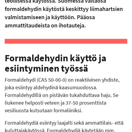
teollisessa käytössä. Suomessa valtaosa
formaldehydin käytöstä keskittyy liimahartsien
valmistamiseen ja käyttöön. Pääosa
ammattitaudeista on ihotauteja.
Formaldehydin käyttö ja
esiintyminen työssä
Formaldehydi (CAS 50-00-0) on reaktiivinen yhdiste,
joka esiintyy aldehydinä kaasumuodossa.
Formaldehydillä on pistävän tukahduttava haju. Se
liukenee helposti veteen ja 37-50 prosenttista
vesiliuosta kutsutaan formaliiniksi.
Formaldehydiä esiintyy laajalti sekä ammattilais- että
kuluttajakäytössä. Formaldehydiä käytetään mm.