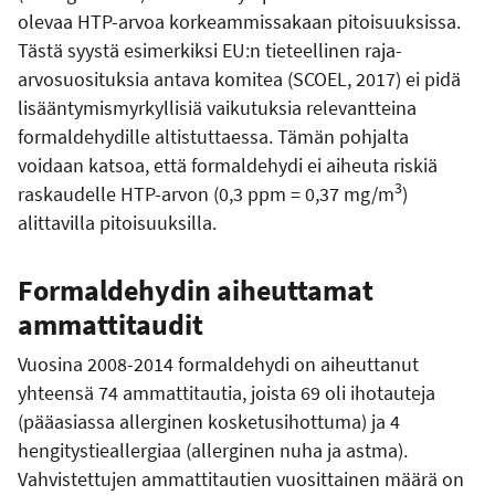
olevaa HTP-arvoa korkeammissakaan pitoisuuksissa.
Tästä syystä esimerkiksi EU:n tieteellinen raja-
arvosuosituksia antava komitea (SCOEL, 2017) ei pidä
lisääntymismyrkyllisiä vaikutuksia relevantteina
formaldehydille altistuttaessa. Tämän pohjalta
voidaan katsoa, että formaldehydi ei aiheuta riskiä
3
raskaudelle HTP-arvon (0,3 ppm = 0,37 mg/m
)
alittavilla pitoisuuksilla.
Formaldehydin aiheuttamat
ammattitaudit
Vuosina 2008-2014 formaldehydi on aiheuttanut
yhteensä 74 ammattitautia, joista 69 oli ihotauteja
(pääasiassa allerginen kosketusihottuma) ja 4
hengitystieallergiaa (allerginen nuha ja astma).
Vahvistettujen ammattitautien vuosittainen määrä on