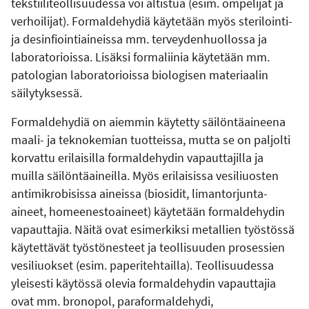
tekstiiliteollisuudessa voi altistua (esim. ompelijat ja
verhoilijat). Formaldehydiä käytetään myös sterilointi-
ja desinfiointiaineissa mm. terveydenhuollossa ja
laboratorioissa. Lisäksi formaliinia käytetään mm.
patologian laboratorioissa biologisen materiaalin
säilytyksessä.
Formaldehydiä on aiemmin käytetty säilöntäaineena
maali- ja teknokemian tuotteissa, mutta se on paljolti
korvattu erilaisilla formaldehydin vapauttajilla ja
muilla säilöntäaineilla. Myös erilaisissa vesiliuosten
antimikrobisissa aineissa (biosidit, limantorjunta-
aineet, homeenestoaineet) käytetään formaldehydin
vapauttajia. Näitä ovat esimerkiksi metallien työstössä
käytettävät työstönesteet ja teollisuuden prosessien
vesiliuokset (esim. paperitehtailla). Teollisuudessa
yleisesti käytössä olevia formaldehydin vapauttajia
ovat mm. bronopol, paraformaldehydi,