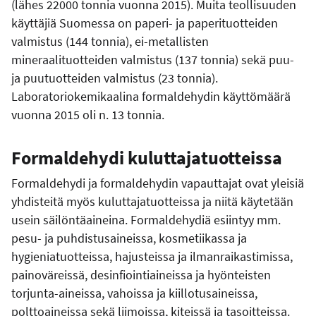
(lähes 22000 tonnia vuonna 2015). Muita teollisuuden
käyttäjiä Suomessa on paperi- ja paperituotteiden
valmistus (144 tonnia), ei-metallisten
mineraalituotteiden valmistus (137 tonnia) sekä puu-
ja puutuotteiden valmistus (23 tonnia).
Laboratoriokemikaalina formaldehydin käyttömäärä
vuonna 2015 oli n. 13 tonnia.
Formaldehydi kuluttajatuotteissa
Formaldehydi ja formaldehydin vapauttajat ovat yleisiä
yhdisteitä myös kuluttajatuotteissa ja niitä käytetään
usein säilöntäaineina. Formaldehydiä esiintyy mm.
pesu- ja puhdistusaineissa, kosmetiikassa ja
hygieniatuotteissa, hajusteissa ja ilmanraikastimissa,
painoväreissä, desinfiointiaineissa ja hyönteisten
torjunta-aineissa, vahoissa ja kiillotusaineissa,
polttoaineissa sekä liimoissa, kiteissä ja tasoitteissa.