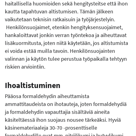
haitallisella huomioiden sekä hengitysteitse että ihon
kautta tapahtuvan altistumisen. Tämän jälkeen
vaikutetaan teknisin ratkaisuin ja työjärjestelyin.
Henkilönsuojaimet, etenkin hengityksensuojaimet,
hankaloittavat jonkin verran työntekoa ja aiheuttavat
lisäkuormitusta, joten niitä käytetään, jos altistumista
ei voida estää muilla tavoin. Henkilönsuojainten
valinnan ja käytön tulee perustua työpaikalla tehtyyn
riskien arviointiin.
Ihoaltistuminen
Pääosa formaldehydin aiheuttamista
ammattitaudeista on ihotauteja, joten formaldehydiä
ja formaldehydin vapauttajia sisältäviä aineita
käsiteltäessä ihon suojaus nousee tärkeäksi. Hyviä
käsinemateriaaleja 30-70 -prosenttiselle
formaldehydille ovat mm. nitriilikumi ja butyylikumi