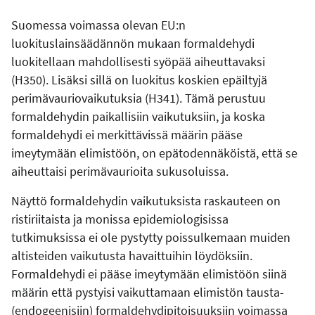
Suomessa voimassa olevan EU:n
luokituslainsäädännön mukaan formaldehydi
luokitellaan mahdollisesti syöpää aiheuttavaksi
(H350). Lisäksi sillä on luokitus koskien epäiltyjä
perimävauriovaikutuksia (H341). Tämä perustuu
formaldehydin paikallisiin vaikutuksiin, ja koska
formaldehydi ei merkittävissä määrin pääse
imeytymään elimistöön, on epätodennäköistä, että se
aiheuttaisi perimävaurioita sukusoluissa.
Näyttö formaldehydin vaikutuksista raskauteen on
ristiriitaista ja monissa epidemiologisissa
tutkimuksissa ei ole pystytty poissulkemaan muiden
altisteiden vaikutusta havaittuihin löydöksiin.
Formaldehydi ei pääse imeytymään elimistöön siinä
määrin että pystyisi vaikuttamaan elimistön tausta-
(endogeenisiin) formaldehydipitoisuuksiin voimassa