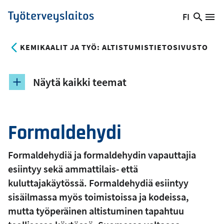
Hyppää
FI
Hae
Vaihda
Va
Työterveyslaitos
pääsisältöön
sivust
kieltä,
nykyinen
KEMIKAALIT JA TYÖ: ALTISTUMISTIETOSIVUSTO
kieli:
Näytä kaikki teemat
Formaldehydi
Formaldehydiä ja formaldehydin vapauttajia
esiintyy sekä ammattilais- että
kuluttajakäytössä. Formaldehydiä esiintyy
sisäilmassa myös toimistoissa ja kodeissa,
mutta työperäinen altistuminen tapahtuu