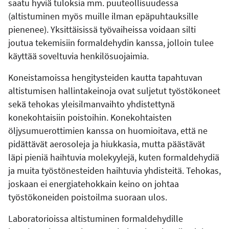
saatu hyviä tuloksia mm. puuteollisuudessa
(altistuminen myös muille ilman epäpuhtauksille
pienenee). Yksittäisissä työvaiheissa voidaan silti
joutua tekemisiin formaldehydin kanssa, jolloin tulee
käyttää soveltuvia henkilösuojaimia.
Koneistamoissa hengitysteiden kautta tapahtuvan
altistumisen hallintakeinoja ovat suljetut työstökoneet
sekä tehokas yleisilmanvaihto yhdistettynä
konekohtaisiin poistoihin. Konekohtaisten
öljysumuerottimien kanssa on huomioitava, että ne
pidättävät aerosoleja ja hiukkasia, mutta päästävät
läpi pieniä haihtuvia molekyylejä, kuten formaldehydiä
ja muita työstönesteiden haihtuvia yhdisteitä. Tehokas,
joskaan ei energiatehokkain keino on johtaa
työstökoneiden poistoilma suoraan ulos.
Laboratorioissa altistuminen formaldehydille