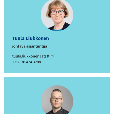
Tuula Liukkonen
johtava asiantuntija
s
tuula.liukkonen
[at]
ttl.fi
ä
Puhelin
+358 30 474 3208
h
k
ö
p
o
s
t
i