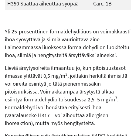
H350 Saattaa aiheuttaa syöpää
Carc. 1B
Yli 25-prosenttinen formaldehydiliuos on voimakkaasti
ihoa syövyttävä ja silmiä vaurioittava aine.
Laimeammassa liuoksessa formaldehydi on luokiteltu
ihoa, silmiä ja hengitysteitä ärsyttäväksi aineeksi.
Lieviä ärsytysoireita ilmaantuu jo, kun pitoisuustasot
3
ilmassa ylittävät 0,5 mg/m
, joillakin herkillä ihmisillä
voi oireita esiintyä jo tätä pienemmissäkin
pitoisuuksissa. Voimakkaampaa ärsytystä alkaa
3
esiintyä formaldehydipitoisuudessa 2,5–5 mg/m
.
Formaldehydi voi herkistää erityisesti ihoa
(vaaralauseke H317 – voi aiheuttaa allergisen
ihoreaktion), mutta myös hengitysteitä.
Kansainvälinen syöväntutkimuslaitos (IARC) luokitteli