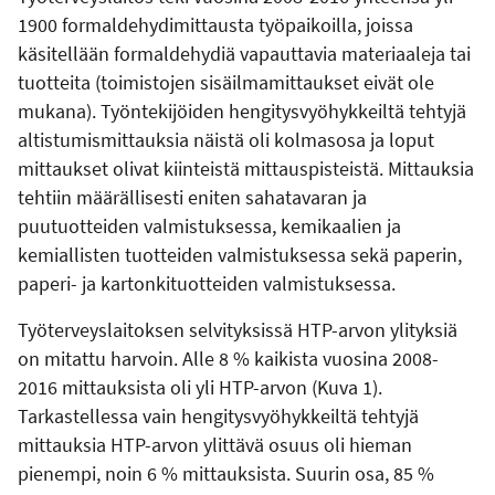
1900 formaldehydimittausta työpaikoilla, joissa
käsitellään formaldehydiä vapauttavia materiaaleja tai
tuotteita (toimistojen sisäilmamittaukset eivät ole
mukana). Työntekijöiden hengitysvyöhykkeiltä tehtyjä
altistumismittauksia näistä oli kolmasosa ja loput
mittaukset olivat kiinteistä mittauspisteistä. Mittauksia
tehtiin määrällisesti eniten sahatavaran ja
puutuotteiden valmistuksessa, kemikaalien ja
kemiallisten tuotteiden valmistuksessa sekä paperin,
paperi- ja kartonkituotteiden valmistuksessa.
Työterveyslaitoksen selvityksissä HTP-arvon ylityksiä
on mitattu harvoin. Alle 8 % kaikista vuosina 2008-
2016 mittauksista oli yli HTP-arvon (Kuva 1).
Tarkastellessa vain hengitysvyöhykkeiltä tehtyjä
mittauksia HTP-arvon ylittävä osuus oli hieman
pienempi, noin 6 % mittauksista. Suurin osa, 85 %