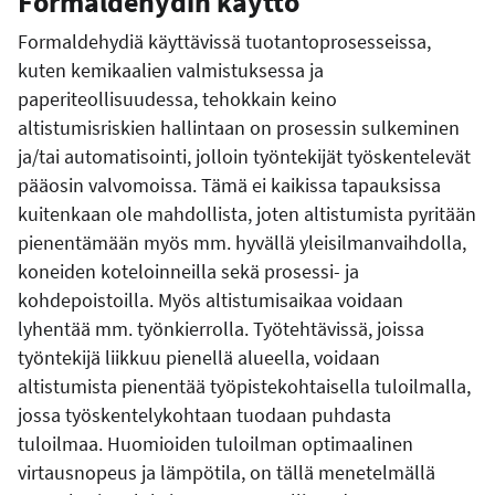
Formaldehydin käyttö
Formaldehydiä käyttävissä tuotantoprosesseissa,
kuten kemikaalien valmistuksessa ja
paperiteollisuudessa, tehokkain keino
altistumisriskien hallintaan on prosessin sulkeminen
ja/tai automatisointi, jolloin työntekijät työskentelevät
pääosin valvomoissa. Tämä ei kaikissa tapauksissa
kuitenkaan ole mahdollista, joten altistumista pyritään
pienentämään myös mm. hyvällä yleisilmanvaihdolla,
koneiden koteloinneilla sekä prosessi- ja
kohdepoistoilla. Myös altistumisaikaa voidaan
lyhentää mm. työnkierrolla. Työtehtävissä, joissa
työntekijä liikkuu pienellä alueella, voidaan
altistumista pienentää työpistekohtaisella tuloilmalla,
jossa työskentelykohtaan tuodaan puhdasta
tuloilmaa. Huomioiden tuloilman optimaalinen
virtausnopeus ja lämpötila, on tällä menetelmällä