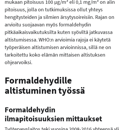
3
3
mukaan pitoisuus 100 µg/m
eli 0,1 mg/m
on alin
pitoisuus, jolla on tutkimuksissa ollut yhteys
hengitysteiden ja silmien ärsytysoireisiin. Rajan on
arvioitu suojaavan myös formaldehydin
pitkäaikaisvaikutuksilta kuten syöviltä jatkuvassa
altistumisessa. WHO:n arvioimia rajoja ei käytetä
työperäisen altistumisen arvioinnissa, sillä ne on
tarkoitettu koko elämän mittaisen altistuksen
ohjearvoiksi.
Formaldehydille
altistuminen työssä
Formaldehydin
ilmapitoisuuksien mittaukset
Työterveyslaitos teki vuosina 2008-2016 yhteensä yli