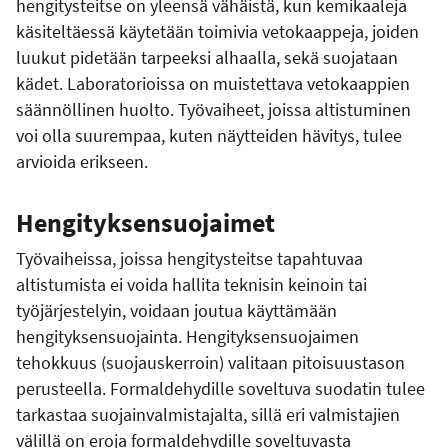
hengitysteitse on yleensä vähäistä, kun kemikaaleja
käsiteltäessä käytetään toimivia vetokaappeja, joiden
luukut pidetään tarpeeksi alhaalla, sekä suojataan
kädet. Laboratorioissa on muistettava vetokaappien
säännöllinen huolto. Työvaiheet, joissa altistuminen
voi olla suurempaa, kuten näytteiden hävitys, tulee
arvioida erikseen.
Hengityksensuojaimet
Työvaiheissa, joissa hengitysteitse tapahtuvaa
altistumista ei voida hallita teknisin keinoin tai
työjärjestelyin, voidaan joutua käyttämään
hengityksensuojainta. Hengityksensuojaimen
tehokkuus (suojauskerroin) valitaan pitoisuustason
perusteella. Formaldehydille soveltuva suodatin tulee
tarkastaa suojainvalmistajalta, sillä eri valmistajien
välillä on eroja formaldehydille soveltuvasta