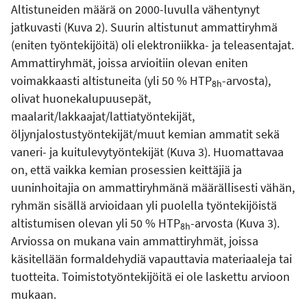
Altistuneiden määrä on 2000-luvulla vähentynyt
jatkuvasti (Kuva 2). Suurin altistunut ammattiryhmä
(eniten työntekijöitä) oli elektroniikka- ja teleasentajat.
Ammattiryhmät, joissa arvioitiin olevan eniten
voimakkaasti altistuneita (yli 50 % HTP
-arvosta),
8h
olivat huonekalupuusepät,
maalarit/lakkaajat/lattiatyöntekijät,
öljynjalostustyöntekijät/muut kemian ammatit sekä
vaneri- ja kuitulevytyöntekijät (Kuva 3). Huomattavaa
on, että vaikka kemian prosessien keittäjiä ja
uuninhoitajia on ammattiryhmänä määrällisesti vähän,
ryhmän sisällä arvioidaan yli puolella työntekijöistä
altistumisen olevan yli 50 % HTP
-arvosta (Kuva 3).
8h
Arviossa on mukana vain ammattiryhmät, joissa
käsitellään formaldehydiä vapauttavia materiaaleja tai
tuotteita. Toimistotyöntekijöitä ei ole laskettu arvioon
mukaan.