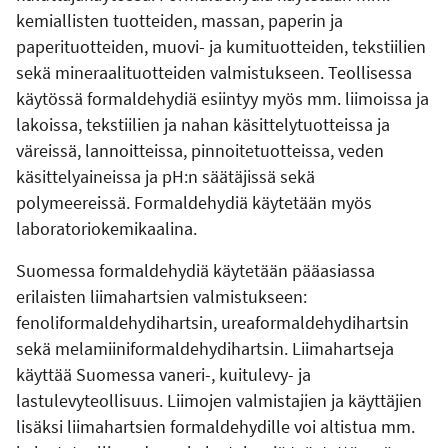
kemiallisten tuotteiden, massan, paperin ja
paperituotteiden, muovi- ja kumituotteiden, tekstiilien
sekä mineraalituotteiden valmistukseen. Teollisessa
käytössä formaldehydiä esiintyy myös mm. liimoissa ja
lakoissa, tekstiilien ja nahan käsittelytuotteissa ja
väreissä, lannoitteissa, pinnoitetuotteissa, veden
käsittelyaineissa ja pH:n säätäjissä sekä
polymeereissä. Formaldehydiä käytetään myös
laboratoriokemikaalina.
Suomessa formaldehydiä käytetään pääasiassa
erilaisten liimahartsien valmistukseen:
fenoliformaldehydihartsin, ureaformaldehydihartsin
sekä melamiiniformaldehydihartsin. Liimahartseja
käyttää Suomessa vaneri-, kuitulevy- ja
lastulevyteollisuus. Liimojen valmistajien ja käyttäjien
lisäksi liimahartsien formaldehydille voi altistua mm.