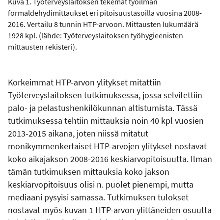
Kuva 1. Työterveyslaitoksen tekemät työilman
formaldehydimittaukset eri pitoisuustasoilla vuosina 2008-
2016. Vertailu 8 tunnin HTP-arvoon. Mittausten lukumäärä
1928 kpl. (lähde: Työterveyslaitoksen työhygieenisten
mittausten rekisteri).
Korkeimmat HTP-arvon ylitykset mitattiin
Työterveyslaitoksen tutkimuksessa, jossa selvitettiin
palo- ja pelastushenkilökunnan altistumista. Tässä
tutkimuksessa tehtiin mittauksia noin 40 kpl vuosien
2013-2015 aikana, joten niissä mitatut
monikymmenkertaiset HTP-arvojen ylitykset nostavat
koko aikajakson 2008-2016 keskiarvopitoisuutta. Ilman
tämän tutkimuksen mittauksia koko jakson
keskiarvopitoisuus olisi n. puolet pienempi, mutta
mediaani pysyisi samassa. Tutkimuksen tulokset
nostavat myös kuvan 1 HTP-arvon ylittäneiden osuutta