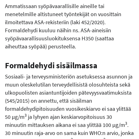
Ammatissaan syöpävaarallisille aineille tai
menetelmille altistuneet työntekijät on vuosittain
ilmoitettava ASA-rekisteriin (laki
452/2020
).
Formaldehydi kuuluu näihin ns. ASA-aineisiin
syöpävaarallisuusluokituksensa H350 (saattaa
aiheuttaa syöpää) perusteella.
Formaldehydi sisäilmassa
Sosiaali- ja terveysministeriön asetuksessa asunnon ja
muun oleskelutilan terveydellisistä olosuhteista sekä
ulkopuolisten asiantuntijoiden pätevyysvaatimuksista
(545/2015) on annettu, että sisäilman
formaldehydipitoisuuden vuosikeskiarvo ei saa ylittää
3
50 μg/m
ja lyhyen ajan keskiarvopitoisuus 30
3
minuutin mittauksen aikana ei saa ylittää 100 μg/m
.
30 minuutin raja-arvo on sama kuin WHO:n arvio, jonka