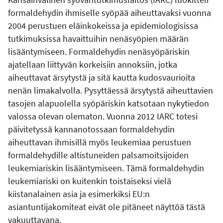
formaldehydin ihmiselle syöpää aiheuttavaksi vuonna
2004 perustuen eläinkokeissa ja epidemiologisissa
tutkimuksissa havaittuihin nenäsyöpien määrän
lisääntymiseen. Formaldehydin nenäsyöpäriskin
ajatellaan liittyvän korkeisiin annoksiin, jotka
aiheuttavat ärsytystä ja sitä kautta kudosvaurioita
nenän limakalvolla. Pysyttäessä ärsytystä aiheuttavien
tasojen alapuolella syöpäriskin katsotaan nykytiedon
valossa olevan olematon. Vuonna 2012 IARC totesi
päivitetyssä kannanotossaan formaldehydin
aiheuttavan ihmisillä myös leukemiaa perustuen
formaldehydille altistuneiden palsamoitsijoiden
leukemiariskin lisääntymiseen. Tämä formaldehydin
leukemiariski on kuitenkin toistaiseksi vielä
kiistanalainen asia ja esimerkiksi EU:n
asiantuntijakomiteat eivät ole pitäneet näyttöä tästä
vakuuttavana.