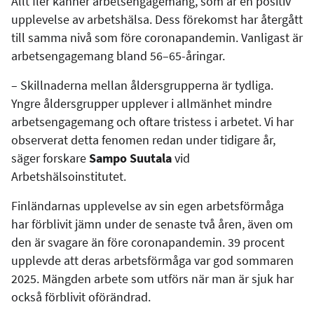
Allt fler känner arbetsengagemang, som är en positiv
upplevelse av arbetshälsa. Dess förekomst har återgått
till samma nivå som före coronapandemin. Vanligast är
arbetsengagemang bland 56–65-åringar.
– Skillnaderna mellan åldersgrupperna är tydliga.
Yngre åldersgrupper upplever i allmänhet mindre
arbetsengagemang och oftare tristess i arbetet. Vi har
observerat detta fenomen redan under tidigare år,
säger forskare
Sampo Suutala
vid
Arbetshälsoinstitutet.
Finländarnas upplevelse av sin egen arbetsförmåga
har förblivit jämn under de senaste två åren, även om
den är svagare än före coronapandemin. 39 procent
upplevde att deras arbetsförmåga var god sommaren
2025. Mängden arbete som utförs när man är sjuk har
också förblivit oförändrad.