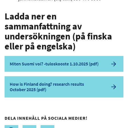
Ladda ner en
sammanfattning av
undersökningen (på finska
eller på engelska)
Miten Suomi voi? -tuloskooste 1.10.2025 (pdf)
How is Finland doing? research results
October 2025 (pdf)
DELA INNEHÅLL PÅ SOCIALA MEDIER!