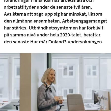
arbetsattityder under de senaste två åren.
Avsikterna att säga upp sig har minskat, liksom
den allmänna ensamheten. Arbetsengagemanget
har stärkts. Utbrändhetssymtomen har förblivit
på samma nivå under hela 2020-talet, berättar
den senaste Hur mår Finland?-undersökningen.