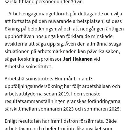
särskilt bland personer under 30 år.
– Arbetsengagemanget förutspår deltagande och vilja
att fortsätta på den nuvarande arbetsplatsen, så dess
ökning på befolkningsnivå och att nedgången äntligen
upphört även hos unga kan förklara de minskade
avsikterna att säga upp sig. Även den allmänna svaga
situationen på arbetsmarknaden kan påverka saken,
säger forskningsprofessor
Jari Hakanen
vid
Arbetshälsoinstitutet.
Arbetshälsoinstitutets Hur mår Finland?-
uppföljningsundersökning har följt arbetshälsan och
arbetsattityderna sedan 2019. I den senaste
resultatsammanställningen granskas förändringarna
särskilt mellan sommaren 2023 och sommaren 2025.
Enligt resultaten har framtidstron försämrats. Både
arbetstagare och chefer tror inte lika mycket som