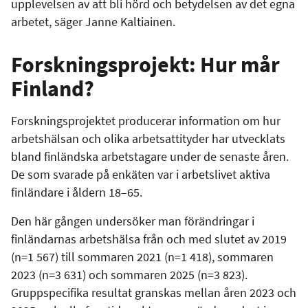
upplevelsen av att bli hörd och betydelsen av det egna
arbetet, säger Janne Kaltiainen.
Forskningsprojekt: Hur mår
Finland?
Forskningsprojektet producerar information om hur
arbetshälsan och olika arbetsattityder har utvecklats
bland finländska arbetstagare under de senaste åren.
De som svarade på enkäten var i arbetslivet aktiva
finländare i åldern 18–65.
Den här gången undersöker man förändringar i
finländarnas arbetshälsa från och med slutet av 2019
(n=1 567) till sommaren 2021 (n=1 418), sommaren
2023 (n=3 631) och sommaren 2025 (n=3 823).
Gruppspecifika resultat granskas mellan åren 2023 och