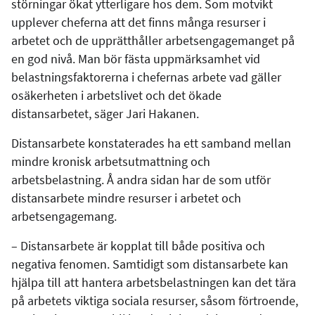
störningar ökat ytterligare hos dem. Som motvikt
upplever cheferna att det finns många resurser i
arbetet och de upprätthåller arbetsengagemanget på
en god nivå. Man bör fästa uppmärksamhet vid
belastningsfaktorerna i chefernas arbete vad gäller
osäkerheten i arbetslivet och det ökade
distansarbetet, säger Jari Hakanen.
Distansarbete konstaterades ha ett samband mellan
mindre kronisk arbetsutmattning och
arbetsbelastning. Å andra sidan har de som utför
distansarbete mindre resurser i arbetet och
arbetsengagemang.
– Distansarbete är kopplat till både positiva och
negativa fenomen. Samtidigt som distansarbete kan
hjälpa till att hantera arbetsbelastningen kan det tära
på arbetets viktiga sociala resurser, såsom förtroende,