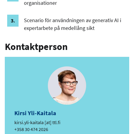
organisationer
Scenario för användningen av generativ AI i
expertarbete på medellång sikt
Kontaktperson
Kirsi Yli-Kaitala
e
kirsi.yli-kaitala
[at]
ttl.fi
-
Telefon
+358 30 474 2026