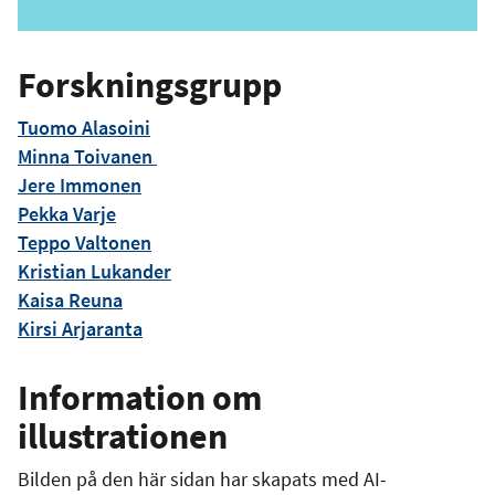
p
o
s
Forskningsgrupp
t
Tuomo Alasoini
Minna Toivanen
Jere Immonen
Pekka Varje
Teppo Valtonen
Kristian Lukander
Kaisa Reuna
Kirsi Arjaranta
Information om
illustrationen
Bilden på den här sidan har skapats med AI-