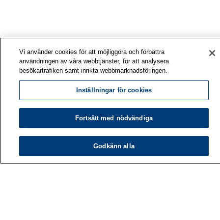
Vi använder cookies för att möjliggöra och förbättra
användningen av våra webbtjänster, för att analysera
besökartrafiken samt inrikta webbmarknadsföringen.
Inställningar för cookies
Fortsätt med nödvändiga
Godkänn alla
Arbetshälsoinstitutet
PB 40
00032 ARBETSHÄLSOINSTITUTET
Telefon: 030 474 1 (lna/msa)