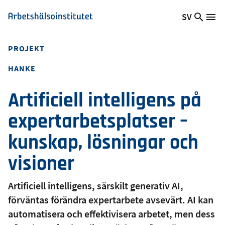
Hoppa
SV
Sök
Växla
Me
Arbetshälsoinstitutet
till
på
språk,
huvudinnehåll
webb
Aktuellt
PROJEKT
språk:
HANKE
Artificiell intelligens på
expertarbetsplatser –
kunskap, lösningar och
visioner
Artificiell intelligens, särskilt generativ AI,
förväntas förändra expertarbete avsevärt. AI kan
automatisera och effektivisera arbetet, men dess