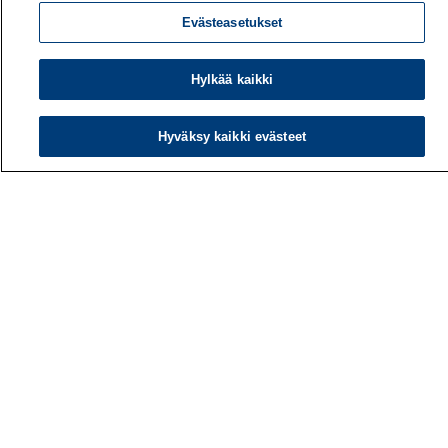
Evästeasetukset
Hylkää kaikki
Hyväksy kaikki evästeet
Työterveyslaitos
PL 40
00032 TYÖTERVEYSLAITOS
Puhelin: 030 474 1 (pvm/mpm)
Yhteystiedot
Laskutustiedot