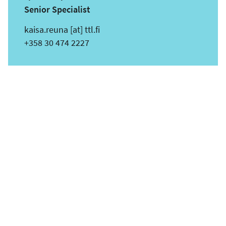
Senior Specialist
s
kaisa.reuna
[at]
ttl.fi
ä
Puhelin
+358 30 474 2227
h
k
ö
p
o
s
t
i
o
s
o
i
t