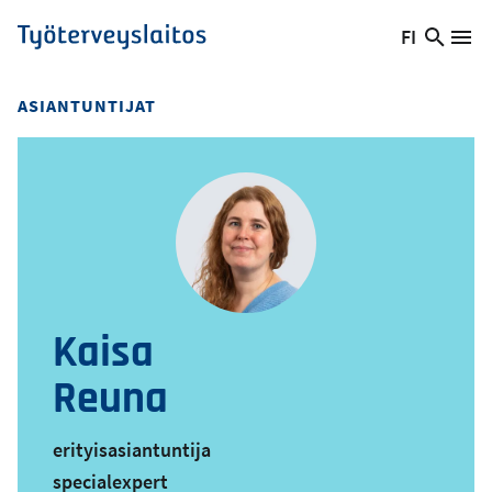
Hyppää
FI
Hae
Vaihda
Va
Työterveyslaitos
pääsisältöön
sivust
kieltä,
nykyinen
ASIANTUNTIJAT
kieli:
Kaisa
Reuna
erityisasiantuntija
specialexpert