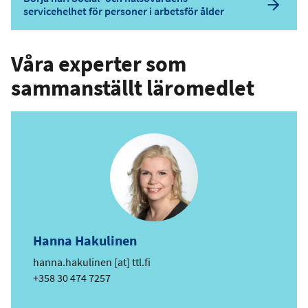
servicehelhet för personer i arbetsför ålder
Våra experter som
sammanställt läromedlet
Hanna Hakulinen
e
hanna.hakulinen
[at]
ttl.fi
-
Telefon
+358 30 474 7257
p