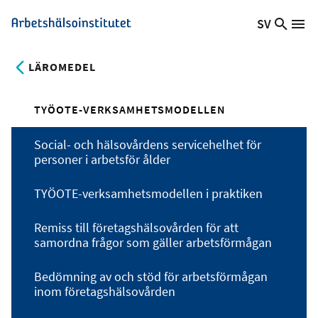
Hoppa
SV
Sök
Växla
Me
Arbetshälsoinstitutet
till
på
språk,
huvudinnehåll
webb
Aktuellt
LÄROMEDEL
språk:
TYÖOTE-VERKSAMHETSMODELLEN
Social- och hälsovårdens servicehelhet för
personer i arbetsför ålder
TYÖOTE-verksamhetsmodellen i praktiken
Remiss till företagshälsovården för att
samordna frågor som gäller arbetsförmågan
Bedömning av och stöd för arbetsförmågan
inom företagshälsovården