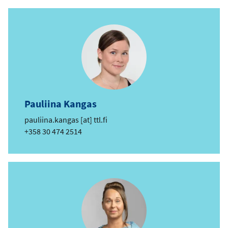
o
s
t
Pauliina Kangas
e
pauliina.kangas
[at]
ttl.fi
-
Telefon
+358 30 474 2514
p
o
s
t