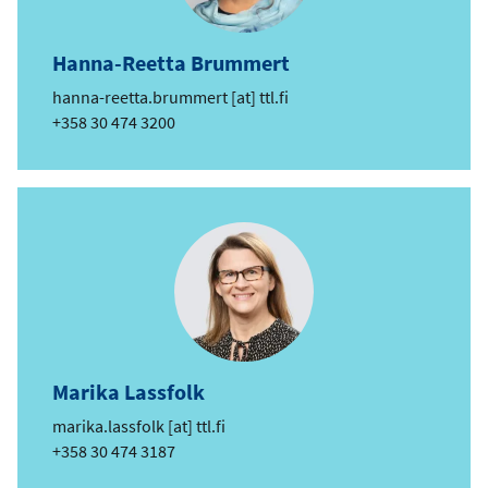
Hanna-Reetta Brummert
e
hanna-reetta.brummert
[at]
ttl.fi
-
Telefon
+358 30 474 3200
p
o
s
t
Marika Lassfolk
e
marika.lassfolk
[at]
ttl.fi
-
Telefon
+358 30 474 3187
p