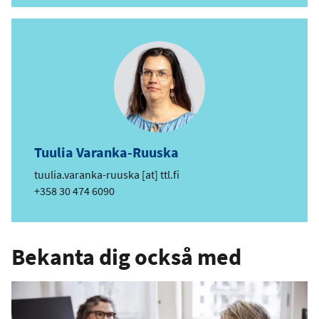
o
s
t
Tuulia Varanka-Ruuska
e
tuulia.varanka-ruuska
[at]
ttl.fi
-
Telefon
+358 30 474 6090
p
o
s
Bekanta dig också med
t