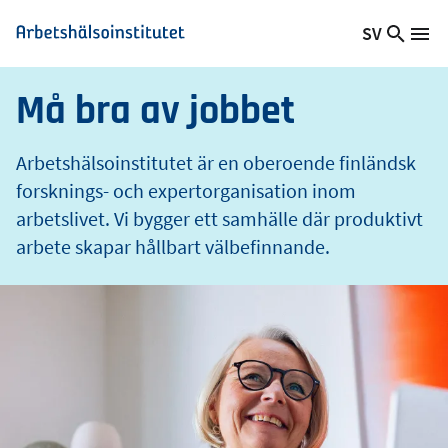
e
Hoppa
SV
t
Sök
Växla
Me
Arbetshälsoinstitutet
till
på
språk,
huvudinnehåll
webb
Aktuellt
Må bra av jobbet
språk:
Arbetshälsoinstitutet är en oberoende finländsk
forsknings- och expertorganisation inom
arbetslivet. Vi bygger ett samhälle där produktivt
arbete skapar hållbart välbefinnande.