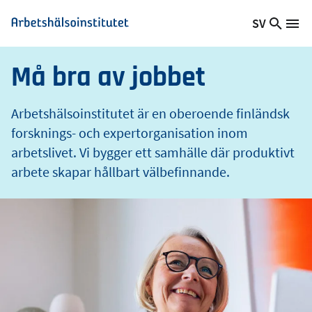
e
Hoppa
SV
t
Sök
Växla
Me
Arbetshälsoinstitutet
till
på
språk,
huvudinnehåll
webb
Aktuellt
Må bra av jobbet
språk:
Arbetshälsoinstitutet är en oberoende finländsk
forsknings- och expertorganisation inom
arbetslivet. Vi bygger ett samhälle där produktivt
arbete skapar hållbart välbefinnande.