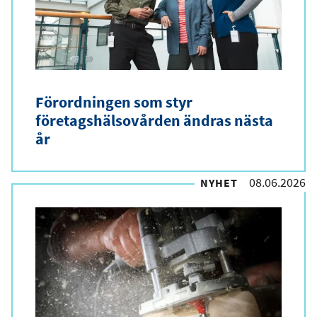
l
t
y
p
Förordningen som styr
företagshälsovården ändras nästa
år
08.06.2026
NYHET