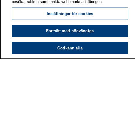
besökartrafiken samt inrikta webbmarknadsföringen.
Inställningar för cookies
Fortsätt med nödvändiga
Godkänn alla
Arbetshälsoinstitutet
PB 40
00032 ARBETSHÄLSOINSTITUTET
Telefon: 030 474 1 (lna/msa)
Kontaktuppgifter
Mediatjänster
Om oss
Lediga jobb