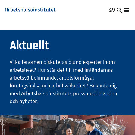
Hoppa
SV
Sök
Växla
Me
Arbetshälsoinstitutet
till
på
språk,
huvudinnehåll
webb
Aktuellt
språk:
Aktuellt
Vilka fenomen diskuteras bland experter inom
arbetslivet? Hur står det till med finländarnas
arbetsvälbefinnande, arbetsförmåga,
företagshälsa och arbetssäkerhet? Bekanta dig
med Arbetshälsoinstitutets pressmeddelanden
och nyheter.