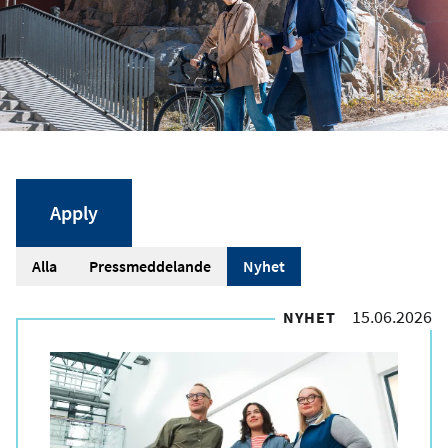
A
Alla
Pressmeddelande
Nyhet
r
15.06.2026
NYHET
t
i
k
e