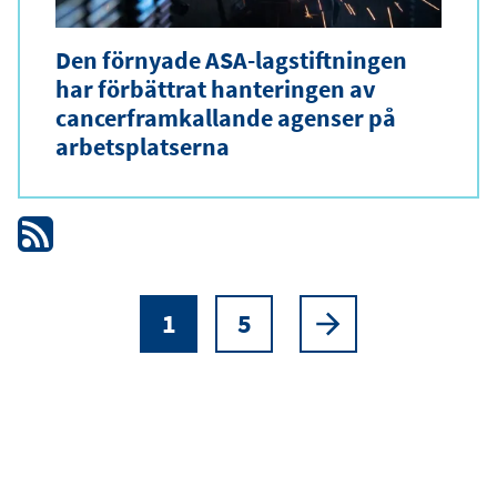
Den förnyade ASA-lagstiftningen
har förbättrat hanteringen av
cancerframkallande agenser på
arbetsplatserna
1
5
Paginering
Nuvarande
Page
Nästa
sida
sida