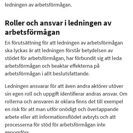
ledningen av arbetsförmågan.
Roller och ansvar i ledningen av
arbetsförmågan
En förutsättning för att ledningen av arbetsförmågan
ska lyckas är att ledningen förstår betydelsen av
stödet för arbetsförmågan, har förbundit sig att leda
arbetsförmågan och beaktar effekterna på
arbetsförmågan i allt beslutsfattande.
Ledningen ansvarar för att även andra aktörer utöver
sin egen roll och uppgift identifierar andras ansvar. Om
rollerna och ansvaren är oklara finns det till exempel
en risk för att man utför onödigt och överlappande
arbete eller att informationsflödet avbryts och att
processerna för stöd för arbetsförmågan inte
genomförs.