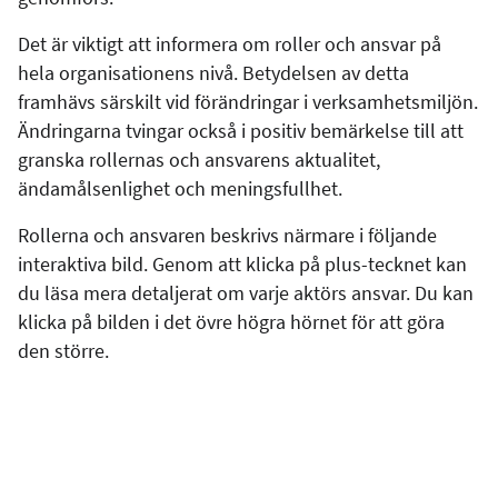
Det är viktigt att informera om roller och ansvar på
hela organisationens nivå. Betydelsen av detta
framhävs särskilt vid förändringar i verksamhetsmiljön.
Ändringarna tvingar också i positiv bemärkelse till att
granska rollernas och ansvarens aktualitet,
ändamålsenlighet och meningsfullhet.
Rollerna och ansvaren beskrivs närmare i följande
interaktiva bild. Genom att klicka på plus-tecknet kan
du läsa mera detaljerat om varje aktörs ansvar. Du kan
klicka på bilden i det övre högra hörnet för att göra
den större.