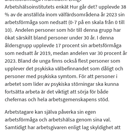
Arbetshälsoinstitutets enkät Hur går det? upplevde 38
% av de anställda inom välfärdsområdena år 2023 sin
arbetsförmåga som nedsatt (0-7 på en skala från 0 till
10). Andelen personer som hör till denna grupp har
ökat särskilt bland personer under 30 år. I denna
åldersgrupp upplevde 17 procent sin arbetsförmåga
som nedsatt år 2019, medan andelen var 30 procent år
2023. Bland de unga finns också flest personer som
upplever det psykiska välbefinnandet som dåligt och
personer med psykiska symtom. För att personer i
arbetet som lider av psykiska störningar ska kunna
fortsätta arbeta är det viktigt att sörja för både
chefernas och hela arbetsgemenskapens stöd.
Arbetstagare kan själva påverka sin egen
arbetsförmåga och arbetshälsa genom sina val.
Samtidigt har arbetsgivaren enligt lag skyldighet att