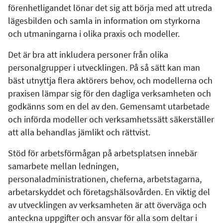
förenhetligandet lönar det sig att börja med att utreda
lägesbilden och samla in information om styrkorna
och utmaningarna i olika praxis och modeller.
Det är bra att inkludera personer från olika
personalgrupper i utvecklingen. På så sätt kan man
bäst utnyttja flera aktörers behov, och modellerna och
praxisen lämpar sig för den dagliga verksamheten och
godkänns som en del av den. Gemensamt utarbetade
och införda modeller och verksamhetssätt säkerställer
att alla behandlas jämlikt och rättvist.
Stöd för arbetsförmågan på arbetsplatsen innebär
samarbete mellan ledningen,
personaladministrationen, cheferna, arbetstagarna,
arbetarskyddet och företagshälsovården. En viktig del
av utvecklingen av verksamheten är att överväga och
anteckna uppgifter och ansvar för alla som deltar i