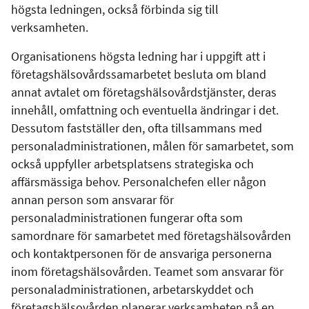
högsta ledningen, också förbinda sig till
verksamheten.
Organisationens högsta ledning har i uppgift att i
företagshälsovårdssamarbetet besluta om bland
annat avtalet om företagshälsovårdstjänster, deras
innehåll, omfattning och eventuella ändringar i det.
Dessutom fastställer den, ofta tillsammans med
personaladministrationen, målen för samarbetet, som
också uppfyller arbetsplatsens strategiska och
affärsmässiga behov. Personalchefen eller någon
annan person som ansvarar för
personaladministrationen fungerar ofta som
samordnare för samarbetet med företagshälsovården
och kontaktpersonen för de ansvariga personerna
inom företagshälsovården. Teamet som ansvarar för
personaladministrationen, arbetarskyddet och
företagshälsovården planerar verksamheten på en