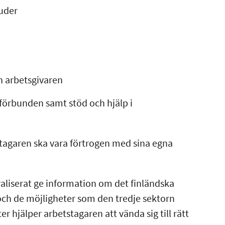
uder
 arbetsgivaren
örbunden samt stöd och hjälp i
etstagaren ska vara förtrogen med sina egna
raliserat ge information om det finländska
r och de möjligheter som den tredje sektorn
r hjälper arbetstagaren att vända sig till rätt