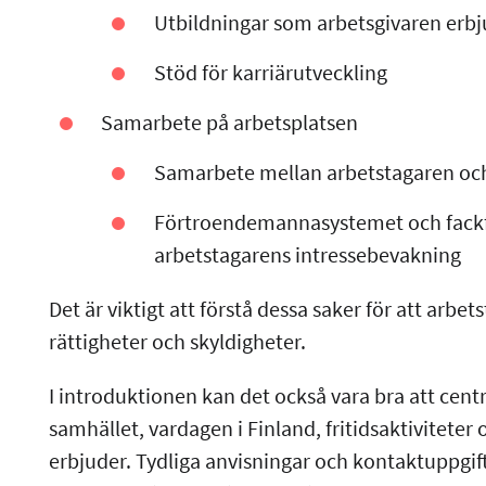
Utbildningar som arbetsgivaren erbj
Stöd för karriärutveckling
Samarbete på arbetsplatsen
Samarbete mellan arbetstagaren och
Förtroendemannasystemet och fackf
arbetstagarens intressebevakning
Det är viktigt att förstå dessa saker för att arb
rättigheter och skyldigheter.
I introduktionen kan det också vara bra att cent
samhället, vardagen i Finland, fritidsaktivitete
erbjuder. Tydliga anvisningar och kontaktuppgifte