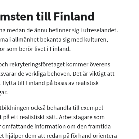
msten till Finland
rna medan de ännu befinner sig i utreselandet.
arna i allmänhet bekanta sig med kulturen,
r som berör livet i Finland.
 och rekryteringsföretaget kommer överens
varar de verkliga behoven. Det är viktigt att
lytta till Finland på basis av realistisk
gar.
tbildningen också behandla till exempel
 på ett realistiskt sätt. Arbetstagare som
mer omfattande information om den framtida
t hjälper dem att redan på förhand orientera