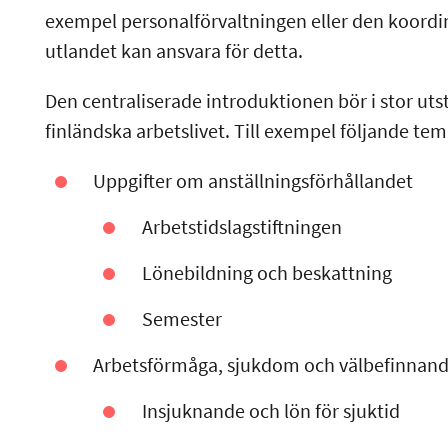
exempel personalförvaltningen eller den koordin
utlandet kan ansvara för detta.
Den centraliserade introduktionen bör i stor ut
finländska arbetslivet. Till exempel följande t
Uppgifter om anställningsförhållandet
Arbetstidslagstiftningen
Lönebildning och beskattning
Semester
Arbetsförmåga, sjukdom och välbefinnan
Insjuknande och lön för sjuktid