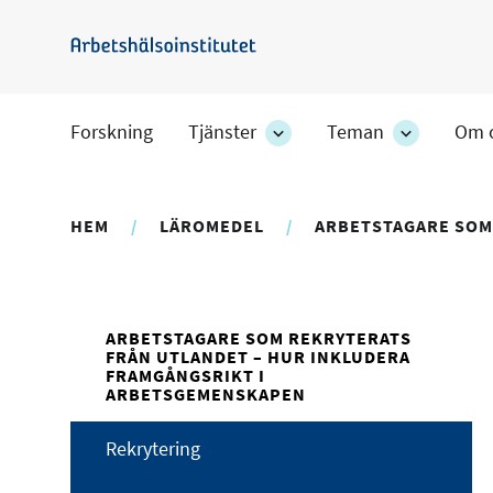
Hoppa
till
Arbetshälsoinstitutet
huvudinnehåll
Forskning
Tjänster
Teman
Om 
Tjänster
Teman
-
-
avdelningens
avdelning
undersidor
undersido
HEM
LÄROMEDEL
ARBETSTAGARE SOM
ARBETSTAGARE SOM REKRYTERATS
FRÅN UTLANDET – HUR INKLUDERA
FRAMGÅNGSRIKT I
ARBETSGEMENSKAPEN
Rekrytering