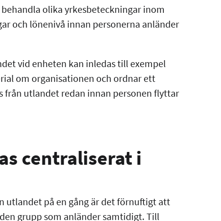
t behandla olika yrkesbeteckningar inom
gar och lönenivå innan personerna anländer
det vid enheten kan inledas till exempel
ial om organisationen och ordnar ett
från utlandet redan innan personen flyttar
s centraliserat i
n utlandet på en gång är det förnuftigt att
 den grupp som anländer samtidigt. Till