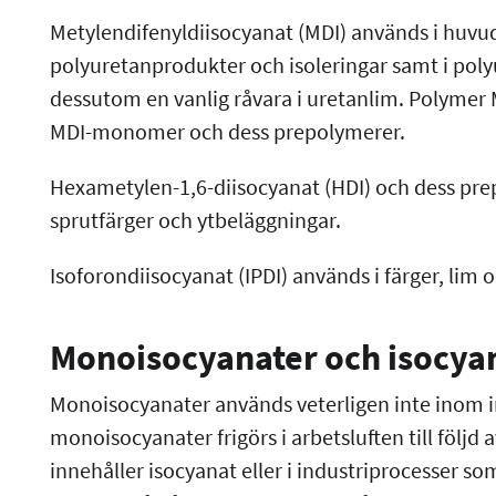
Metylendifenyldiisocyanat (MDI) används i huvud
polyuretanprodukter och isoleringar samt i pol
dessutom en vanlig råvara i uretanlim. Polymer 
MDI-monomer och dess prepolymerer.
Hexametylen-1,6-diisocyanat (HDI) och dess prepo
sprutfärger och ytbeläggningar.
Isoforondiisocyanat (IPDI) används i färger, lim
Monoisocyanater och isocya
Monoisocyanater används veterligen inte inom i
monoisocyanater frigörs i arbetsluften till följ
innehåller isocyanat eller i industriprocesser