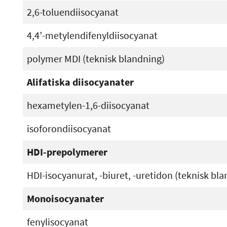
2,6-toluendiisocyanat
4,4’-metylendifenyldiisocyanat
polymer MDI (teknisk blandning)
Alifatiska diisocyanater
hexametylen-1,6-diisocyanat
isoforondiisocyanat
HDI-prepolymerer
HDI-isocyanurat, -biuret, -uretidon (teknisk bl
Monoisocyanater
fenylisocyanat