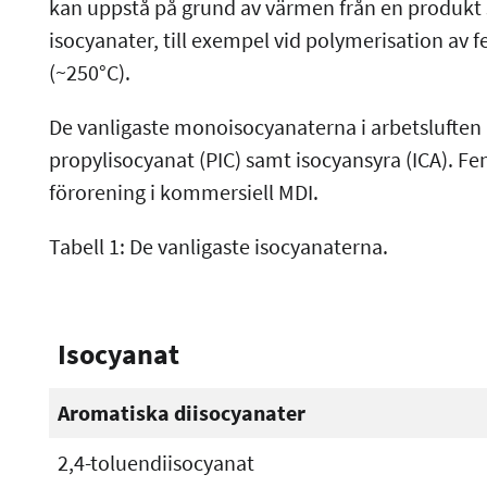
kan uppstå på grund av värmen från en produkt s
isocyanater, till exempel vid polymerisation av
(~250°C).
De vanligaste monoisocyanaterna i arbetsluften ä
propylisocyanat (PIC) samt isocyansyra (ICA). Fe
förorening i kommersiell MDI.
Tabell 1: De vanligaste isocyanaterna.
Isocyanat
Aromatiska diisocyanater
2,4-toluendiisocyanat