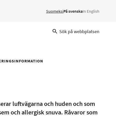
Suomeksi
På svenska
In English
Sök på webbplatsen
NERINGSINFORMATION
iserar luftvägarna och huden och som
sem och allergisk snuva. Råvaror som