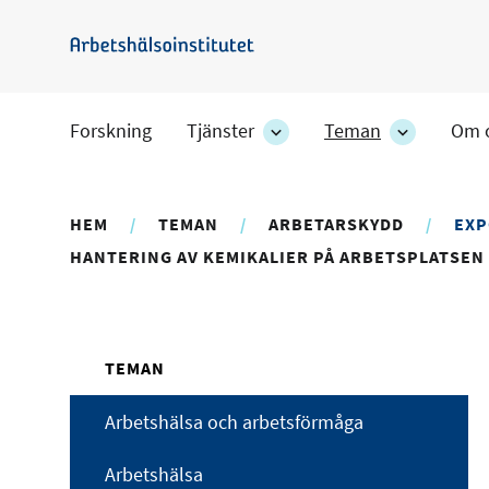
Hoppa
till
Arbetshälsoinstitutet
huvudinnehåll
Forskning
Tjänster
Teman
Om 
Tjänster
Teman
-
-
avdelningens
avdelning
undersidor
undersido
HEM
TEMAN
ARBETARSKYDD
EXP
HANTERING AV KEMIKALIER PÅ ARBETSPLATSEN
TEMAN
Arbetshälsa och arbetsförmåga
Arbetshälsa