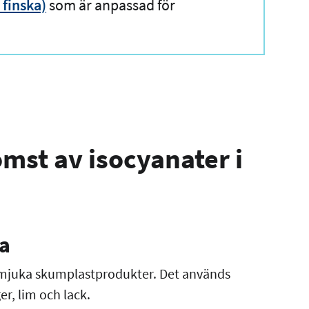
 finska)
som är anpassad för
mst av isocyanater i
na
k mjuka skumplastprodukter. Det används
r, lim och lack.