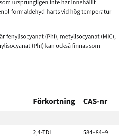
om ursprungligen inte har innehållit
 fenol-formaldehyd-harts vid hög temperatur
r fenylisocyanat (PhI), metylisocyanat (MIC),
nylisocyanat (PhI) kan också finnas som
Förkortning
CAS-nr
2,4-TDI
584–84–9