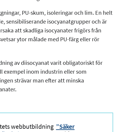
ggningar, PU-skum, isoleringar och lim. En helt
e, sensibiliserande isocyanatgrupper och är
aka att skadliga isocyanater frigörs från
svetsar ytor målade med PU-färg eller rör
ning av diisocyanat varit obligatoriskt för
ll exempel inom industrin eller som
ingen strävar man efter att minska
anater.
utets webbutbildning
”Säker