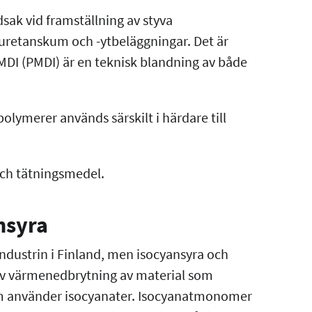
sak vid framställning av styva
yuretanskum och -ytbeläggningar. Det är
MDI (PMDI) är en teknisk blandning av både
lymerer används särskilt i härdare till
 och tätningsmedel.
nsyra
ndustrin i Finland, men isocyansyra och
d av värmenedbrytning av material som
 som använder isocyanater. Isocyanatmonomer