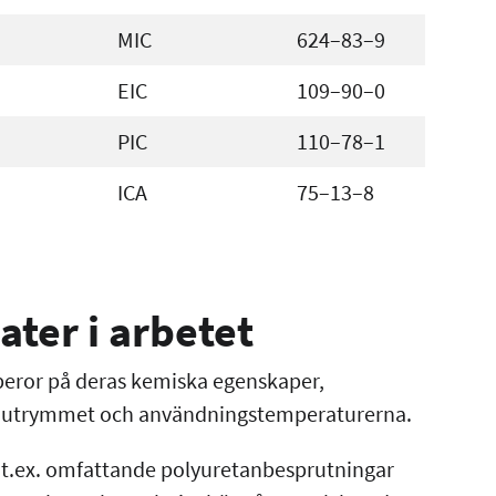
MIC
624–83–9
EIC
109–90–0
PIC
110–78–1
ICA
75–13–8
ater i arbetet
 beror på deras kemiska egenskaper,
 i utrymmet och användningstemperaturerna.
 t.ex. omfattande polyuretanbesprutningar