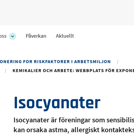
oss
Påverkan
Aktuellt
Om
oss
ens
-
r
avdelningens
ONERING FOR RISKFAKTORER I ARBETSMILJON
undersidor
KEMIKALIER OCH ARBETE: WEBBPLATS FÖR EXPO
Isocyanater
Isocyanater är föreningar som sensibil
kan orsaka astma, allergiskt kontaktek