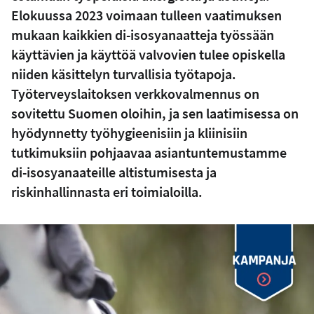
Elokuussa 2023 voimaan tulleen vaatimuksen
mukaan kaikkien di-isosyanaatteja työssään
käyttävien ja käyttöä valvovien tulee opiskella
niiden käsittelyn turvallisia työtapoja.
Työterveyslaitoksen verkkovalmennus on
sovitettu Suomen oloihin, ja sen laatimisessa on
hyödynnetty työhygieenisiin ja kliinisiin
tutkimuksiin pohjaavaa asiantuntemustamme
di-isosyanaateille altistumisesta ja
riskinhallinnasta eri toimialoilla.