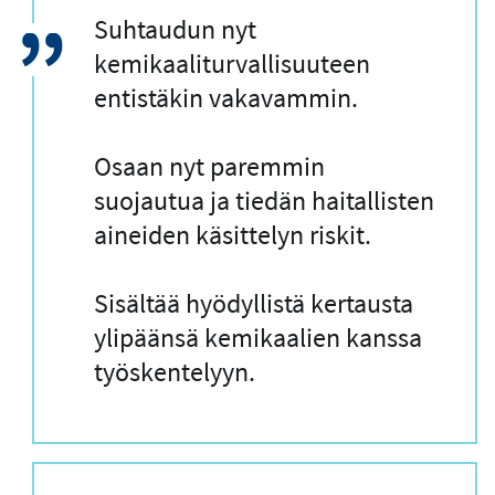
L
Suhtaudun nyt
a
kemikaaliturvallisuuteen
i
entistäkin vakavammin.
n
a
Osaan nyt paremmin
u
suojautua ja tiedän haitallisten
s
aineiden käsittelyn riskit.
Sisältää hyödyllistä kertausta
ylipäänsä kemikaalien kanssa
työskentelyyn.