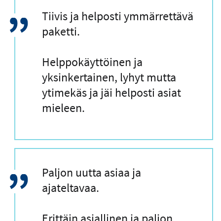
L
Tiivis ja helposti ymmärrettävä
a
paketti.
i
n
Helppokäyttöinen ja
a
yksinkertainen, lyhyt mutta
u
ytimekäs ja jäi helposti asiat
s
mieleen.
L
Paljon uutta asiaa ja
a
ajateltavaa.
i
n
Erittäin asiallinen ja paljon