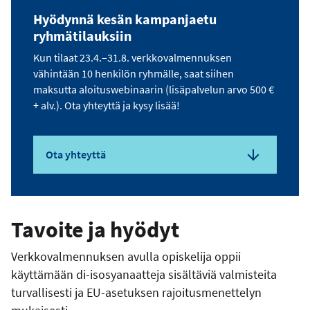
Hyödynnä kesän kampanjaetu
ryhmätilauksiin
Kun tilaat 23.4.–31.8. verkkovalmennuksen
vähintään 10 henkilön ryhmälle, saat siihen
maksutta aloituswebinaarin (lisäpalvelun arvo 500 €
+ alv.). Ota yhteyttä ja kysy lisää!
Ota yhteyttä
Tavoite ja hyödyt
Verkkovalmennuksen avulla opiskelija oppii
käyttämään di-isosyanaatteja sisältäviä valmisteita
turvallisesti ja EU-asetuksen rajoitusmenettelyn