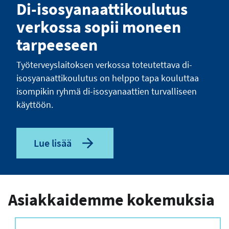
Di-isosyanaattikoulutus
o
s
verkossa sopii moneen
t
i
tarpeeseen
o
s
Työterveyslaitoksen verkossa toteutettava di-
o
isosyanaattikoulutus on helppo tapa kouluttaa
i
isompikin ryhmä di-isosyanaattien turvalliseen
t
käyttöön.
e
Lue lisää
Asiakkaidemme kokemuksia