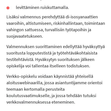
levittäminen ruiskuttamalla.
Lisäksi valmennus perehdyttää di-isosyanaattien
vaaroihin, altistumiseen, riskinhallintaan, toimintaan
vahingon sattuessa, turvallisiin työtapoihin ja
suojavaatetukseen.
Valmennuksen suorittaminen edellyttää hyväksyttyä
suoritusta lopputestistä ja työtehtäväkohtaisista
testitehtävistä. Hyväksytyn suorituksen jälkeen
opiskelija voi tallentaa itselleen todistuksen.
Verkko-opiskelu voidaan käynnistää yhteisellä
aloituswebinaarilla, jossa asiantuntijamme orientoi
teemaan kertomalla perusteita
koulutusvaatimukselle, ja jossa tehdään tutuksi
verkkovalmennuksessa eteneminen.