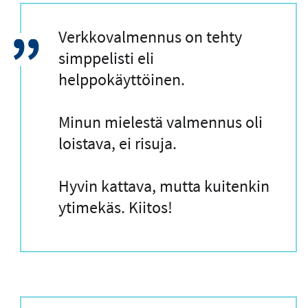
L
Verkkovalmennus on tehty
a
simppelisti eli
i
helppokäyttöinen.
n
a
Minun mielestä valmennus oli
u
loistava, ei risuja.
s
Hyvin kattava, mutta kuitenkin
ytimekäs. Kiitos!