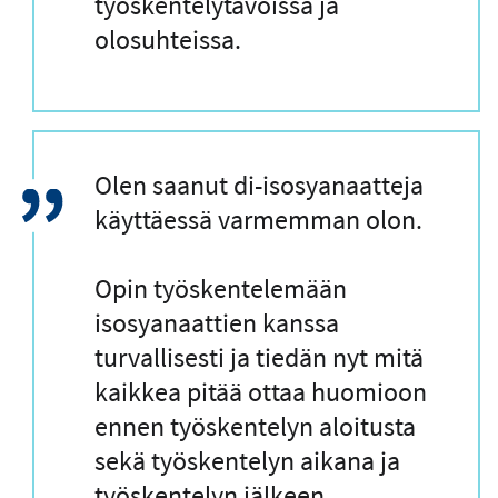
työskentelytavoissa ja
olosuhteissa.
L
Olen saanut di-isosyanaatteja
a
käyttäessä varmemman olon.
i
n
Opin työskentelemään
a
isosyanaattien kanssa
u
turvallisesti ja tiedän nyt mitä
s
kaikkea pitää ottaa huomioon
ennen työskentelyn aloitusta
sekä työskentelyn aikana ja
työskentelyn jälkeen.