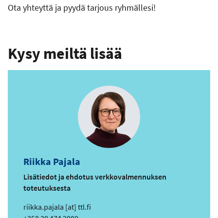
Ota yhteyttä ja pyydä tarjous ryhmällesi!
Kysy meiltä lisää
Riikka Pajala
Lisätiedot ja ehdotus verkkovalmennuksen
toteutuksesta
s
riikka.pajala
[at]
ttl.fi