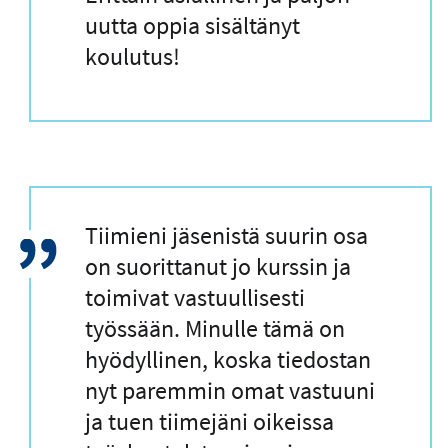
a
uutta oppia sisältänyt
u
koulutus!
s
L
Tiimieni jäsenistä suurin osa
a
on suorittanut jo kurssin ja
i
toimivat vastuullisesti
n
työssään. Minulle tämä on
a
hyödyllinen, koska tiedostan
u
nyt paremmin omat vastuuni
s
ja tuen tiimejäni oikeissa