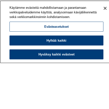
Käytämme evästeitä mahdollistamaan ja parantamaan
verkkopalveluidemme käyttöä, analysoimaan kävijäliikennettä
Työterveyslaitos
sekä verkkomarkkinoinnin kohdistamiseen.
PL 40
00032 TYÖTERVEYSLAITOS
Evästeasetukset
Puhelin: 030 474 1 (pvm/mpm)
Hylkää kaikki
Yhteystiedot
Laskutustiedot
Hyväksy kaikki evästeet
Medialle
Tietoa meistä
Avoimet työpaikat
Tilaa uutiskirje
Hae sivustolta
Tutkimus
Palvelut
Teemat
Vaikuttaminen