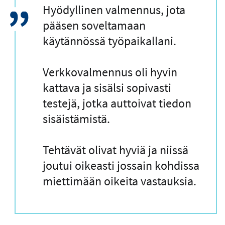
L
Hyödyllinen valmennus, jota
a
pääsen soveltamaan
i
käytännössä työpaikallani.
n
a
Verkkovalmennus oli hyvin
u
kattava ja sisälsi sopivasti
s
testejä, jotka auttoivat tiedon
sisäistämistä.
Tehtävät olivat hyviä ja niissä
joutui oikeasti jossain kohdissa
miettimään oikeita vastauksia.