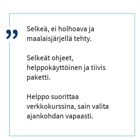
L
Selkeä, ei holhoava ja
a
maalaisjärjellä tehty.
i
n
Selkeät ohjeet,
a
helppokäyttöinen ja tiivis
u
paketti.
s
Helppo suorittaa
verkkokurssina, sain valita
ajankohdan vapaasti.