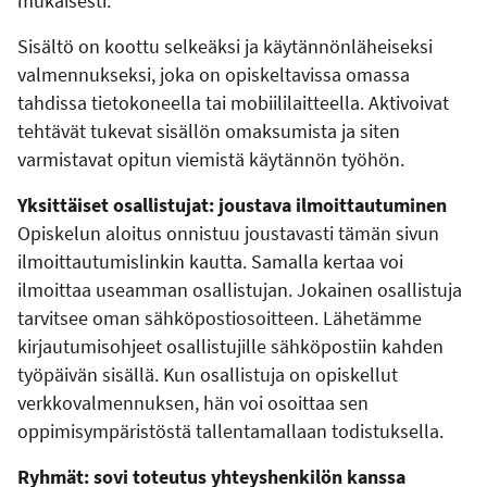
mukaisesti.
Sisältö on koottu selkeäksi ja käytännönläheiseksi
valmennukseksi, joka on opiskeltavissa omassa
tahdissa tietokoneella tai mobiililaitteella. Aktivoivat
tehtävät tukevat sisällön omaksumista ja siten
varmistavat opitun viemistä käytännön työhön.
Yksittäiset osallistujat: joustava ilmoittautuminen
Opiskelun aloitus onnistuu joustavasti tämän sivun
ilmoittautumislinkin kautta. Samalla kertaa voi
ilmoittaa useamman osallistujan. Jokainen osallistuja
tarvitsee oman sähköpostiosoitteen. Lähetämme
kirjautumisohjeet osallistujille sähköpostiin kahden
työpäivän sisällä. Kun osallistuja on opiskellut
verkkovalmennuksen, hän voi osoittaa sen
oppimisympäristöstä tallentamallaan todistuksella.
Ryhmät: sovi toteutus yhteyshenkilön kanssa