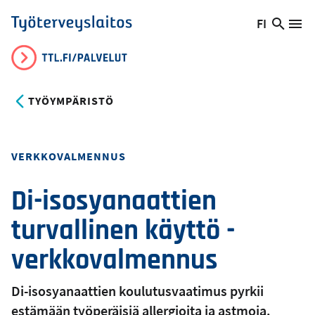
Hyppää
FI
Hae
Vaihda
Va
Työterveyslaitos
pääsisältöön
sivust
kieltä,
nykyinen
kieli:
TYÖYMPÄRISTÖ
Toteutustapa
VERKKOVALMENNUS
Di-isosyanaattien
turvallinen käyttö -
verkkovalmennus
Di-isosyanaattien koulutusvaatimus pyrkii
estämään työperäisiä allergioita ja astmoja.