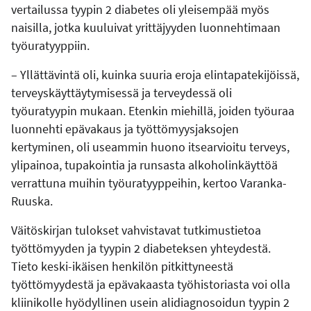
vertailussa tyypin 2 diabetes oli yleisempää myös
naisilla, jotka kuuluivat yrittäjyyden luonnehtimaan
työuratyyppiin.
– Yllättävintä oli, kuinka suuria eroja elintapatekijöissä,
terveyskäyttäytymisessä ja terveydessä oli
työuratyypin mukaan. Etenkin miehillä, joiden työuraa
luonnehti epävakaus ja työttömyysjaksojen
kertyminen, oli useammin huono itsearvioitu terveys,
ylipainoa, tupakointia ja runsasta alkoholinkäyttöä
verrattuna muihin työuratyyppeihin, kertoo Varanka-
Ruuska.
Väitöskirjan tulokset vahvistavat tutkimustietoa
työttömyyden ja tyypin 2 diabeteksen yhteydestä.
Tieto keski-ikäisen henkilön pitkittyneestä
työttömyydestä ja epävakaasta työhistoriasta voi olla
kliinikolle hyödyllinen usein alidiagnosoidun tyypin 2