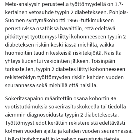
Meta-analyysin perusteella työttömyydellä on 1.7-
kertainen vetosuhde tyypin 2 diabetekseen. Pohjois-
Suomen syntymäkohortti 1966 -tutkimukseen
perustuvissa osatöissä havaittiin, että edeltävä
pitkittynyt työttömyys liittyi kohonneeseen tyypin 2
diabeteksen riskiin keski-iässä miehillä, vaikka
huomioitiin taudin keskeisiä riskitekijöitä. Naisilla
yhteys liudentui vakiointien jälkeen. Toisinpäin
tarkastellen, tyypin 2 diabetes liittyi kohonneeseen
rekisteröidyn työttömyyden riskiin kahden vuoden
seurannassa sekä miehillä että naisilla.
Sokeritasapaino määritettiin osana kohortin 46-
vuotistutkimuksia sokerirasituskokeella tai tiedolla
aiemmin diagnosoidusta tyypin 2 diabeteksesta.
Työttömyystiedot kerättiin rekistereistä edeltävästi
kolmen vuoden ajalta ja kahden vuoden seurannassa.
Lisäksi hyödynnettiin kyselyyn perustuvia tietoja