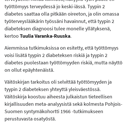
työttömyys terveydessä jo keski-iässä. Tyypin 2
diabetes saattaa olla pitkään oireeton, ja olin omassa
työterveyslääkärin työssäni havainnut, että tyypin 2
diabeteksen diagnoosi tulee monelle yllätyksenä,
kertoo
Tuulia Varanka-Ruuska
.
Aiemmissa tutkimuksissa on esitetty, että työttömyys
voisi lisätä tyypin 2 diabeteksen riskiä ja tyypin 2
diabetes puolestaan työttömyyden riskiä, mutta näyttö
on ollut epäyhtenäistä.
Väitöskirjan tarkoitus oli selvittää työttömyyden ja
tyypin 2 diabeteksen yhteyttä yleisväestössä.
Väitöskirja koostuu aiheesta julkaistun tieteellisen
kirjallisuuden meta-analyysistä sekä kolmesta Pohjois-
Suomen syntymäkohortti 1966 -tutkimukseen
perustuvasta osatyöstä.