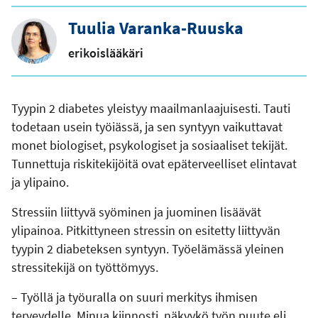
Tuulia Varanka-Ruuska
erikoislääkäri
Tyypin 2 diabetes yleistyy maailmanlaajuisesti. Tauti
todetaan usein työiässä, ja sen syntyyn vaikuttavat
monet biologiset, psykologiset ja sosiaaliset tekijät.
Tunnettuja riskitekijöitä ovat epäterveelliset elintavat
ja ylipaino.
Stressiin liittyvä syöminen ja juominen lisäävät
ylipainoa. Pitkittyneen stressin on esitetty liittyvän
tyypin 2 diabeteksen syntyyn. Työelämässä yleinen
stressitekijä on työttömyys.
– Työllä ja työuralla on suuri merkitys ihmisen
terveydelle. Minua kiinnosti, näkyykö työn puute eli