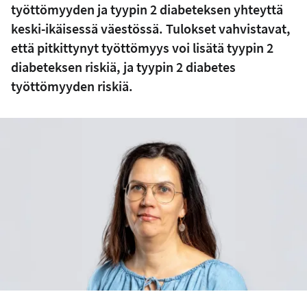
työttömyyden ja tyypin 2 diabeteksen yhteyttä
keski-ikäisessä väestössä. Tulokset vahvistavat,
että pitkittynyt työttömyys voi lisätä tyypin 2
diabeteksen riskiä, ja tyypin 2 diabetes
työttömyyden riskiä.