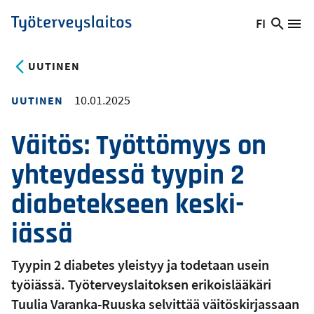
Hyppää
FI
Hae
Vaihda
Va
Työterveyslaitos
pääsisältöön
sivust
kieltä,
nykyinen
UUTINEN
kieli:
10.01.2025
UUTINEN
Väitös: Työttömyys on
yhteydessä tyypin 2
diabetekseen keski-
iässä
Tyypin 2 diabetes yleistyy ja todetaan usein
työiässä. Työterveyslaitoksen erikoislääkäri
Tuulia Varanka-Ruuska selvittää väitöskirjassaan