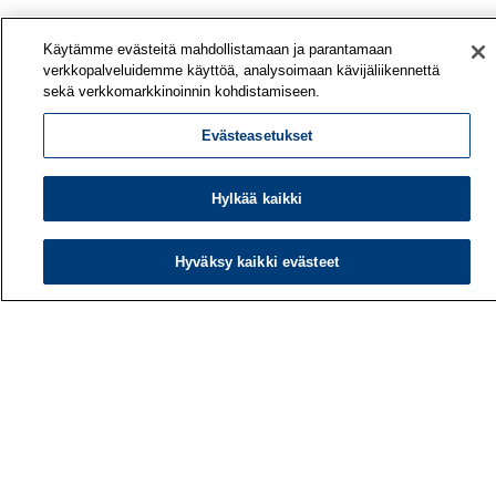
Käytämme evästeitä mahdollistamaan ja parantamaan
verkkopalveluidemme käyttöä, analysoimaan kävijäliikennettä
sekä verkkomarkkinoinnin kohdistamiseen.
Evästeasetukset
Hylkää kaikki
Hyväksy kaikki evästeet
Työterveyslaitos
PL 40
00032 TYÖTERVEYSLAITOS
Puhelin: 030 474 1 (pvm/mpm)
Yhteystiedot