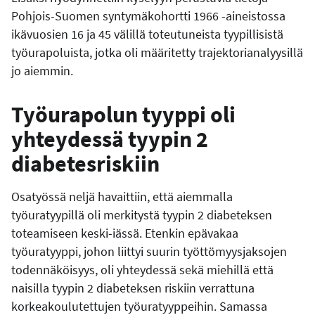
Pohjois-Suomen syntymäkohortti 1966 -aineistossa
ikävuosien 16 ja 45 välillä toteutuneista tyypillisistä
työurapoluista, jotka oli määritetty trajektorianalyysillä
jo aiemmin.
Työurapolun tyyppi oli
yhteydessä tyypin 2
diabetesriskiin
Osatyössä neljä havaittiin, että aiemmalla
työuratyypillä oli merkitystä tyypin 2 diabeteksen
toteamiseen keski-iässä. Etenkin epävakaa
työuratyyppi, johon liittyi suurin työttömyysjaksojen
todennäköisyys, oli yhteydessä sekä miehillä että
naisilla tyypin 2 diabeteksen riskiin verrattuna
korkeakoulutettujen työuratyyppeihin. Samassa