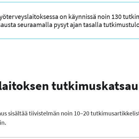
Työterveyslaitoksessa on käynnissä noin 130 tutk
usta seuraamalla pysyt ajan tasalla tutkimustulo
laitoksen tutkimuskatsau
s sisältää tiivistelmän noin 10–20 tutkimusartikkeli
in.