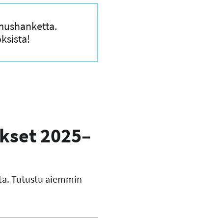
imushanketta.
ksista!
kset 2025–
sta. Tutustu aiemmin