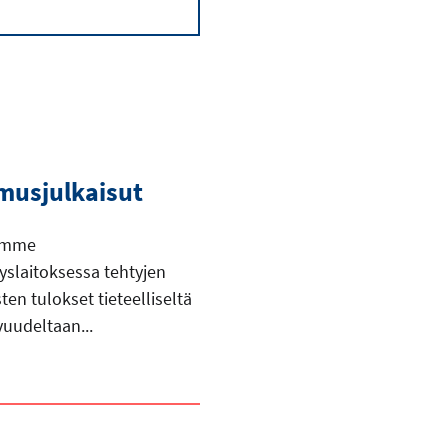
musjulkaisut
emme
yslaitoksessa tehtyjen
ten tulokset tieteelliseltä
vuudeltaan...