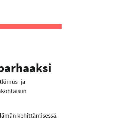
 parhaaksi
tkimus- ja
nkohtaisiin
lämän kehittämisessä.