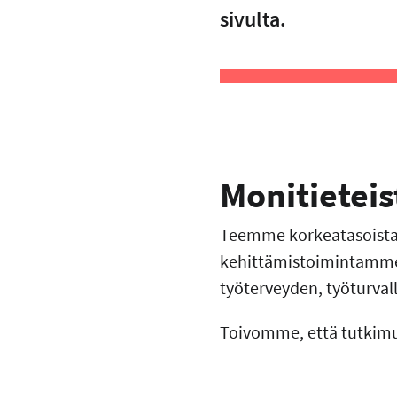
sivulta.
Monitietei
Teemme korkeatasoista 
kehittämistoimintamme l
työterveyden, työturval
Toivomme, että tutkim