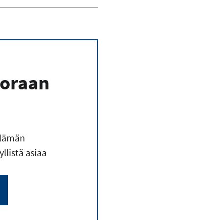
uoraan
elämän
llistä asiaa