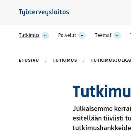
Hyppää
pääsisältöön
Työterveyslaitos
Tutkimus
Palvelut
Teemat
Tutkimus
Palvelut
Teem
-
-
-
osion
osion
osion
alakohteet
alakohteet
alako
ETUSIVU
TUTKIMUS
TUTKIMUSJULKA
Tutkimu
Julkaisemme kerran
esitellään tiiviisti
tutkimushankkeiden