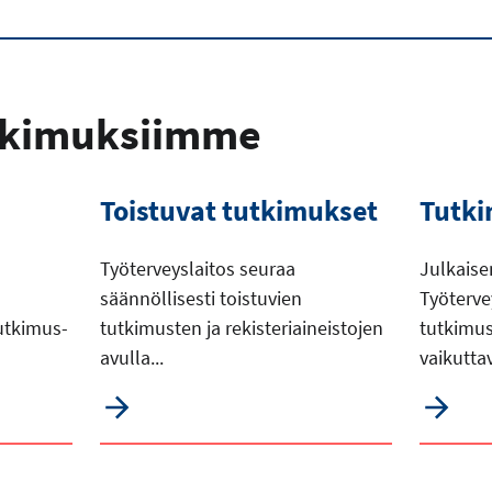
tkimuksiimme
Toistuvat tutkimukset
Tutki
Työterveyslaitos seuraa
Julkais
säännöllisesti toistuvien
Työterve
utkimus-
tutkimusten ja rekisteriaineistojen
tutkimus
avulla...
vaikutta