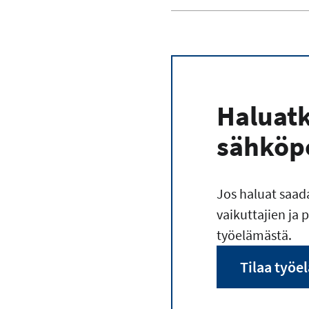
Haluat
sähköpo
Jos haluat saad
vaikuttajien ja 
työelämästä.
Tilaa työe