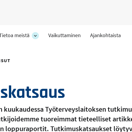
Tietoa meistä
Vaikuttaminen
Ajankohtaista
at
Tietoa
meistä
-
hteet
osion
ISUT
alakohteet
skatsaus
 kuukaudessa Työterveyslaitoksen tutkimu
 tutkijoidemme tuoreimmat tieteelliset artikke
 loppuraportit. Tutkimuskatsaukset löytyvä