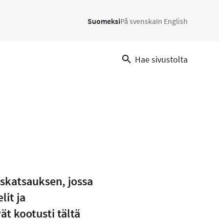
Suomeksi
På svenska
In English
Hae sivustolta
skatsauksen, jossa
lit ja
t kootusti tältä