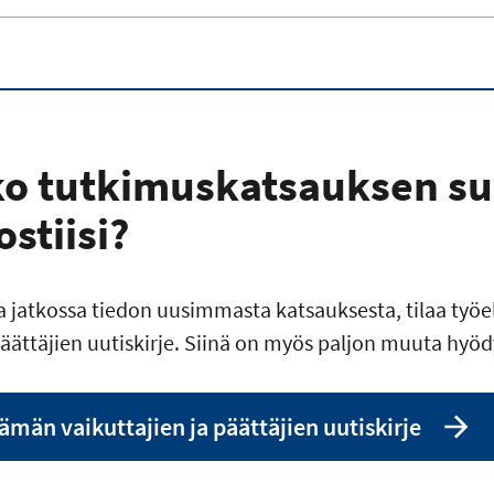
ko tutkimuskatsauksen s
stiisi?
a jatkossa tiedon uusimmasta katsauksesta, tilaa työ
päättäjien uutiskirje. Siinä on myös paljon muuta hyödy
lämän vaikuttajien ja päättäjien uutiskirje