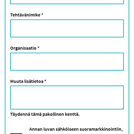
Tehtävänimike
*
Organisaatio
*
Muuta lisätietoa
*
Täydennä tämä pakollinen kenttä.
Annan luvan sähköiseen suoramarkkinointiin,