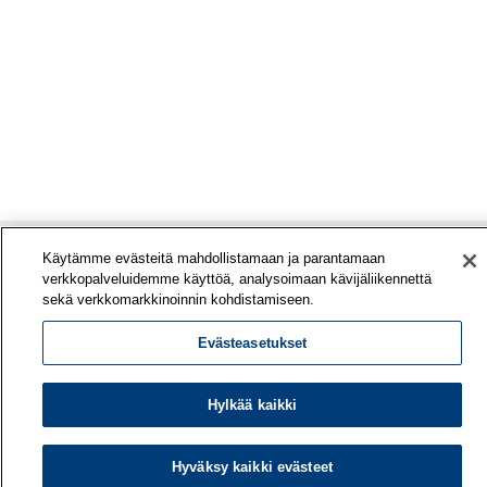
Käytämme evästeitä mahdollistamaan ja parantamaan
verkkopalveluidemme käyttöä, analysoimaan kävijäliikennettä
sekä verkkomarkkinoinnin kohdistamiseen.
Evästeasetukset
Hylkää kaikki
Työterveyslaitos
PL 40
00032 TYÖTERVEYSLAITOS
Hyväksy kaikki evästeet