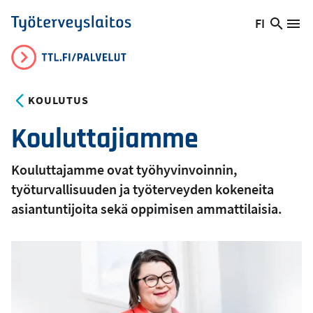
Hyppää
FI
Hae
Vaihda
Va
Työterveyslaitos
pääsisältöön
sivust
kieltä,
nykyinen
kieli:
KOULUTUS
Kouluttajiamme
Kouluttajamme ovat työhyvinvoinnin,
työturvallisuuden ja työterveyden kokeneita
asiantuntijoita sekä oppimisen ammattilaisia.