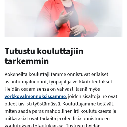
Tutustu kouluttajiin
tarkemmin
Kokeneilta kouluttajiltamme onnistuvat erilaiset
asiantuntijaluennot, työpajat ja verkkototeutukset.
Heidän osaamisensa on vahvasti läsnä myös
verkkovalmennuksissamme
, joiden sisältöjä he ovat
olleet tiiviisti työstämässä. Kouluttajamme tietävät,
miten saada paras mahdollinen irti koulutuksesta ja
mitkä asiat ovat tärkeitä ja oleellisia onnistuneen
koulutuksen toteutuksessa. Tustustu heidän