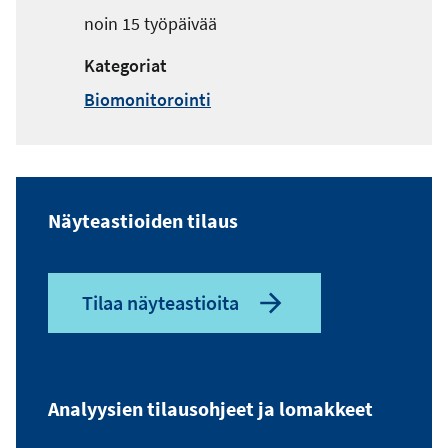
noin 15 työpäivää
Kategoriat
Biomonitorointi
Näyteastioiden tilaus
Tilaa näyteastioita
Analyysien tilausohjeet ja lomakkeet