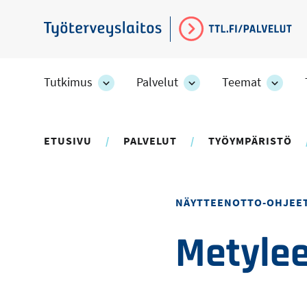
Hyppää
pääsisältöön
Työterveyslaitos
Tutkimus
Palvelut
Teemat
Tutkimus
Palvelut
Teem
-
-
-
osion
osion
osion
alakohteet
alakohteet
alako
ETUSIVU
PALVELUT
TYÖYMPÄRISTÖ
NÄYTTEENOTTO-OHJEE
Metyleen