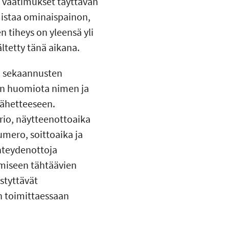
 vaatimukset täyttävän
mistaa ominaispainon,
n tiheys on yleensä yli
ältetty tänä aikana.
ä sekaannusten
ään huomiota nimen ja
lähetteeseen.
orio, näytteenottoaika
umero, soittoaika ja
yhteydenottoja
tämiseen tähtäävien
styttävät
in toimittaessaan