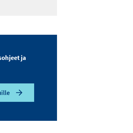
sohjeet ja
ille