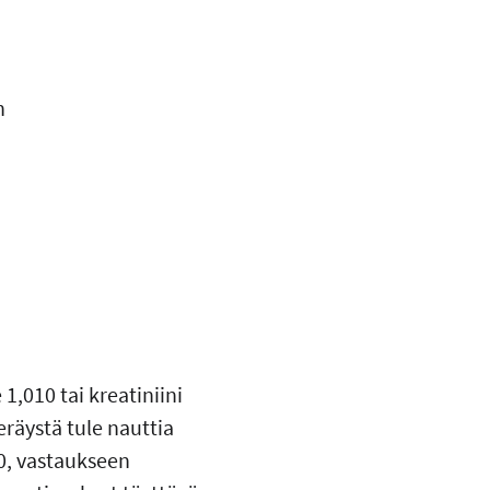
n
 1,010 tai kreatiniini
eräystä tule nauttia
10, vastaukseen