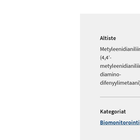
Altiste
Metyleenidianilii
(4,4’-
metyleenidianilii
diamino-
difenyylimetaani
Kategoriat
Biomonitorointi