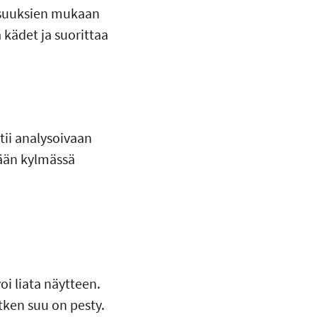
lisuuksien mukaan
kädet ja suorittaa
htii analysoivaan
tään kylmässä
oi liata näytteen.
tken suu on pesty.