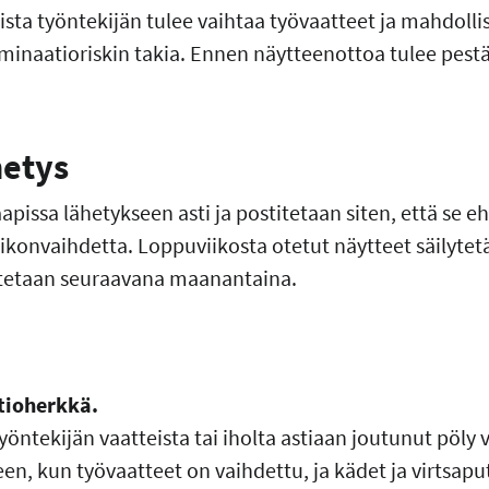
sta työntekijän tulee vaihtaa työvaatteet ja mahdol
inaatioriskin takia. Ennen näytteenottoa tulee pestä 
hetys
apissa lähetykseen asti ja postitetaan siten, että se e
ikonvaihdetta. Loppuviikosta otetut näytteet säilyte
titetaan seuraavana maanantaina.
tioherkkä.
yöntekijän vaatteista tai iholta astiaan joutunut pöly v
en, kun työvaatteet on vaihdettu, ja kädet ja virtsapu