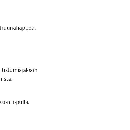
sitruunahappoa.
altistumisjakson
ista.
kson lopulla.