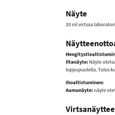
Näyte
20 ml virtsaa laborato
Näytteenotto
Hengitystiealtistumi
Iltanäyte:
Näyte otetaa
loppupuolella. Tulos k
Ihoaltistuminen:
Aamunäyte:
näyte otet
Virtsanäytte