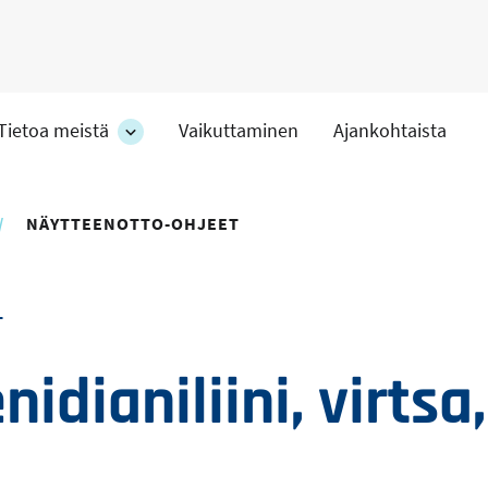
Tietoa meistä
Vaikuttaminen
Ajankohtaista
at
Tietoa
meistä
-
hteet
osion
NÄYTTEENOTTO-OHJEET
alakohteet
T
idianiliini, virts