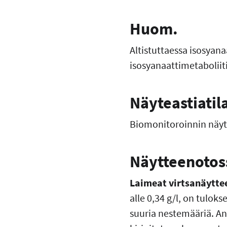
Huom.
Altistuttaessa isosyana
isosyanaattimetaboliiti
Näyteastiatil
Biomonitoroinnin näyte
Näytteenotoss
Laimeat virtsanäytte
alle 0,34 g/l, on tulok
suuria nestemääriä. Ana