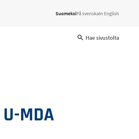
Suomeksi
På svenska
In English
Hae sivustolta
a, U-MDA