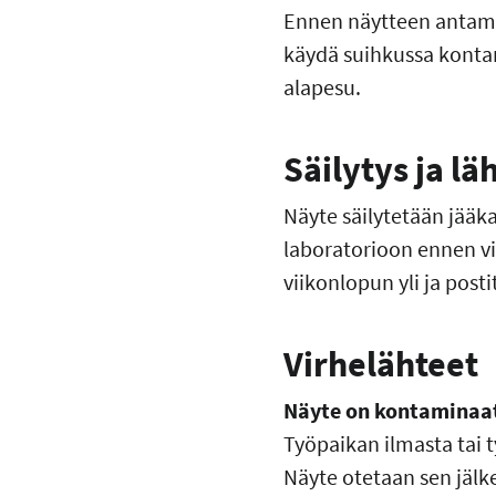
Ennen näytteen antami
käydä suihkussa kontam
alapesu.
Säilytys ja lä
Näyte säilytetään jääka
laboratorioon ennen vi
viikonlopun yli ja pos
Virhelähteet
Näyte on kontaminaa
Työpaikan ilmasta tai t
Näyte otetaan sen jälke