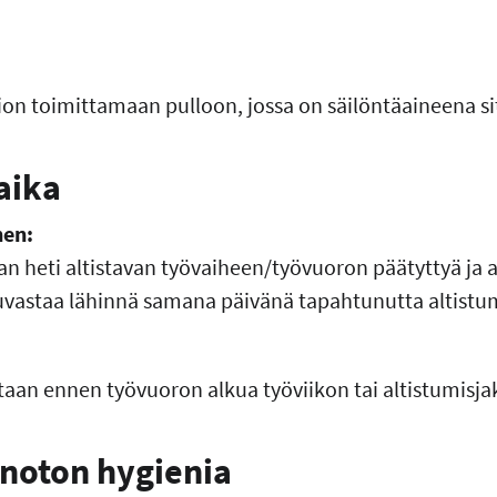
rion toimittamaan pulloon, jossa on säilöntäaineena 
aika
nen:
n heti altistavan työvaiheen/työvuoron päätyttyä ja 
uvastaa lähinnä samana päivänä tapahtunutta altistum
aan ennen työvuoron alkua työviikon tai altistumisja
enoton hygienia