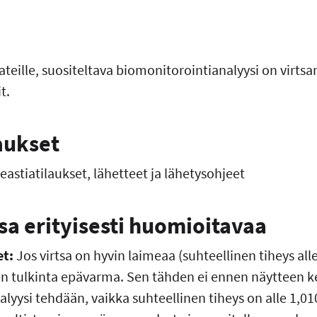
ateille, suositeltava biomonitorointianalyysi on virtsa
t.
aukset
astiatilaukset, lähetteet ja lähetysohjeet
a erityisesti huomioitavaa
et:
Jos virtsa on hyvin laimeaa (suhteellinen tiheys alle
sen tulkinta epävarma. Sen tähden ei ennen näytteen k
lyysi tehdään, vaikka suhteellinen tiheys on alle 1,0