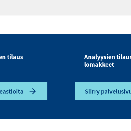
en tilaus
Analyysien tilau
lomakkeet
eastioita
Siirry palvelusivu