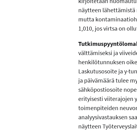
kirjoitetaan huomautu
näytteen lähettämistä
mutta kontaminaatioherk
1,010, jos virtsa on ol
Tutkimuspyyntölomak
välttämiseksi ja viive
henkilötunnuksen oikee
Laskutusosoite ja y-tu
ja päivämäärä tulee myö
sähköpostiosoite nopeu
erityisesti viiterajoje
toimenpiteiden neuvon
analyysivastauksen saan
näytteen Työterveyslai