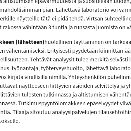
s altistumisen epävarmuudesta ja suositellaan uuden,
 mahdollisimman pian. Lähettävä laboratorio voi var
ille näytteille tätä ei pidä tehdä. Virtsan suhteelline
lut rakossa vähintään 3 tuntia ja runsasta juomista on v
keen (lähetteen)
huolellinen täyttäminen on tärkeä
iden vähentämiseksi. Erityisesti pyydetään kiinnittäm
llisuuteen. Tehtävät analyysit tulee merkitä selvästi 
nnus, työnantaja, työterveyshuolto, lähettävä laborat
s kirjata virallisilla nimillä. Yhteyshenkilön puhelinn
ttavat näytteeseen liittyvien asioiden selvittelyä ja 
n ylittävien tulosten tulkinnassa ja altistumisen vähen
nassa. Tutkimuspyyntölomakkeen epäselvyydet viivä
tia. Tilaaja sitoutuu analyysipalvelujen tilausehtoih
tokselle.