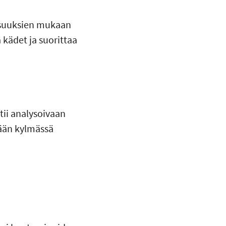
lisuuksien mukaan
kädet ja suorittaa
htii analysoivaan
tään kylmässä