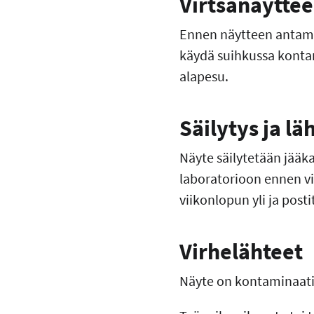
Virtsanäytte
Ennen näytteen antami
käydä suihkussa kontam
alapesu.
Säilytys ja lä
Näyte säilytetään jääka
laboratorioon ennen vi
viikonlopun yli ja pos
Virhelähteet
Näyte on kontaminaat