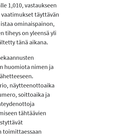
alle 1,010, vastaukseen
 vaatimukset täyttävän
mistaa ominaispainon,
n tiheys on yleensä yli
ältetty tänä aikana.
 sekaannusten
ään huomiota nimen ja
lähetteeseen.
orio, näytteenottoaika
umero, soittoaika ja
yhteydenottoja
tämiseen tähtäävien
styttävät
in toimittaessaan