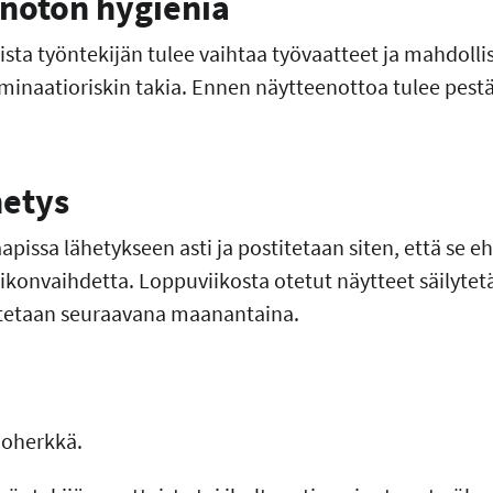
enoton hygienia
sta työntekijän tulee vaihtaa työvaatteet ja mahdol
inaatioriskin takia. Ennen näytteenottoa tulee pestä 
hetys
apissa lähetykseen asti ja postitetaan siten, että se e
ikonvaihdetta. Loppuviikosta otetut näytteet säilyte
titetaan seuraavana maanantaina.
ioherkkä.