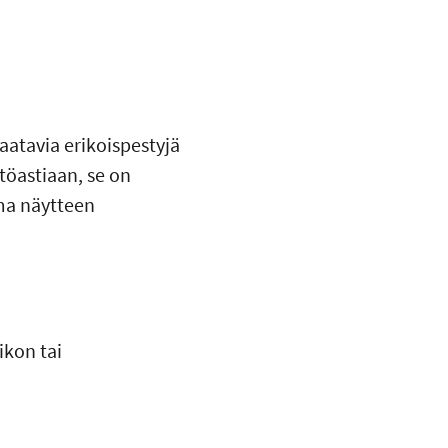
aatavia erikoispestyjä
ttöastiaan, se on
ama näytteen
ikon tai