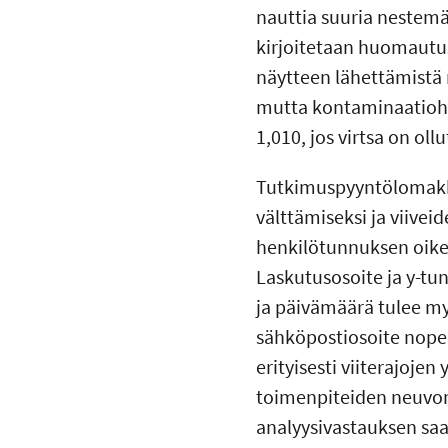
nauttia suuria nestemää
kirjoitetaan huomautu
näytteen lähettämistä
mutta kontaminaatioherk
1,010, jos virtsa on ol
Tutkimuspyyntölomakke
välttämiseksi ja viive
henkilötunnuksen oikee
Laskutusosoite ja y-tu
ja päivämäärä tulee myö
sähköpostiosoite nopeu
erityisesti viiterajoje
toimenpiteiden neuvon
analyysivastauksen saan