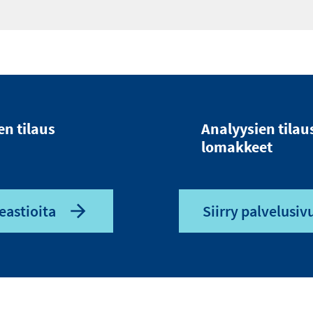
en tilaus
Analyysien tilau
lomakkeet
eastioita
Siirry palvelusivu