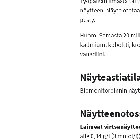
Työpaikan ilmasta tai t
näytteen. Näyte otetaa
pesty.
Huom. Samasta 20 milli
kadmium, koboltti, krom
vanadiini.
Näyteastiatil
Biomonitoroinnin näyte
Näytteenotoss
Laimeat virtsanäytte
alle 0,34 g/l (3 mmol/l