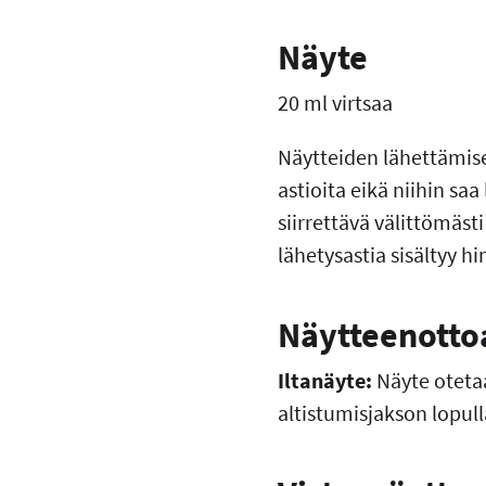
Näyte
20 ml virtsaa
Näytteiden lähettämise
astioita eikä niihin sa
siirrettävä välittömäs
lähetysastia sisältyy 
Näytteenotto
Iltanäyte:
Näyte otetaa
altistumisjakson lopull