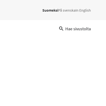
Suomeksi
På svenska
In English
Hae sivustolta