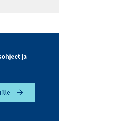
sohjeet ja
ille