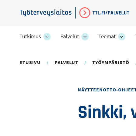
Hyppää
pääsisältöön
Työterveyslaitos
Tutkimus
Palvelut
Teemat
Tutkimus
Palvelut
Teem
-
-
-
osion
osion
osion
alakohteet
alakohteet
alako
ETUSIVU
PALVELUT
TYÖYMPÄRISTÖ
NÄYTTEENOTTO-OHJEE
Sinkki, 