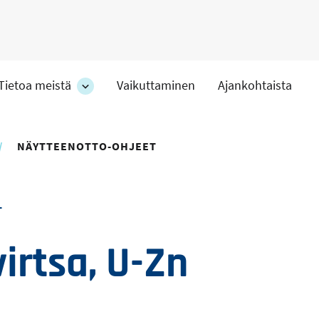
Tietoa meistä
Vaikuttaminen
Ajankohtaista
at
Tietoa
meistä
-
hteet
osion
NÄYTTEENOTTO-OHJEET
alakohteet
T
virtsa, U-Zn