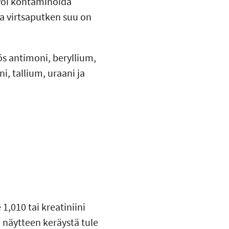
 voi kontaminoida
ja virtsaputken suu on
ös antimoni, beryllium,
i, tallium, uraani ja
 1,010 tai kreatiniini
n näytteen keräystä tule