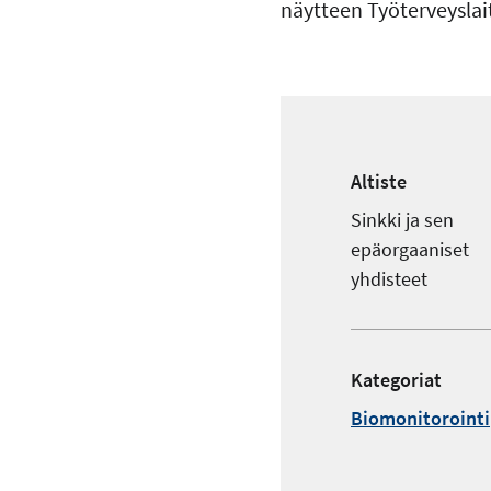
näytteen Työterveyslai
Altiste
Sinkki ja sen
epäorgaaniset
yhdisteet
Kategoriat
Biomonitorointi