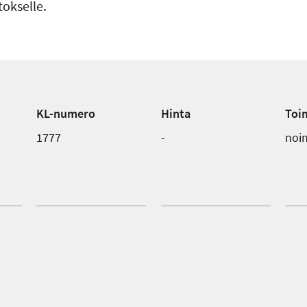
tokselle.
KL-numero
Hinta
Toi
1777
-
noin