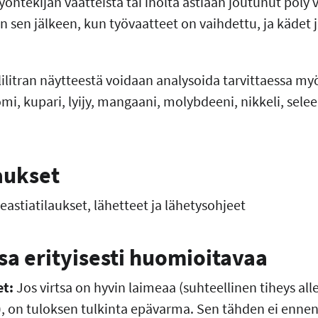
yöntekijän vaatteista tai iholta astiaan joutunut pöly
n sen jälkeen, kun työvaatteet on vaihdettu, ja kädet 
litran näytteestä voidaan analysoida tarvittaessa my
i, kupari, lyijy, mangaani, molybdeeni, nikkeli, seleen
aukset
astiatilaukset, lähetteet ja lähetysohjeet
a erityisesti huomioitavaa
et:
Jos virtsa on hyvin laimeaa (suhteellinen tiheys alle
)), on tuloksen tulkinta epävarma. Sen tähden ei enne