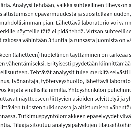
riä. Analyysi tehdään, vaikka suhteellinen tiheys on 
s altistumisen epävarmuudesta ja suositellaan uuden,
 mahdollisimman pian. Lähettävä laboratorio voi var
ille näytteille tätä ei pidä tehdä. Virtsan suhteelline
lut rakossa vähintään 3 tuntia ja runsasta juomista on v
en (lähetteen) huolellinen täyttäminen on tärkeää
iden vähentämiseksi. Erityisesti pyydetään kiinnittäm
llisuuteen. Tehtävät analyysit tulee merkitä selvästi 
nnus, työnantaja, työterveyshuolto, lähettävä laborat
s kirjata virallisilla nimillä. Yhteyshenkilön puhelinn
ttavat näytteeseen liittyvien asioiden selvittelyä ja 
n ylittävien tulosten tulkinnassa ja altistumisen vähen
nassa. Tutkimuspyyntölomakkeen epäselvyydet viivä
tia. Tilaaja sitoutuu analyysipalvelujen tilausehtoih