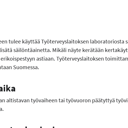
en tulee käyttää Työterveyslaitoksen laboratoriosta s
a lisätä säilöntäainetta. Mikäli näyte kerätään kertakäy
ti erikoispestyyn astiaan. Työterveyslaitoksen toimitt
hintaan Suomessa.
aika
n altistavan työvaiheen tai työvuoron päätyttyä työvi
a.