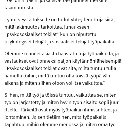
Toki on niitäkin, jotka eivät ole panneet merkille
lakimuutosta.
Työterveyslaitokselle on tullut yhteydenottoja siitä,
mitä lakimuutos tarkoittaa. Ilmaukseen
”psykososiaaliset tekijät” kun on niputettu
psykologiset tekijät ja sosiaaliset tekijät työpaikalla.
Olemme tehneet asiasta haastatteluja työpaikoilla, ja
vastaukset ovat onneksi paljon käytännönläheisempiä:
”Psykososiaaliset tekijät ovat sitä, miltä tuntuu tulla
aamulla töihin, miltä tuntuu olla töissä työpäivän
aikana ja miten siihen oloon voi itse vaikuttaa.”
Siihen, miltä työ ja töissä tuntuu, vaikuttaa se, miten
työ on järjestetty ja miten hyvin työn sisältö sopii juuri
itselle. Tärkeitä ovat myös työpaikan ihmissuhteet ja
johtaminen. Ja sen tietäminen, mitä työpaikalla
tapahtuu, mihin olemme menossa ja miten oma työ