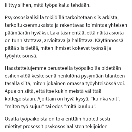
liittyy siihen, mitä työpaikalla tehdään.
Psykososiaalisilla tekijöillä tarkoitetaan siis arkista,
tarkoituksenmukaista ja rakentavaa toimintaa yhteisen
päämäärän hyväksi. Laki täsmentää, että näitä asioita
on tunnistettava, arvioitava ja hallittava. Käytännössä
pitää siis tietää, miten ihmiset kokevat työnsä ja
työyhteisönsä.
Haastattelujemme perusteella työpaikoilla pidetään
esihenkilöä keskeisenä henkilönä pysymään tilanteen
tasalla siitä, miten jokainen omassa työyhteisössä voi.
Apua on siitä, että itse kukin meistä välittää
kollegoistaan. Ajoittain on hyvä kysyä, ”kuinka voit”,
”miten työ sujuu” tai edes ”mitä kuuluu”.
Osalla työpaikoista on toki erittäin huolellisesti
mietityt prosessit psykososiaalisten tekijöiden