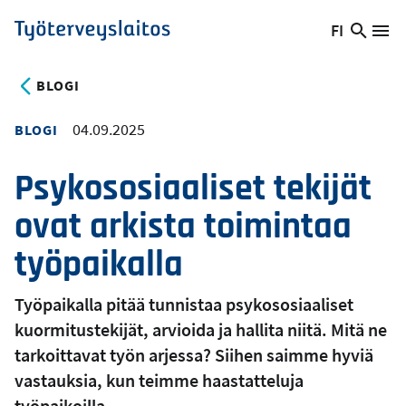
Hyppää
FI
Hae
Vaihda
Va
Työterveyslaitos
pääsisältöön
sivust
kieltä,
nykyinen
BLOGI
kieli:
04.09.2025
BLOGI
Psykososiaaliset tekijät
ovat arkista toimintaa
työpaikalla
Työpaikalla pitää tunnistaa psykososiaaliset
kuormitustekijät, arvioida ja hallita niitä. Mitä ne
tarkoittavat työn arjessa? Siihen saimme hyviä
vastauksia, kun teimme haastatteluja
työpaikoilla.