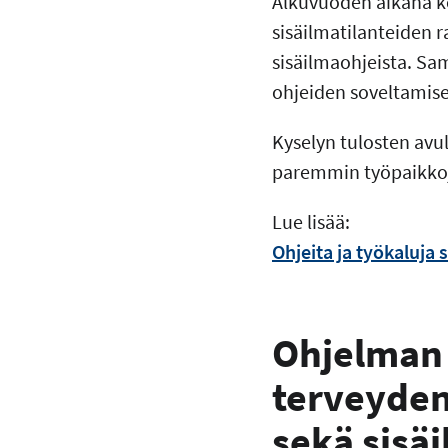
Alkuvuoden aikana ke
sisäilmatilanteiden 
sisäilmaohjeista. Sa
ohjeiden soveltamis
Kyselyn tulosten avu
paremmin työpaikkoj
Lue lisää:
Ohjeita ja työkaluja 
Ohjelman 
terveyden
sekä sisä