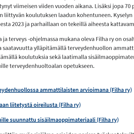
ttynyt viimeisen viiden vuoden aikana. Lisäksi jopa 70 
siin liittyvän koulutuksen laadun kohentuneen. Kyselyn
esta 2023 ja parhaillaan on tekeillä aiheesta kattavam
a ja terveys -ohjelmassa mukana oleva Filha ry on osa
a saatavuutta ylläpitämällä terveydenhuollon ammatti
stämällä koulutuksia sekä laatimalla sisäilmaoppimater
lle terveydenhuoltoalan opetukseen.
eydenhuollossa ammattilaisten arvioimana (Filha ry)
n liitetystä oireilusta (Filha ry)
le suunnattu sisäilmaoppimateriaali (Filha ry)