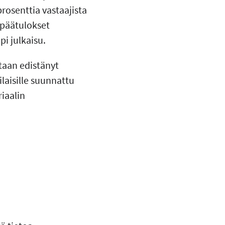
prosenttia vastaajista
 päätulokset
pi julkaisu.
ltaan edistänyt
laisille suunnattu
iaalin