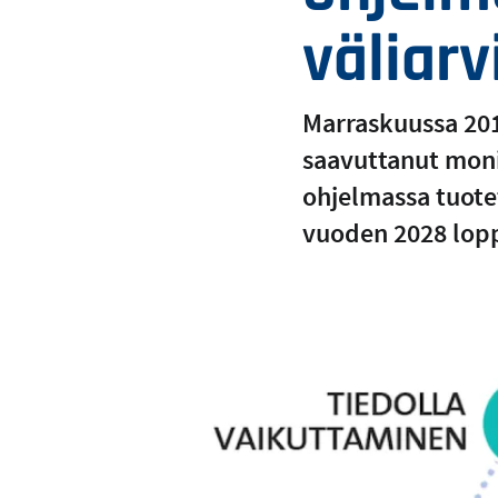
väliar
Marraskuussa 2018
saavuttanut monia
ohjelmassa tuote
vuoden 2028 lopp