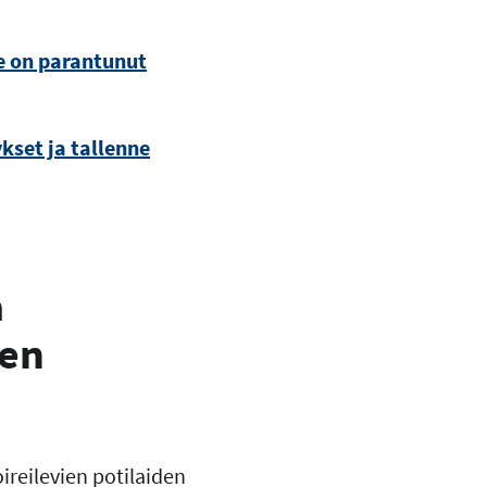
ne on parantunut
kset ja tallenne
a
jen
reilevien potilaiden