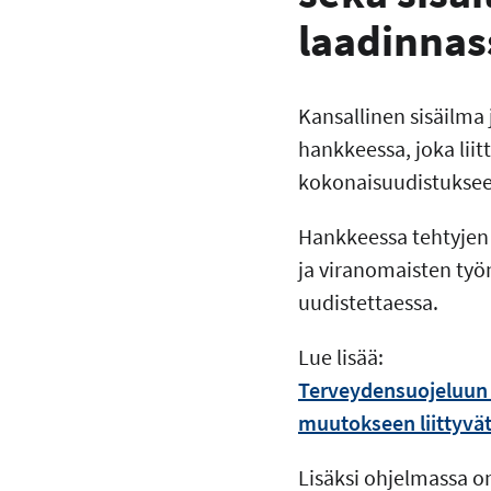
laadinnas
Kansallinen sisäilma
hankkeessa, joka lii
kokonaisuudistuksee
Hankkeessa tehtyjen 
ja viranomaisten työ
uudistettaessa.
Lue lisää:
Terveydensuojeluun 
muutokseen liittyvät 
Lisäksi ohjelmassa on