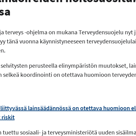
sa
 ja terveys -ohjelma on mukana Terveydensuojelu nyt j
ttyy tänä vuonna käynnistyneeseen terveydensuojelula
n.
selvitysten perusteella elinympäristön muutokset, l
n selkeä koordinointi on otettava huomioon terveyde
liittyvässä lainsäädännössä on otettava huomioon e
riskit
 tuettu sosiaali- ja terveysministeriötä uuden sisäilma