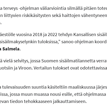
ja terveys -ohjelman väliarviointia silmällä pitäen tote
an liittyvien riskikäsitysten sekä haittojen vähentyne
.
väestölle vuosina 2018 ja 2022 tehdyn Kansallisen sisä
sisäilmakyselynkin tuloksissa,” sanoo ohjelman koord
a Salmela
.
lä vielä selvitys, jossa Suomen sisäilmatilannetta verr
siin ja Viroon. Vertailun tulokset ovat odotettavis
 tulevaisuuden suuntia käsiteltiin maaliskuussa järje
issa, jossa muun muassa nousi esille, että ohjelmassa
kevan tiedon tehokkaaseen jalkauttamiseen.