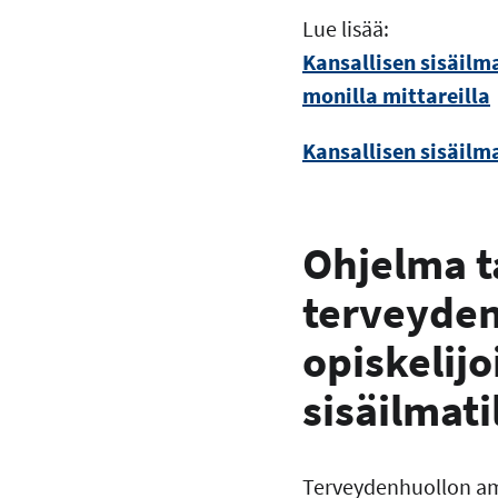
Lue lisää:
Kansallisen sisäilm
monilla mittareilla
Kansallisen sisäilma
Ohjelma t
terveyden
opiskelijo
sisäilmati
Terveydenhuollon amm