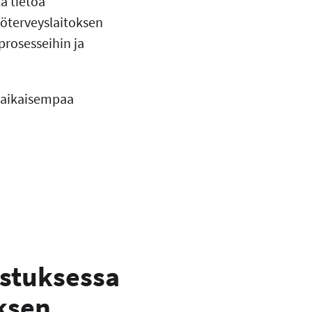
ä tietoa
yöterveyslaitoksen
prosesseihin ja
a aikaisempaa
istuksessa
ksen