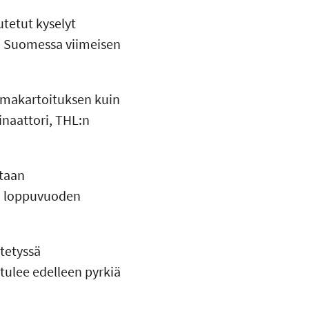
utetut kyselyt
en Suomessa viimeisen
ilmakartoituksen kuin
inaattori, THL:n
ataan
sa loppuvuoden
stetyssä
 tulee edelleen pyrkiä