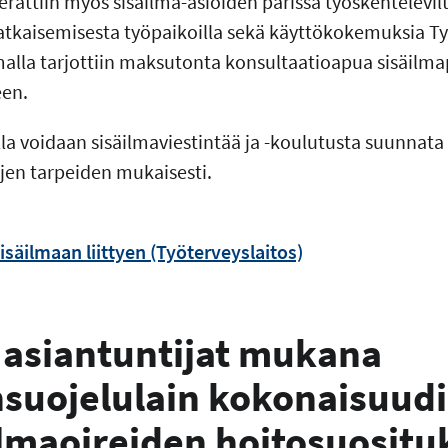
rättiin myös sisäilma-asioiden parissa työskentelevilt
ratkaisemisesta työpaikoilla sekä käyttökokemuksia T
malla tarjottiin maksutonta konsultaatioapua sisäilma
een.
lla voidaan sisäilmaviestintää ja -koulutusta suunnat
en tarpeiden mukaisesti.
sisäilmaan liittyen (Työterveyslaitos)
asiantuntijat mukana
suojelulain kokonaisuud
ilmaoireiden hoitosuositu