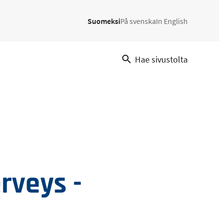
Suomeksi
På svenska
In English
Hae sivustolta
rveys -