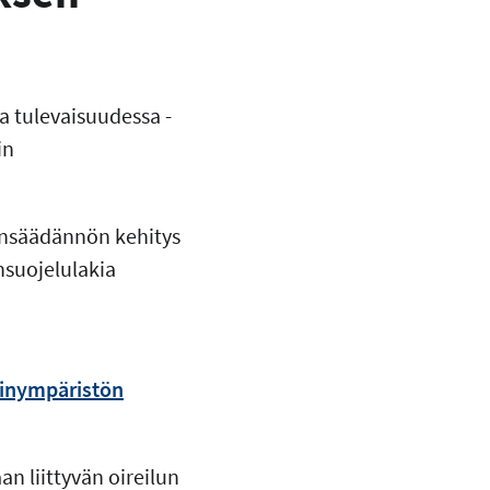
a tulevaisuudessa -
in
ainsäädännön kehitys
nsuojelulakia
linympäristön
an liittyvän oireilun