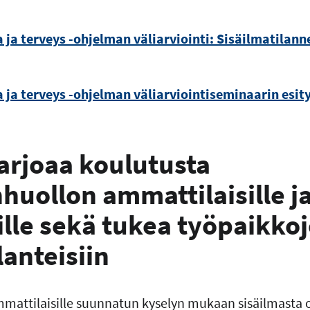
a ja terveys -ohjelman väliarviointi: Sisäilmatilan
 ja terveys -ohjelman väliarviointiseminaarin esity
arjoaa koulutusta
huollon ammattilaisille j
ille sekä tukea työpaikko
lanteisiin
attilaisille suunnatun kyselyn mukaan sisäilmasta oi