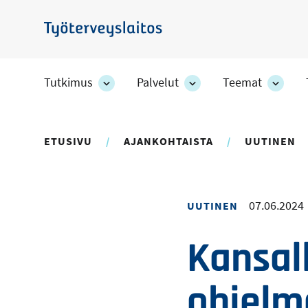
Hyppää
pääsisältöön
Työterveyslaitos
Tutkimus
Palvelut
Teemat
Tutkimus
Palvelut
Teem
-
-
-
osion
osion
osion
alakohteet
alakohteet
alako
ETUSIVU
AJANKOHTAISTA
UUTINEN
07.06.2024
UUTINEN
Kansall
ohjelm