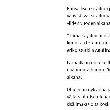
Kansallisen sisäilma 
vahvistavat sisäilma
viiden vuoden aikana
”Tämä käy ilmi niin 
kunnissa toteutetun 
erikoistutkija
Anniin
Parhaillaan on tekeil
naapurimaihimme Ruot
aikana.
Ohjelman nykytilaa ja
väliarviointiseminaar
sisäilma-asioita kos