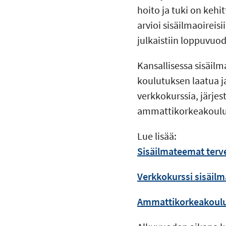
hoito ja tuki on kehi
arvioi sisäilmaoirei
julkaistiin loppuvuod
Kansallisessa sisäilm
koulutuksen laatua j
verkkokurssia, järje
ammattikorkeakoului
Lue lisää:
Sisäilmateemat terv
Verkkokurssi sisäilmaa
Ammattikorkeakouluil