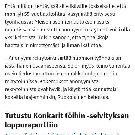
Entä mitä on tehtävissä sille ikävälle tosiseikalle, että
moni yli 55-vuotias kohtaa ikäsyrjintää erityisesti
työnhaussa? Yleisen asennemuutoksen lisäksi
raportissa esiin nostettu anonyymi rekrytointi voisi olla
yksi keinoista. Toisin sanoen, että työpaikkoja
haettaisiin nimettömästi ja ilman ikätietoa.
– Anonyymi rekrytointi siirtää huomion työnhakijan
iästä hänen osaamiseensa. Se on myös keino vähentää
usein tiedostamattomien ennakkoluulojen roolia
rekrytoinnissa. Kokemukset anonyymista
rekrytoinnista ovat hyviä, ja käytäntöä kannattaisi
kokeilla laajemminkin, Ruokolainen kehottaa.
Tutustu Konkarit töihin -selvityksen
loppuraporttiin