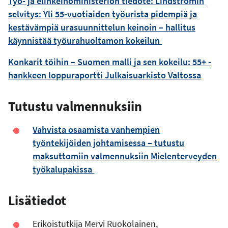
Työ- ja elinkeinoministeriön tiedote: Lindströmin
selvitys: Yli 55-vuotiaiden työurista pidempiä ja
kestävämpiä urasuunnittelun keinoin – hallitus
käynnistää työurahuoltamon kokeilun
Konkarit töihin – Suomen malli ja sen kokeilu: 55+ -
hankkeen loppuraportti Julkaisuarkisto Valtossa
Tutustu valmennuksiin
Vahvista osaamista vanhempien
työntekijöiden johtamisessa – tutustu
maksuttomiin valmennuksiin Mielenterveyden
työkalupakissa
Lisätiedot
Erikoistutkija Mervi Ruokolainen,