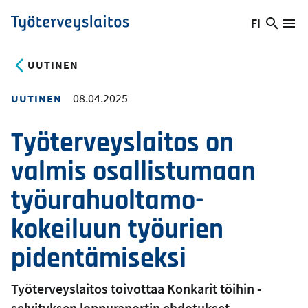
Hyppää
FI
Hae
Vaihda
Va
Työterveyslaitos
pääsisältöön
sivust
kieltä,
nykyinen
UUTINEN
kieli:
08.04.2025
UUTINEN
Työterveyslaitos on
valmis osallistumaan
työurahuoltamo-
kokeiluun työurien
pidentämiseksi
Työterveyslaitos toivottaa Konkarit töihin -
selvityksen loppuraportin ehdotukset