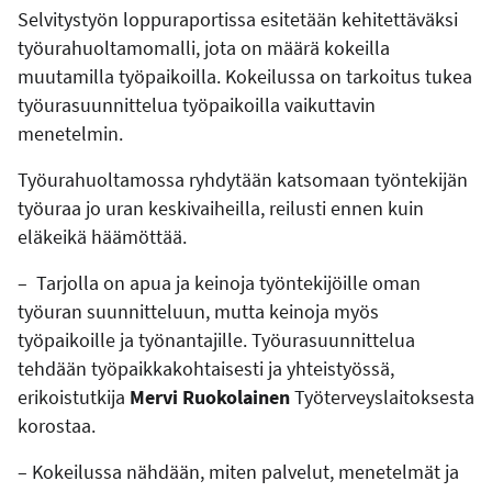
Selvitystyön loppuraportissa esitetään kehitettäväksi
työurahuoltamomalli, jota on määrä kokeilla
muutamilla työpaikoilla. Kokeilussa on tarkoitus tukea
työurasuunnittelua työpaikoilla vaikuttavin
menetelmin.
Työurahuoltamossa ryhdytään katsomaan työntekijän
työuraa jo uran keskivaiheilla, reilusti ennen kuin
eläkeikä häämöttää.
– Tarjolla on apua ja keinoja työntekijöille oman
työuran suunnitteluun, mutta keinoja myös
työpaikoille ja työnantajille. Työurasuunnittelua
tehdään työpaikkakohtaisesti ja yhteistyössä,
erikoistutkija
Mervi Ruokolainen
Työterveyslaitoksesta
korostaa.
– Kokeilussa nähdään, miten palvelut, menetelmät ja