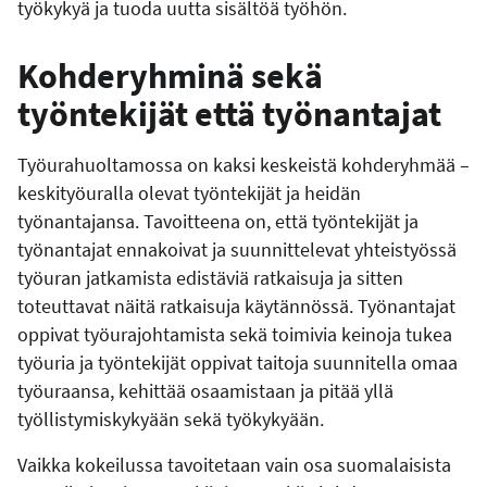
työkykyä ja tuoda uutta sisältöä työhön.
Kohderyhminä sekä
työntekijät että työnantajat
Työurahuoltamossa on kaksi keskeistä kohderyhmää –
keskityöuralla olevat työntekijät ja heidän
työnantajansa. Tavoitteena on, että työntekijät ja
työnantajat ennakoivat ja suunnittelevat yhteistyössä
työuran jatkamista edistäviä ratkaisuja ja sitten
toteuttavat näitä ratkaisuja käytännössä. Työnantajat
oppivat työurajohtamista sekä toimivia keinoja tukea
työuria ja työntekijät oppivat taitoja suunnitella omaa
työuraansa, kehittää osaamistaan ja pitää yllä
työllistymiskykyään sekä työkykyään.
Vaikka kokeilussa tavoitetaan vain osa suomalaisista