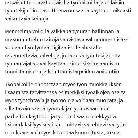
ratkaisut tehoavat erilaisilla työpaikoilla ja erilaisiin
työntekijöihin. Tavoitteena on saada käyttöön oikeasti
vaikuttavia keinoja.
Menetelmä voi olla vaikkapa työuran hallinnan ja
urasuunnittelun taitoja vahvistava valmennus. Lisäksi
voidaan hyödyntää digitaaliselle alustalle
rakennettavia palveluja, joita sekä työntekijät että
työnantajat voivat käyttää esimerkiksi osaamisen
tunnistamiseen ja kehittämistarpeiden arviointiin.
Työpaikoille ehdotetaan myös työn muokkauksen
lisäämistä tarvittaessa esimerkiksi työaikojen osalta.
Myös työtehtäviä ja työrooleja voidaan muokata, ja
sillä tavoin saada työntekijän ydinosaaminen
parhaiten käyttöön ja työhön lisää mielekkyyttä.
Esimerkiksi fyysisesti kuormittavissa tehtävissä työn
muokkaus voi myös keventää kuormitusta, tukea