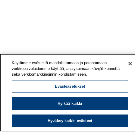
Käytämme evästeitä mahdollistamaan ja parantamaan
verkkopalveluidemme käyttöä, analysoimaan kävijäliikennettä
sekä verkkomarkkinoinnin kohdistamiseen.
Evästeasetukset
Hylkää kaikki
Työterveyslaitos
PL 40
Hyväksy kaikki evästeet
00032 TYÖTERVEYSLAITOS