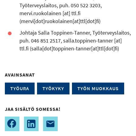
Työterveyslaitos, puh. 050 522 3203,
mervi.ruokolainen
[at]
ttl.fi
(mervi[dot]ruokolainen[at]ttl[dot]fi)
Johtaja Salla Toppinen-Tanner, Työterveyslaitos,
puh. 046 851 2517,
salla.toppinen-tanner
[at]
ttl.fi
(salla[dot]toppinen-tanner[at]ttl[dot]fi)
AVAINSANAT
TYÖURA
TYÖKYKY
TYÖN MUOKKAUS
JAA SISÄLTÖ SOMESSA!