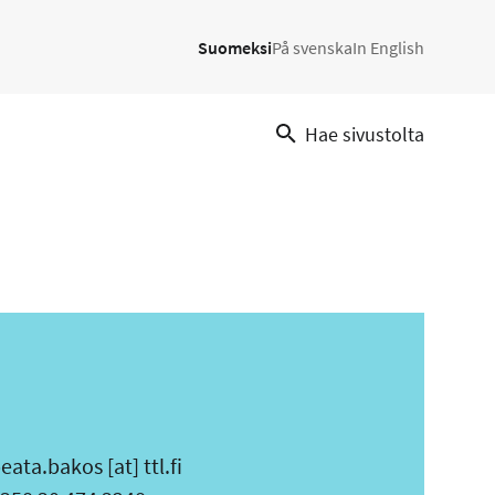
Suomeksi
På svenska
In English
Hae sivustolta
eata.bakos
[at]
ttl.fi