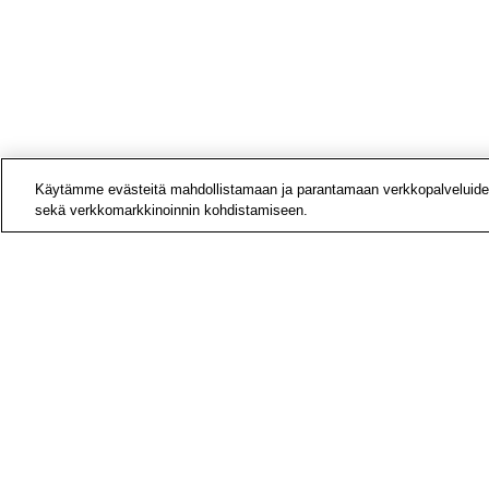
Käytämme evästeitä mahdollistamaan ja parantamaan verkkopalveluide
sekä verkkomarkkinoinnin kohdistamiseen.
Yhteys
Laskut
Medial
Tietoa
Avoime
Tilaa u
Hae si