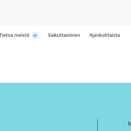
Tietoa meistä
Vaikuttaminen
Ajankohtaista
at
Tietoa
meistä
-
hteet
osion
alakohteet
s
b