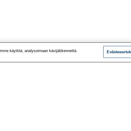
mme käyttöä, analysoimaan kävijäliikennettä
Evästeasetuk
tiedot
Tutkimus
ustiedot
Palvelut
le
Teemat
 meistä
Vaikuttaminen
t työpaikat
Ajankohtaista
utiskirje
Työlääketieteen klinikk
vustolta
Työpiste-verkkolehti