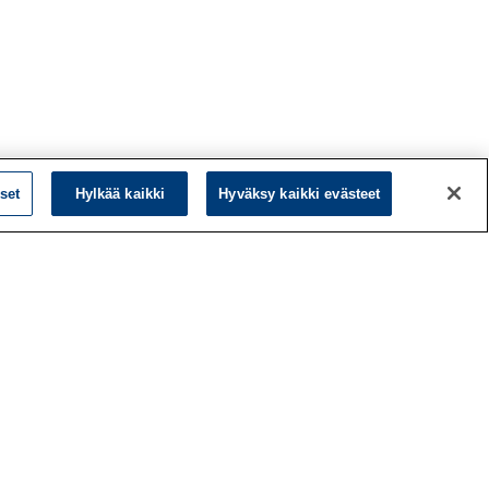
set
Hylkää kaikki
Hyväksy kaikki evästeet
L
LinkedIn
Facebook
ö
Instagram
y
YouTube
a
d