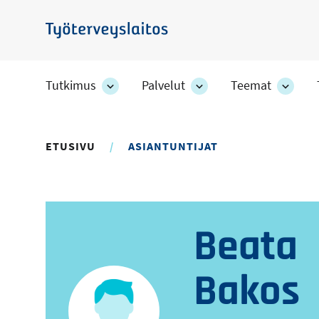
Hyppää
pääsisältöön
Työterveyslaitos
Tutkimus
Palvelut
Teemat
Tutkimus
Palvelut
Teem
-
-
-
osion
osion
osion
alakohteet
alakohteet
alako
ETUSIVU
ASIANTUNTIJAT
Beata
Bakos