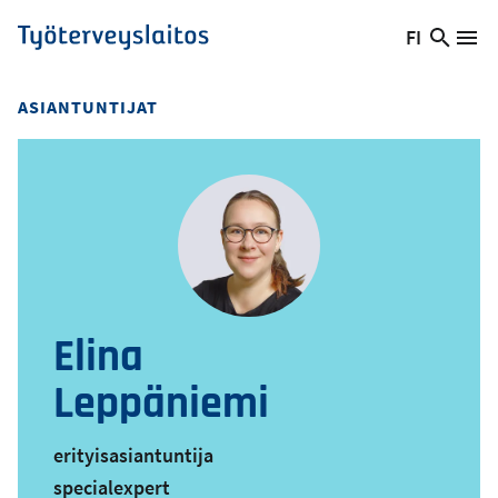
Hyppää
FI
Hae
Vaihda
Va
Työterveyslaitos
pääsisältöön
sivust
kieltä,
nykyinen
ASIANTUNTIJAT
kieli:
Elina
Leppäniemi
erityisasiantuntija
specialexpert