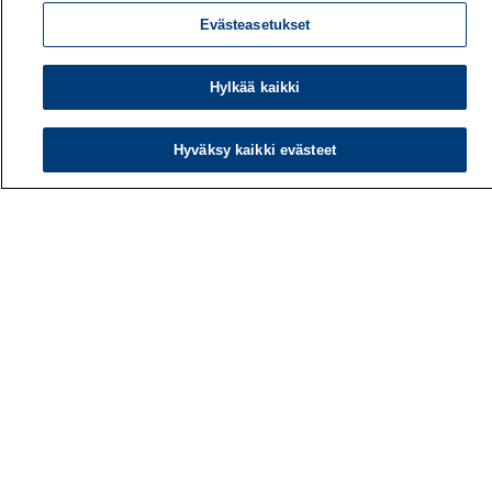
Evästeasetukset
Hylkää kaikki
Hyväksy kaikki evästeet
Työterveyslaitos
PL 40
00032 TYÖTERVEYSLAITOS
Puhelin: 030 474 1 (pvm/mpm)
Yhteystiedot
Laskutustiedot