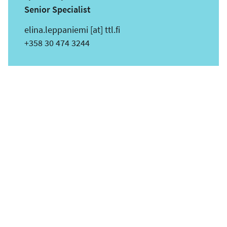
Senior Specialist
s
elina.leppaniemi
[at]
ttl.fi
ä
Puhelin
+358 30 474 3244
h
k
ö
p
o
s
t
i
o
s
o
i
t