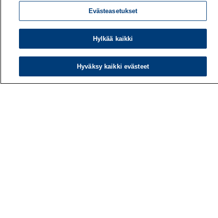
Evästeasetukset
Hylkää kaikki
Hyväksy kaikki evästeet
Työterveyslaitos
PL 40
00032 TYÖTERVEYSLAITOS
Puhelin: 030 474 1 (pvm/mpm)
Yhteystiedot
Laskutustiedot