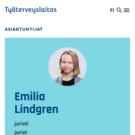
Hyppää
FI
Hae
Vaihda
Va
Työterveyslaitos
pääsisältöön
sivust
kieltä,
nykyinen
ASIANTUNTIJAT
kieli:
Emilia
Lindgren
juristi
jurist