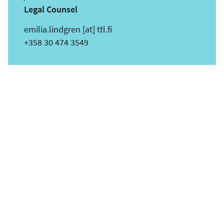
Legal Counsel
s
emilia.lindgren
[at]
ttl.fi
ä
Puhelin
+358 30 474 3549
h
k
ö
p
o
s
t
i
o
s
o
i
t