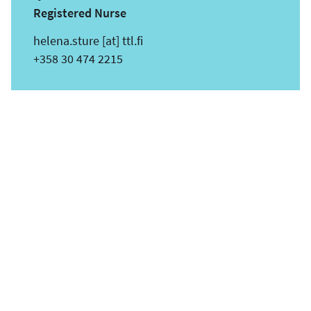
Registered Nurse
s
helena.sture
[at]
ttl.fi
ä
Puhelin
+358 30 474 2215
h
k
ö
p
o
s
t
i
o
s
o
i
t