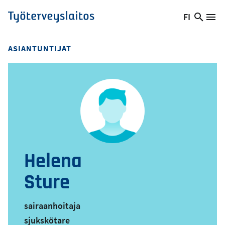
Hyppää
FI
Hae
Vaihda
Va
Työterveyslaitos
pääsisältöön
sivust
kieltä,
nykyinen
ASIANTUNTIJAT
kieli:
Helena
Sture
sairaanhoitaja
sjukskötare