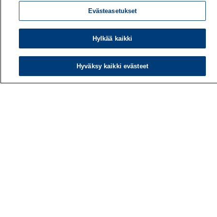
Evästeasetukset
Hylkää kaikki
Hyväksy kaikki evästeet
Työterveyslaitos
PL 40
00032 TYÖTERVEYSLAITOS
Puhelin: 030 474 1 (pvm/mpm)
Yhteystiedot
Laskutustiedot